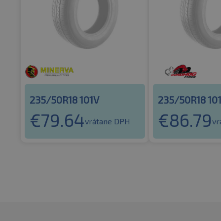
235/50R18 101V
235/50R18 10
€
79.64
€
86.79
vrátane DPH
vr