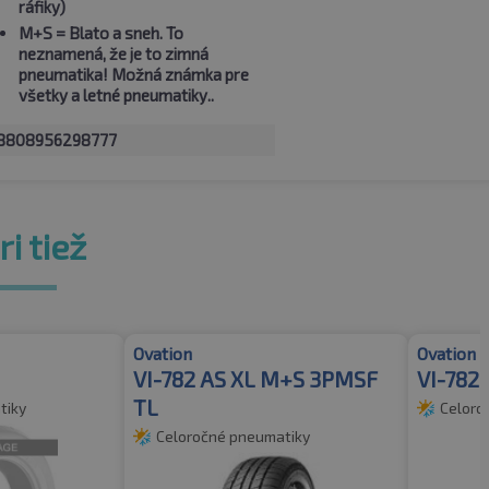
ráfiky)
M+S
= Blato a sneh. To
neznamená, že je to zimná
pneumatika! Možná známka pre
všetky a letné pneumatiky..
8808956298777
i tiež
Ovation
Ovation
VI-782 AS XL M+S 3PMSF
VI-782 
TL
tiky
Celoro
Celoročné pneumatiky