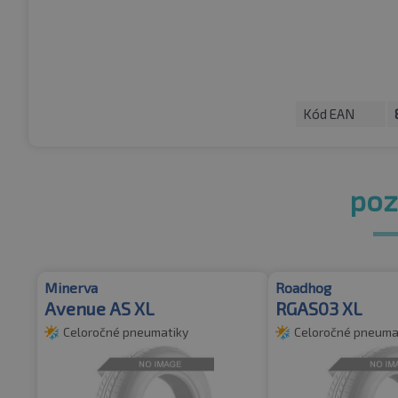
Kód EAN
pozr
Minerva
Roadhog
Avenue AS XL
RGAS03 XL
Celoročné pneumatiky
Celoročné pneuma