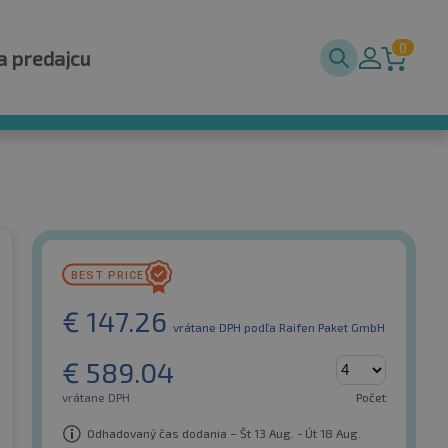
0
a predajcu
€
147.26
vrátane DPH
podľa Raifen Paket GmbH
€
589.04
vrátane DPH
Počet
Odhadovaný čas dodania – Št 13 Aug. - Út 18 Aug.