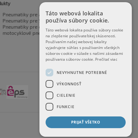
dukty
Táto webová lokalita
Pneumatiky pre automobily
používa súbory cookie.
Pneumatiky pre SUV / 4x4
Pneumatiky pre dodávku
Táto webová lokalita používa súbory cookie
motocyklové pneumatiky
na zlepšenie používateľskej skúsenosti.
Používaním našej webovej lokality
vyjadrujete súhlas s používaním všetkých
súborov cookie v súlade s našimi zásadami
používania súborov cookie.
Prečítať viac
NEVYHNUTNE POTREBNÉ
VÝKONNOSŤ
CIELENIE
FUNKCIE
PRIJAŤ VŠETKO