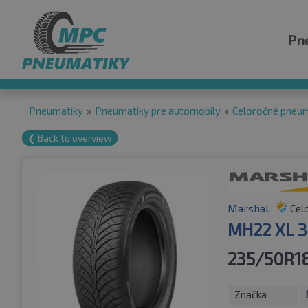
Pn
Pneumatiky
»
Pneumatiky pre automobily
»
Celoročné pneu
❮ Back to overview
Marshal
Cel
MH22 XL 
235/50R18
Značka