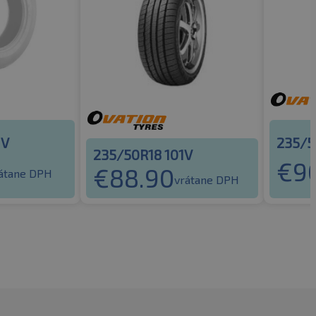
1V
235/5
235/50R18 101V
€
9
€
88.90
átane DPH
vrátane DPH