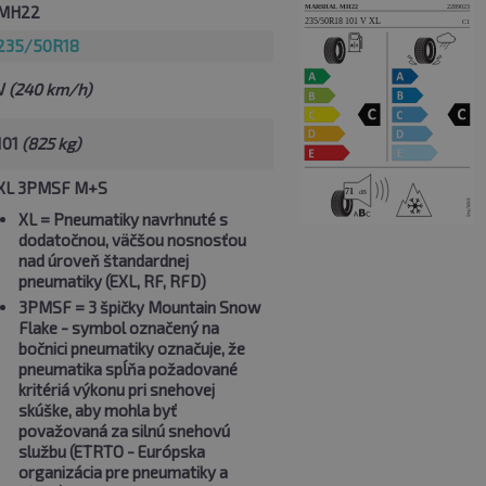
MH22
235/50R18
V
(240 km/h)
101
(825 kg)
XL 3PMSF M+S
XL
= Pneumatiky navrhnuté s
dodatočnou, väčšou nosnosťou
nad úroveň štandardnej
pneumatiky (EXL, RF, RFD)
3PMSF
= 3 špičky Mountain Snow
Flake - symbol označený na
bočnici pneumatiky označuje, že
pneumatika spĺňa požadované
kritériá výkonu pri snehovej
skúške, aby mohla byť
považovaná za silnú snehovú
službu (ETRTO - Európska
organizácia pre pneumatiky a