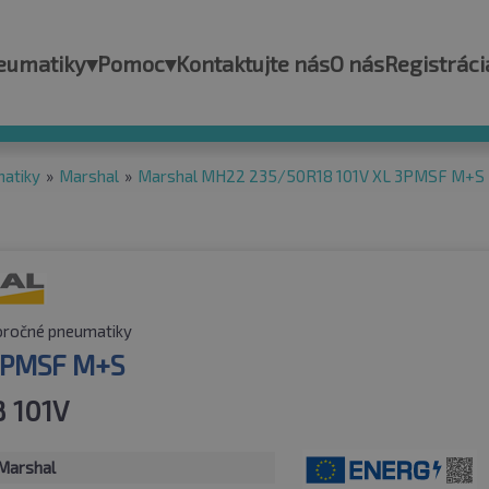
eumatiky
▾
Pomoc
▾
Kontaktujte nás
O nás
Registráci
matiky
»
Marshal
»
Marshal MH22 235/50R18 101V XL 3PMSF M+S
oročné pneumatiky
3PMSF M+S
 101V
Marshal