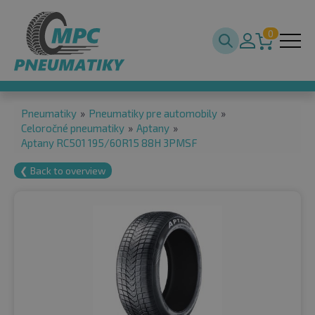
0
Pneumatiky
»
Pneumatiky pre automobily
»
Celoročné pneumatiky
»
Aptany
»
Aptany RC501 195/60R15 88H 3PMSF
❮ Back to overview