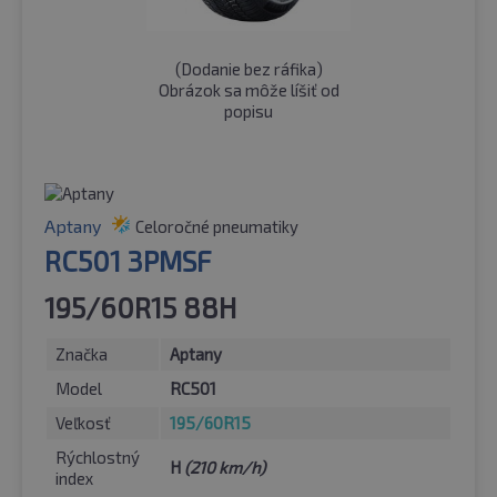
(
Dodanie bez ráfika
)
Obrázok sa môže líšiť od
popisu
Aptany
Celoročné pneumatiky
RC501 3PMSF
195/60R15 88H
Značka
Aptany
Model
RC501
Veľkosť
195/60R15
Rýchlostný
H
(210 km/h)
index