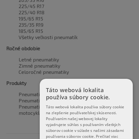
225/45 R17
225/40 R18
195/65 R15
235/35 R19
185/65 R15
Všetky veľkosti pneumatík
Ročné obdobie
Letné pneumatiky
Zimné pneumatiky
Celoročné pneumatiky
Produkty
Táto webová lokalita
Pneumatiky pre automobily
používa súbory cookie.
Pneumatiky pre SUV / 4x4
Pneumatiky pre dodávku
Táto webová lokalita používa súbory cookie
motocyklové pneumatiky
na zlepšenie používateľskej skúsenosti.
Používaním našej webovej lokality
vyjadrujete súhlas s používaním všetkých
súborov cookie v súlade s našimi zásadami
používania súborov cookie.
Prečítať viac