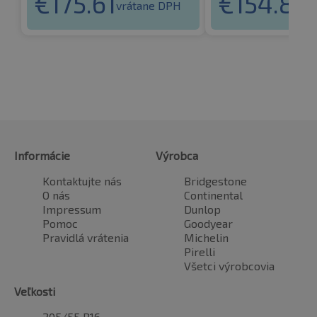
€
175.61
€
154.81
vrátane DPH
vr
Informácie
Výrobca
Kontaktujte nás
Bridgestone
O nás
Continental
Impressum
Dunlop
Pomoc
Goodyear
Pravidlá vrátenia
Michelin
Pirelli
Všetci výrobcovia
Veľkosti
205/55 R16