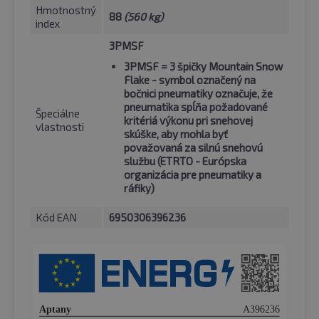
Hmotnostný
88
(560 kg)
index
3PMSF
3PMSF
= 3 špičky Mountain Snow
Flake - symbol označený na
bočnici pneumatiky označuje, že
pneumatika spĺňa požadované
Špeciálne
kritériá výkonu pri snehovej
vlastnosti
skúške, aby mohla byť
považovaná za silnú snehovú
službu (ETRTO - Európska
organizácia pre pneumatiky a
ráfiky)
Kód EAN
6950306396236