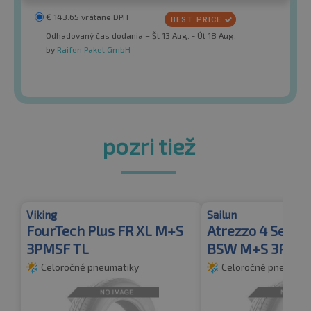
€
143.65
vrátane DPH
Odhadovaný čas dodania – Št 13 Aug. - Út 18 Aug.
by
Raifen Paket GmbH
pozri tiež
Viking
Sailun
FourTech Plus FR XL M+S
Atrezzo 4 Seaso
3PMSF TL
BSW M+S 3PMS
Celoročné pneumatiky
Celoročné pneumati