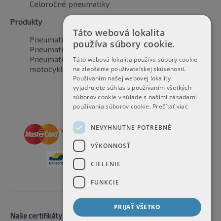
Celoročné pneumatiky
Produkty
Táto webová lokalita
Pneumatiky pre automobily
používa súbory cookie.
Pneumatiky pre SUV / 4x4
Pneumatiky pre dodávku
Táto webová lokalita používa súbory cookie
motocyklové pneumatiky
na zlepšenie používateľskej skúsenosti.
Používaním našej webovej lokality
vyjadrujete súhlas s používaním všetkých
súborov cookie v súlade s našimi zásadami
používania súborov cookie.
Prečítať viac
NEVYHNUTNE POTREBNÉ
VÝKONNOSŤ
CIELENIE
FUNKCIE
PRIJAŤ VŠETKO
Naše certifikáty