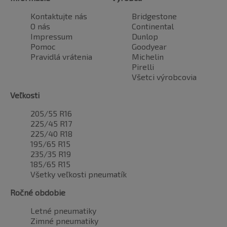
Kontaktujte nás
Bridgestone
O nás
Continental
Impressum
Dunlop
Pomoc
Goodyear
Pravidlá vrátenia
Michelin
Pirelli
Všetci výrobcovia
Veľkosti
205/55 R16
225/45 R17
225/40 R18
195/65 R15
235/35 R19
185/65 R15
Všetky veľkosti pneumatík
Ročné obdobie
Letné pneumatiky
Zimné pneumatiky