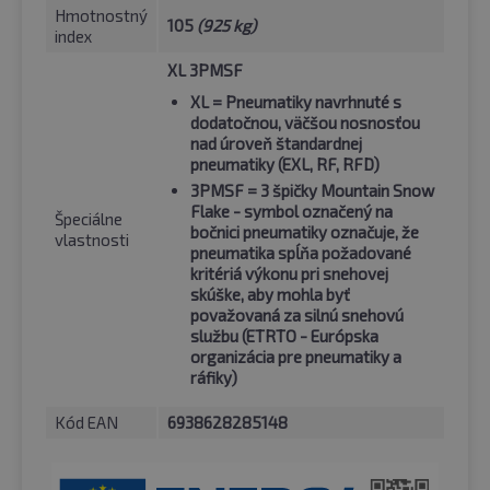
Hmotnostný
105
(925 kg)
index
XL 3PMSF
XL
= Pneumatiky navrhnuté s
dodatočnou, väčšou nosnosťou
nad úroveň štandardnej
pneumatiky (EXL, RF, RFD)
3PMSF
= 3 špičky Mountain Snow
Flake - symbol označený na
Špeciálne
bočnici pneumatiky označuje, že
vlastnosti
pneumatika spĺňa požadované
kritériá výkonu pri snehovej
skúške, aby mohla byť
považovaná za silnú snehovú
službu (ETRTO - Európska
organizácia pre pneumatiky a
ráfiky)
Kód EAN
6938628285148