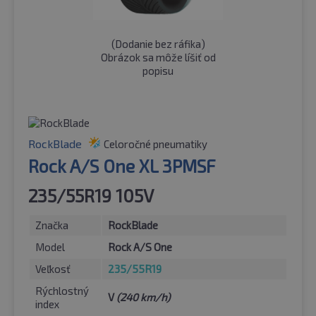
(
Dodanie bez ráfika
)
Obrázok sa môže líšiť od
popisu
RockBlade
Celoročné pneumatiky
Rock A/S One XL 3PMSF
235/55R19 105V
Značka
RockBlade
Model
Rock A/S One
Veľkosť
235/55R19
Rýchlostný
V
(240 km/h)
index