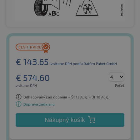
€
143.65
vrátane DPH
podľa Raifen Paket GmbH
€
574.60
vrátane DPH
Počet
Odhadovaný čas dodania – Št 13 Aug. - Út 18 Aug.
Doprava zadarmo
Nákupný košík