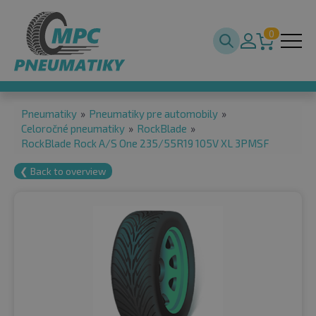
0
Pneumatiky
»
Pneumatiky pre automobily
»
Celoročné pneumatiky
»
RockBlade
»
RockBlade Rock A/S One 235/55R19 105V XL 3PMSF
❮ Back to overview