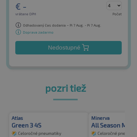
€
-
vrátane DPH
Počet
Odhadovaný čas dodania – Pi 7 Aug. - Pi 7 Aug.
Doprava zadarmo
Nedostupné
pozri tiež
Atlas
Minerva
Green 3 4S
All Season Mast
Celoročné pneumatiky
Celoročné pneumati