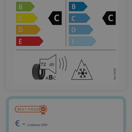
€
-
vrátane DPH