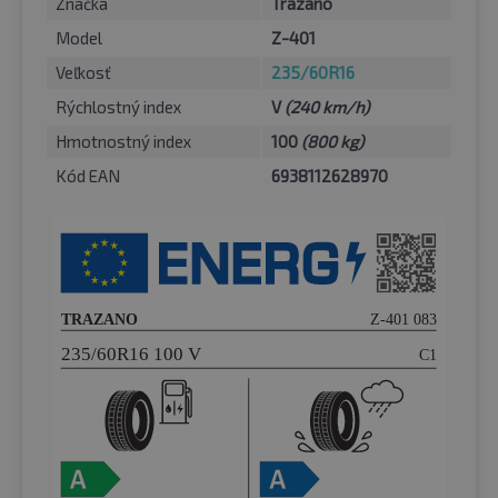
Značka
Trazano
Model
Z-401
Veľkosť
235/60R16
Rýchlostný index
V
(240 km/h)
Hmotnostný index
100
(800 kg)
Kód EAN
6938112628970