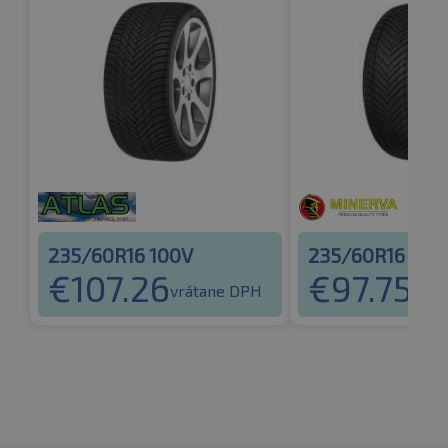
235/60R16 100V
235/60R16 100
€
107.26
€
97.75
vrátane DPH
vrát