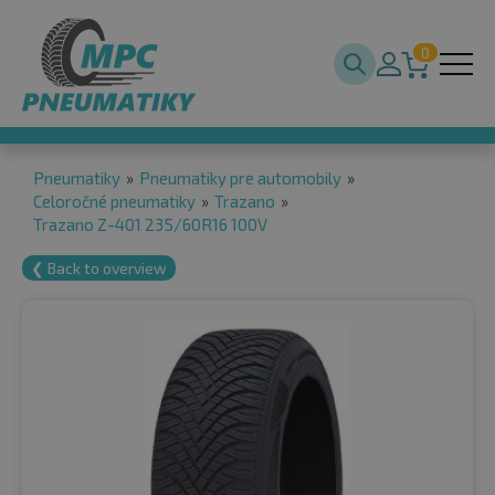
0
Pneumatiky
»
Pneumatiky pre automobily
»
Celoročné pneumatiky
»
Trazano
»
Trazano Z-401 235/60R16 100V
❮ Back to overview