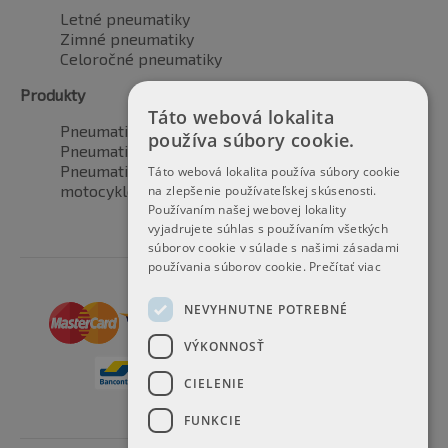
Letné pneumatiky
Zimné pneumatiky
Celoročné pneumatiky
Produkty
Táto webová lokalita
Pneumatiky pre automobily
používa súbory cookie.
Pneumatiky pre SUV / 4x4
Pneumatiky pre dodávku
Táto webová lokalita používa súbory cookie
motocyklové pneumatiky
na zlepšenie používateľskej skúsenosti.
Používaním našej webovej lokality
vyjadrujete súhlas s používaním všetkých
súborov cookie v súlade s našimi zásadami
používania súborov cookie.
Prečítať viac
NEVYHNUTNE POTREBNÉ
VÝKONNOSŤ
CIELENIE
FUNKCIE