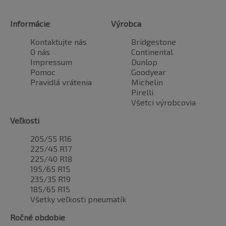
Informácie
Výrobca
Kontaktujte nás
Bridgestone
O nás
Continental
Impressum
Dunlop
Pomoc
Goodyear
Pravidlá vrátenia
Michelin
Pirelli
Všetci výrobcovia
Veľkosti
205/55 R16
225/45 R17
225/40 R18
195/65 R15
235/35 R19
185/65 R15
Všetky veľkosti pneumatík
Ročné obdobie