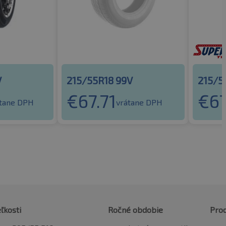
V
215/55R18 99V
215/5
€
67.71
€
67
átane DPH
vrátane DPH
ľkosti
Ročné obdobie
Pro