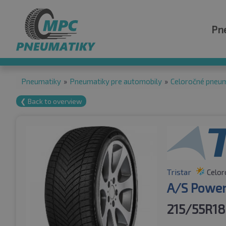
Pn
Pneumatiky
»
Pneumatiky pre automobily
»
Celoročné pneu
❮ Back to overview
Tristar
Celor
A/S Power
215/55R18