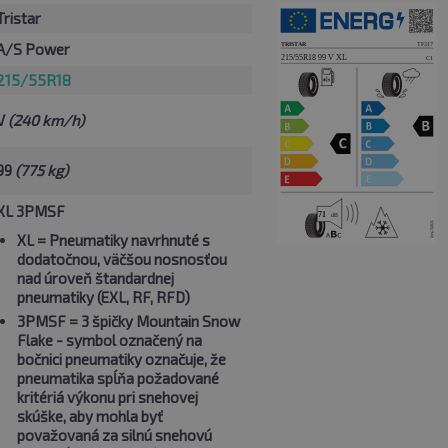
Tristar
A/S Power
215/55R18
V
(240 km/h)
99
(775 kg)
XL 3PMSF
XL
= Pneumatiky navrhnuté s
dodatočnou, väčšou nosnosťou
nad úroveň štandardnej
pneumatiky (EXL, RF, RFD)
3PMSF
= 3 špičky Mountain Snow
Flake - symbol označený na
bočnici pneumatiky označuje, že
pneumatika spĺňa požadované
kritériá výkonu pri snehovej
skúške, aby mohla byť
považovaná za silnú snehovú