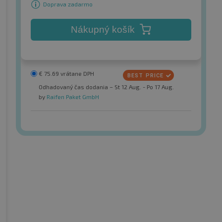
Doprava zadarmo
Nákupný košík
€
75.69
vrátane DPH
Odhadovaný čas dodania – St 12 Aug. - Po 17 Aug.
by
Raifen Paket GmbH