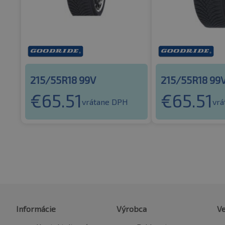
215/55R18 99V
215/55R18 99
€
65.51
€
65.51
vrátane DPH
vr
Informácie
Výrobca
Ve