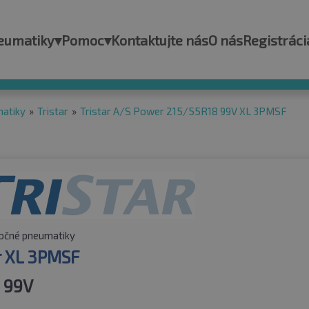
eumatiky
▾
Pomoc
▾
Kontaktujte nás
O nás
Registráci
matiky
»
Tristar
»
Tristar A/S Power 215/55R18 99V XL 3PMSF
očné pneumatiky
 XL 3PMSF
 99V