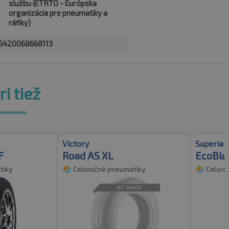
službu (ETRTO - Európska
organizácia pre pneumatiky a
ráfiky)
5420068668113
i tiež
Victory
Superia
F
Road AS XL
EcoBlu
tiky
Celoročné pneumatiky
Celoro