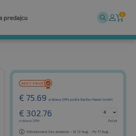
0
a predajcu
€
75.69
vrátane DPH
podľa Raifen Paket GmbH
€
302.76
vrátane DPH
Počet
Odhadovaný čas dodania – St 12 Aug. - Po 17 Aug.