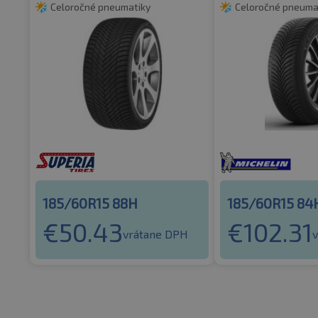
Celoročné pneumatiky
Celoročné pneuma
185/60R15 88H
185/60R15 84
€
50.43
€
102.31
vrátane DPH