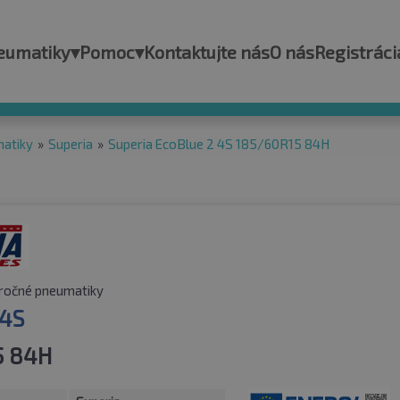
eumatiky
▾
Pomoc
▾
Kontaktujte nás
O nás
Registráci
matiky
»
Superia
»
Superia EcoBlue 2 4S 185/60R15 84H
ročné pneumatiky
 4S
5 84H