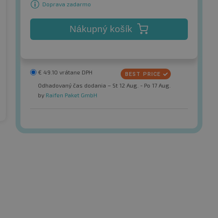
Doprava zadarmo
Nákupný košík
€
49.10
vrátane DPH
Odhadovaný čas dodania – St 12 Aug. - Po 17 Aug.
by
Raifen Paket GmbH
Profil (retreaded)
urSeason 3PMSF
Wintermaxx All Season