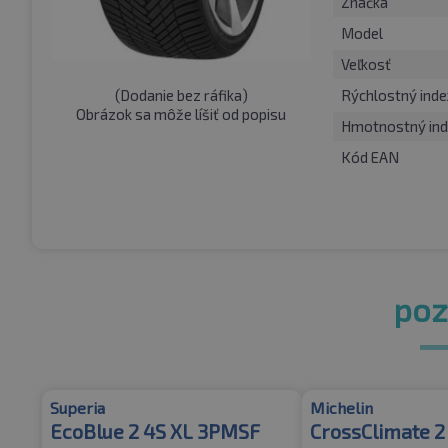
Značka
Model
Veľkosť
(
Dodanie bez ráfika
)
Rýchlostný inde
Obrázok sa môže líšiť od popisu
Hmotnostný ind
Kód EAN
pozr
Superia
Michelin
EcoBlue 2 4S XL 3PMSF
CrossClimate 