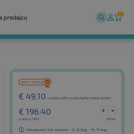
0
a predajcu
€
49.10
vrátane DPH
podľa Raifen Paket GmbH
€
196.40
vrátane DPH
Počet
Odhadovaný čas dodania – St 12 Aug. - Po 17 Aug.