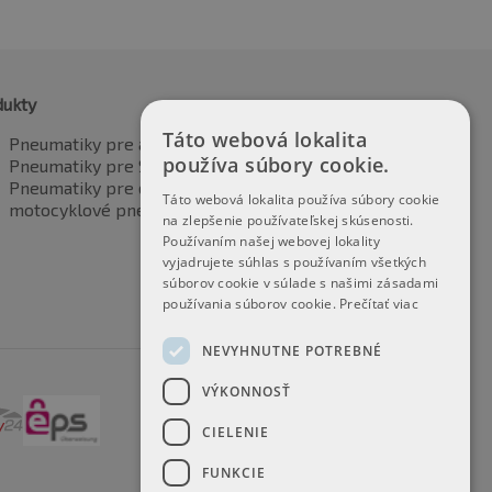
dukty
Táto webová lokalita
Pneumatiky pre automobily
používa súbory cookie.
Pneumatiky pre SUV / 4x4
Pneumatiky pre dodávku
Táto webová lokalita používa súbory cookie
motocyklové pneumatiky
na zlepšenie používateľskej skúsenosti.
Používaním našej webovej lokality
vyjadrujete súhlas s používaním všetkých
súborov cookie v súlade s našimi zásadami
používania súborov cookie.
Prečítať viac
NEVYHNUTNE POTREBNÉ
VÝKONNOSŤ
CIELENIE
FUNKCIE