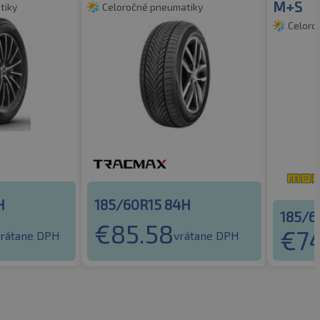
M+S
tiky
Celoročné pneumatiky
Celoro
H
185/60R15 84H
185/6
€
85.58
€
7
vrátane DPH
vrátane DPH