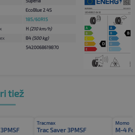
Superia
EcoBlue 2 4S
185/60R15
x
H
(210 km/h)
ex
84
(500 kg)
5420068619870
i tiež
Tracmax
Momo
2 3PMSF
Trac Saver 3PMSF
M-4 Fo