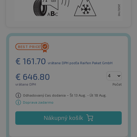
€
161.70
vrátane DPH
podľa Raifen Paket GmbH
€
646.80
vrátane DPH
Počet
Odhadovaný čas dodania – Št 13 Aug. - Út 18 Aug.
Doprava zadarmo
Nákupný košík