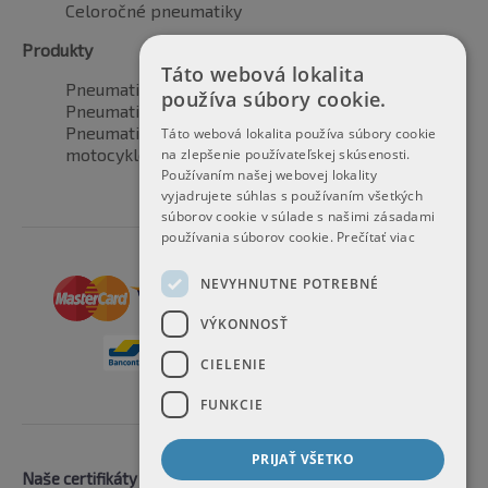
Celoročné pneumatiky
Produkty
Táto webová lokalita
Pneumatiky pre automobily
používa súbory cookie.
Pneumatiky pre SUV / 4x4
Pneumatiky pre dodávku
Táto webová lokalita používa súbory cookie
motocyklové pneumatiky
na zlepšenie používateľskej skúsenosti.
Používaním našej webovej lokality
vyjadrujete súhlas s používaním všetkých
súborov cookie v súlade s našimi zásadami
používania súborov cookie.
Prečítať viac
NEVYHNUTNE POTREBNÉ
VÝKONNOSŤ
CIELENIE
FUNKCIE
PRIJAŤ VŠETKO
Naše certifikáty