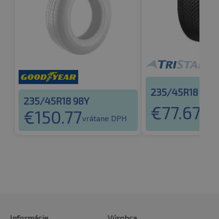
235/45R18 98Y
235/45R18 98Y
€
77.67
€
150.77
vrát
vrátane DPH
Informácie
Výrobca