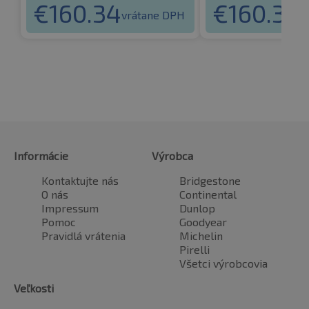
€
160.34
€
160.34
vrátane DPH
v
Informácie
Výrobca
Kontaktujte nás
Bridgestone
O nás
Continental
Impressum
Dunlop
Pomoc
Goodyear
Pravidlá vrátenia
Michelin
Pirelli
Všetci výrobcovia
Veľkosti