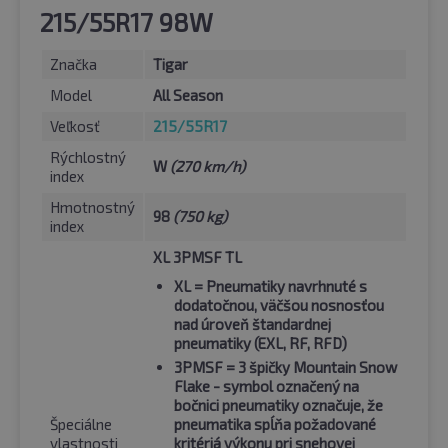
215/55R17 98W
Značka
Tigar
Model
All Season
Veľkosť
215/55R17
Rýchlostný
W
(270 km/h)
index
Hmotnostný
98
(750 kg)
index
XL 3PMSF TL
XL
= Pneumatiky navrhnuté s
dodatočnou, väčšou nosnosťou
nad úroveň štandardnej
pneumatiky (EXL, RF, RFD)
3PMSF
= 3 špičky Mountain Snow
Flake - symbol označený na
bočnici pneumatiky označuje, že
Špeciálne
pneumatika spĺňa požadované
vlastnosti
kritériá výkonu pri snehovej