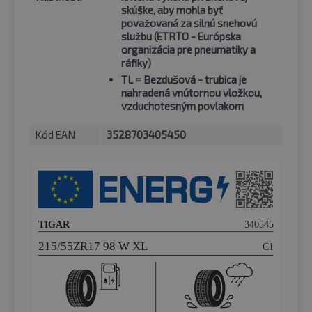
skúške, aby mohla byť
považovaná za silnú snehovú
službu (ETRTO - Európska
organizácia pre pneumatiky a
ráfiky)
TL
= Bezdušová - trubica je
nahradená vnútornou vložkou,
vzduchotesným povlakom
Kód EAN
3528703405450