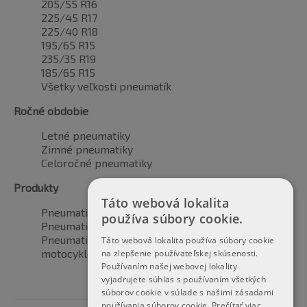
205/55 R16
225/45 R17
225/40 R18
195/65 R15
235/35 R19
185/65 R15
Všetky veľkosti pneumatík
Ročné obdobie
Letné pneumatiky
Zimné pneumatiky
Celoročné pneumatiky
Produkty
Táto webová lokalita
Pneumatiky pre automobily
používa súbory cookie.
Pneumatiky pre SUV / 4x4
Pneumatiky pre dodávku
Táto webová lokalita používa súbory cookie
motocyklové pneumatiky
na zlepšenie používateľskej skúsenosti.
Používaním našej webovej lokality
vyjadrujete súhlas s používaním všetkých
súborov cookie v súlade s našimi zásadami
používania súborov cookie.
Prečítať viac