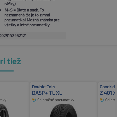
ráfiky)
M+S
= Blato a sneh. To
neznamená, že je to zimná
pneumatika! Možná známka pre
všetky a letné pneumatiky..
0029142952121
i tiež
Double Coin
Goodride
DASP+ TL XL
Z 401 
tiky
Celoročné pneumatiky
Celoro