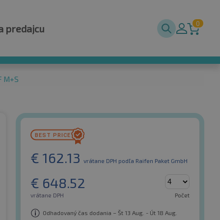
0
a predajcu
F M+S
€
162.13
vrátane DPH
podľa Raifen Paket GmbH
€
648.52
vrátane DPH
Počet
Odhadovaný čas dodania – Št 13 Aug. - Út 18 Aug.