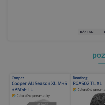
Kód EAN
pozr
Cooper
Roadhog
Cooper All Season XL M+S
RGAS02 TL XL
3PMSF TL
Celoročné pneuma
Celoročné pneumatiky