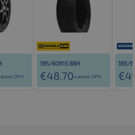
H
185/60R15 88H
185/6
€
48.70
€
4
rátane DPH
vrátane DPH