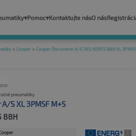
eumatiky
▾
Pomoc
▾
Kontaktujte nás
O nás
Registráci
matiky
»
Cooper
»
Cooper Discoverer A/S 185/60R15 88H XL 3PMS
ročné pneumatiky
r A/S XL 3PMSF M+S
5 88H
Cooper