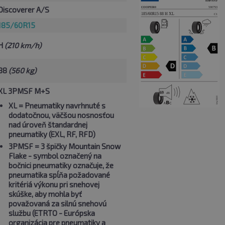
Discoverer A/S
185/60R15
H
(210 km/h)
88
(560 kg)
XL 3PMSF M+S
XL
= Pneumatiky navrhnuté s
dodatočnou, väčšou nosnosťou
nad úroveň štandardnej
pneumatiky (EXL, RF, RFD)
3PMSF
= 3 špičky Mountain Snow
Flake - symbol označený na
bočnici pneumatiky označuje, že
pneumatika spĺňa požadované
kritériá výkonu pri snehovej
skúške, aby mohla byť
považovaná za silnú snehovú
službu (ETRTO - Európska
organizácia pre pneumatiky a