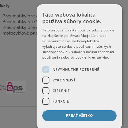
dukty
Táto webová lokalita
Pneumatiky pre automobily
používa súbory cookie.
Pneumatiky pre SUV / 4x4
Pneumatiky pre dodávku
Táto webová lokalita používa súbory cookie
motocyklové pneumatiky
na zlepšenie používateľskej skúsenosti.
Používaním našej webovej lokality
vyjadrujete súhlas s používaním všetkých
súborov cookie v súlade s našimi zásadami
používania súborov cookie.
Prečítať viac
NEVYHNUTNE POTREBNÉ
VÝKONNOSŤ
CIELENIE
FUNKCIE
PRIJAŤ VŠETKO