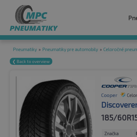
Pn
Pneumatiky
»
Pneumatiky pre automobily
»
Celoročné pneu
❮ Back to overview
Cooper
Celo
Discovere
185/60R1
Značka