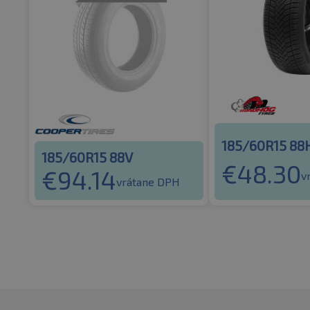
185/60R15 88
185/60R15 88V
€
48.30
€
94.14
v
vrátane DPH