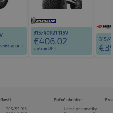
315/40R21 115V
5V
€
406.02
315/4
6
€
3
vrátane DPH
vrátane DPH
ľkosti
Ročné obdobie
Pro
205/55 R16
Letné pneumatiky