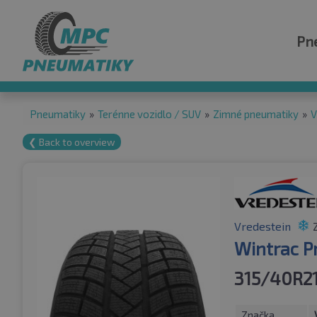
Pn
Pneumatiky
»
Terénne vozidlo / SUV
»
Zimné pneumatiky
»
V
❮ Back to overview
Vredestein
Wintrac P
315/40R21
Značka