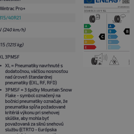
Wintrac Pro+
315/40R21
V
(240 km/h)
115
(1215 kg)
XL 3PMSF
XL
= Pneumatiky navrhnuté s
dodatočnou, väčšou nosnosťou
nad úroveň štandardnej
pneumatiky (EXL, RF, RFD)
3PMSF
= 3 špičky Mountain Snow
Flake - symbol označený na
bočnici pneumatiky označuje, že
pneumatika spĺňa požadované
kritériá výkonu pri snehovej
skúške, aby mohla byť
považovaná za silnú snehovú
službu (ETRTO - Európska