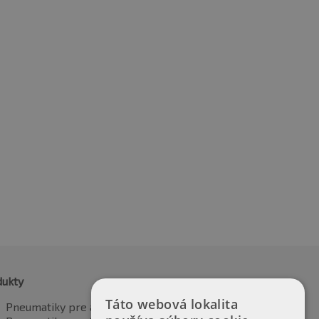
0R21 115V
315/40R21 115V
91.53
€
361.35
vrátane DPH
vrátane DPH
dukty
Táto webová lokalita
Pneumatiky pre automobily