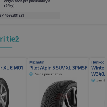
organizácia pre pneumatiky a
ráfiky)
8714692801921
i tiež
Michelin
Hankook
r XL E MO1
Pilot Alpin 5 SUV XL 3PMSF
Winter 
W340A
Zimné pneumatiky
Zimné 