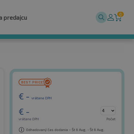
0
a predajcu
€
-
vrátane DPH
€
-
vrátane DPH
Počet
Odhadovaný čas dodania – Št 6 Aug. - Št 6 Aug.