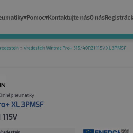
eumatiky
▾
Pomoc
▾
Kontaktujte nás
O nás
Registráci
redestein
»
Vredestein Wintrac Pro+ 315/40R21 115V XL 3PMSF
Zimné pneumatiky
ro+ XL 3PMSF
 115V
Vredestein