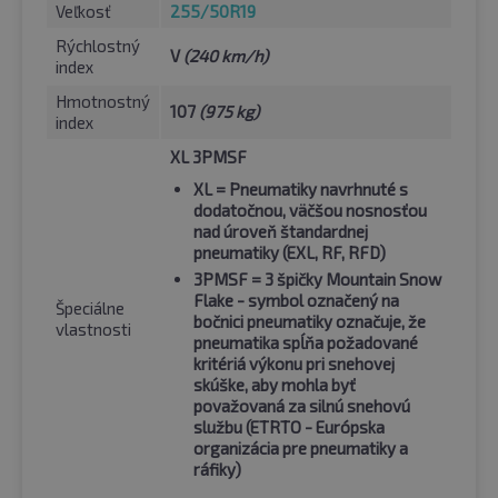
Veľkosť
255/50R19
Rýchlostný
V
(240 km/h)
index
Hmotnostný
107
(975 kg)
index
XL 3PMSF
XL
= Pneumatiky navrhnuté s
dodatočnou, väčšou nosnosťou
nad úroveň štandardnej
pneumatiky (EXL, RF, RFD)
3PMSF
= 3 špičky Mountain Snow
Flake - symbol označený na
Špeciálne
bočnici pneumatiky označuje, že
vlastnosti
pneumatika spĺňa požadované
kritériá výkonu pri snehovej
skúške, aby mohla byť
považovaná za silnú snehovú
službu (ETRTO - Európska
organizácia pre pneumatiky a
ráfiky)