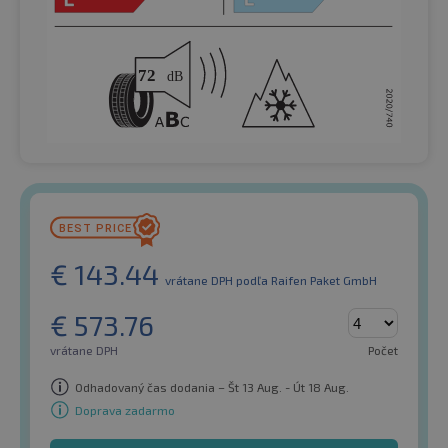
€
143.44
vrátane DPH
podľa Raifen Paket GmbH
€
573.76
vrátane DPH
Počet
Odhadovaný čas dodania – Št 13 Aug. - Út 18 Aug.
Doprava zadarmo