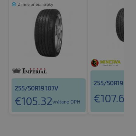
Zimné pneumatiky
255/50R19 107
255/50R19 107V
€
107.63
€
105.32
vr
vrátane DPH