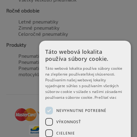
Ročné obdobie
Letné pneumatiky
Zimné pneumatiky
Celoročné pneumatiky
Produkty
Táto webová lokalita
Pneumatiky pre automobily
používa súbory cookie.
Pneumatiky pre SUV / 4x4
Pneumatiky pre dodávku
Táto webová lokalita používa súbory cookie
motocyklové pneumatiky
na zlepšenie používateľskej skúsenosti.
Používaním našej webovej lokality
vyjadrujete súhlas s používaním všetkých
súborov cookie v súlade s našimi zásadami
používania súborov cookie.
Prečítať viac
NEVYHNUTNE POTREBNÉ
VÝKONNOSŤ
CIELENIE