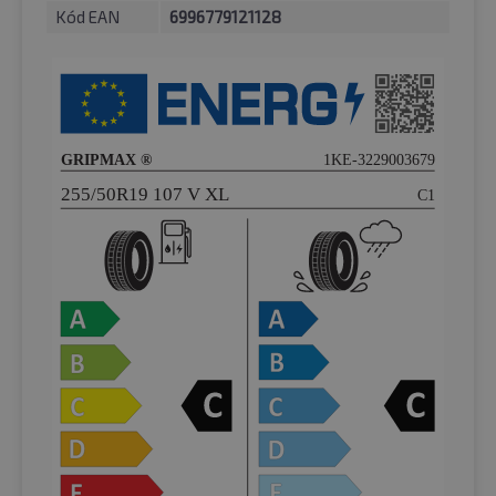
Kód EAN
6996779121128