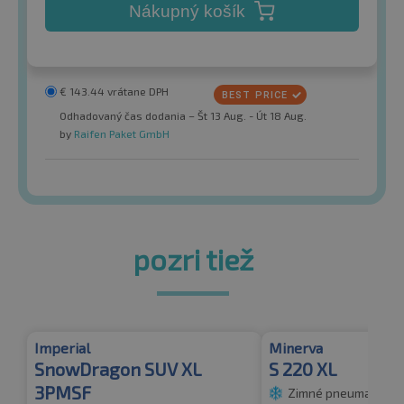
Nákupný košík
€
143.44
vrátane DPH
Odhadovaný čas dodania – Št 13 Aug. - Út 18 Aug.
by
Raifen Paket GmbH
pozri tiež
Imperial
Minerva
SnowDragon SUV XL
S 220 XL
3PMSF
Zimné pneumatiky