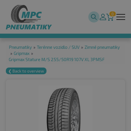
0
Pneumatiky
»
Terénne vozidlo / SUV
»
Zimné pneumatiky
»
Gripmax
»
Gripmax Stature M/S 255/50R19 107V XL 3PMSF
❮ Back to overview