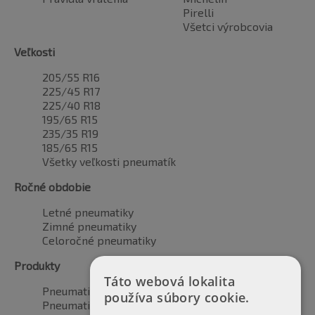
Pirelli
Všetci výrobcovia
Veľkosti
205/55 R16
225/45 R17
225/40 R18
195/65 R15
235/35 R19
185/65 R15
Všetky veľkosti pneumatík
Ročné obdobie
Letné pneumatiky
Zimné pneumatiky
Celoročné pneumatiky
Produkty
Táto webová lokalita
Pneumatiky pre automobily
používa súbory cookie.
Pneumatiky pre SUV / 4x4