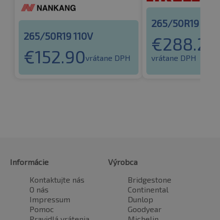
265/50R19 110
265/50R19 110V
€
288.23
€
152.90
vrátane DPH
vrátane DPH
Informácie
Výrobca
Kontaktujte nás
Bridgestone
O nás
Continental
Impressum
Dunlop
Pomoc
Goodyear
Pravidlá vrátenia
Michelin