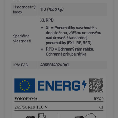
Hmotnostný
110
(1060 kg)
index
XL RPB
XL
= Pneumatiky navrhnuté s
dodatočnou, väčšou nosnosťou
Špeciálne
nad úroveň štandardnej
vlastnosti
pneumatiky (EXL, RF, RFD)
RPB
= Ochranný rám ráfika.
Ochranná príruba ráfika
Kód EAN
4968814924041