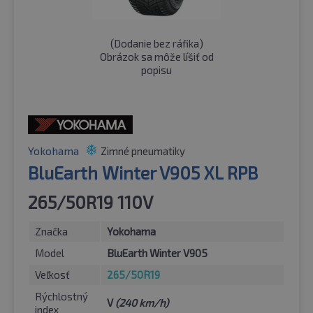
(
Dodanie bez ráfika
)
Obrázok sa môže líšiť od
popisu
Yokohama
Zimné pneumatiky
BluEarth Winter V905 XL RPB
265/50R19 110V
Značka
Yokohama
Model
BluEarth Winter V905
Veľkosť
265/50R19
Rýchlostný
V
(240 km/h)
index