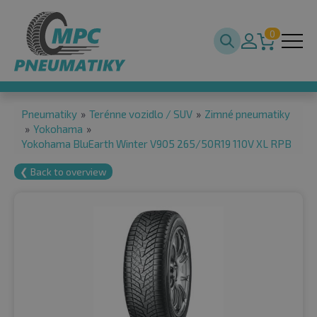
0
Pneumatiky
»
Terénne vozidlo / SUV
»
Zimné pneumatiky
»
Yokohama
»
Yokohama BluEarth Winter V905 265/50R19 110V XL RPB
❮ Back to overview