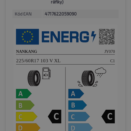
ráfiky)
Kód EAN
4717622059090