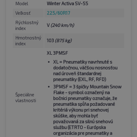
Model
Winter Activa SV-55
Veľkosť
225/60R17
Rýchlostný
V
(240 km/h)
index
Hmotnostný
103
(875 kg)
index
XL 3PMSF
XL
= Pneumatiky navrhnuté s
dodatočnou, väčšou nosnosťou
nad úroveň štandardnej
pneumatiky (EXL, RF, RFD)
3PMSF
= 3 špičky Mountain Snow
Flake - symbol označený na
Špeciálne
bočnici pneumatiky označuje, že
vlastnosti
pneumatika spĺňa požadované
kritériá výkonu pri snehovej
skúške, aby mohla byť
považovaná za silnú snehovú
službu (ETRTO - Európska
organizácia pre pneumatiky a