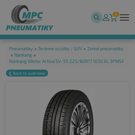
0
Pneumatiky
»
Terénne vozidlo / SUV
»
Zimné pneumatiky
»
Nankang
»
Nankang Winter Activa SV-55 225/60R17 103V XL 3PMSF
❮ Back to overview