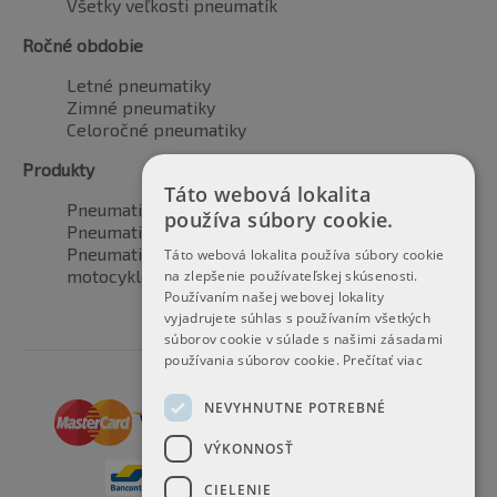
Všetky veľkosti pneumatík
Ročné obdobie
Letné pneumatiky
Zimné pneumatiky
Celoročné pneumatiky
Produkty
Táto webová lokalita
Pneumatiky pre automobily
používa súbory cookie.
Pneumatiky pre SUV / 4x4
Pneumatiky pre dodávku
Táto webová lokalita používa súbory cookie
motocyklové pneumatiky
na zlepšenie používateľskej skúsenosti.
Používaním našej webovej lokality
vyjadrujete súhlas s používaním všetkých
súborov cookie v súlade s našimi zásadami
používania súborov cookie.
Prečítať viac
NEVYHNUTNE POTREBNÉ
VÝKONNOSŤ
CIELENIE