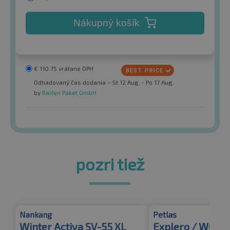
Nákupný košík
€
110.75
vrátane DPH
Odhadovaný čas dodania – St 12 Aug. - Po 17 Aug.
by
Raifen Paket GmbH
pozri tiež
Nankang
Petlas
Winter Activa SV-55 XL
Explero / W671