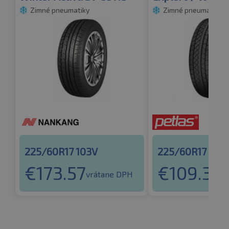
Zimné pneumatiky
Zimné pneumatiky
225/60R17 103V
225/60R17 103
€
173.57
€
109.37
vrátane DPH
v