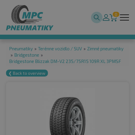
0
Pneumatiky
»
Terénne vozidlo / SUV
»
Zimné pneumatiky
»
Bridgestone
»
Bridgestone Blizzak DM-V2 235/75R15 109R XL 3PMSF
❮ Back to overview