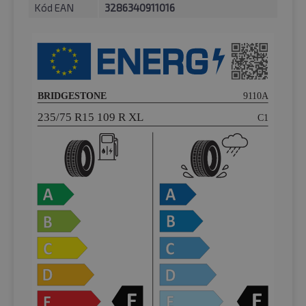
Kód EAN
3286340911016