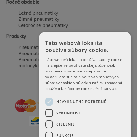
Ročné obdobie
Letné pneumatiky
Zimné pneumatiky
Celoročné pneumatiky
Produkty
Táto webová lokalita
Pneumatiky pre automobily
používa súbory cookie.
Pneumatiky pre SUV / 4x4
Pneumatiky pre dodávku
Táto webová lokalita používa súbory cookie
motocyklové pneumatiky
na zlepšenie používateľskej skúsenosti.
Používaním našej webovej lokality
vyjadrujete súhlas s používaním všetkých
súborov cookie v súlade s našimi zásadami
používania súborov cookie.
Prečítať viac
NEVYHNUTNE POTREBNÉ
VÝKONNOSŤ
CIELENIE
FUNKCIE