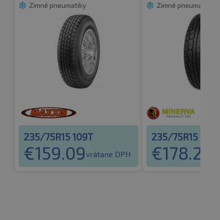
Zimné pneumatiky
Zimné pneumatiky
235/75R15 109T
235/75R15 105
€
159.09
€
178.25
vrátane DPH
vr