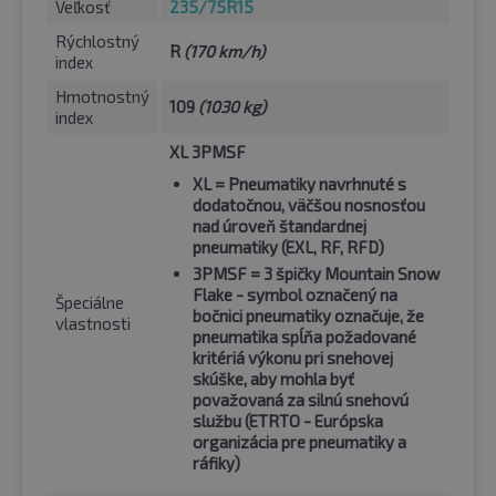
Veľkosť
235/75R15
Rýchlostný
R
(170 km/h)
index
Hmotnostný
109
(1030 kg)
index
XL 3PMSF
XL
= Pneumatiky navrhnuté s
dodatočnou, väčšou nosnosťou
nad úroveň štandardnej
pneumatiky (EXL, RF, RFD)
3PMSF
= 3 špičky Mountain Snow
Flake - symbol označený na
Špeciálne
bočnici pneumatiky označuje, že
vlastnosti
pneumatika spĺňa požadované
kritériá výkonu pri snehovej
skúške, aby mohla byť
považovaná za silnú snehovú
službu (ETRTO - Európska
organizácia pre pneumatiky a
ráfiky)