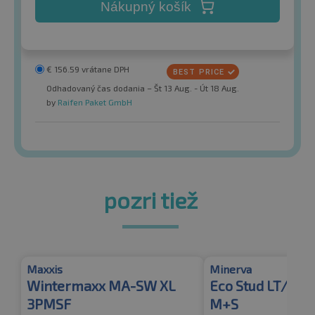
Nákupný košík
€
156.59
vrátane DPH
Odhadovaný čas dodania – Št 13 Aug. - Út 18 Aug.
by
Raifen Paket GmbH
pozri tiež
Maxxis
Minerva
Wintermaxx MA-SW XL
Eco Stud LT/SU
3PMSF
M+S