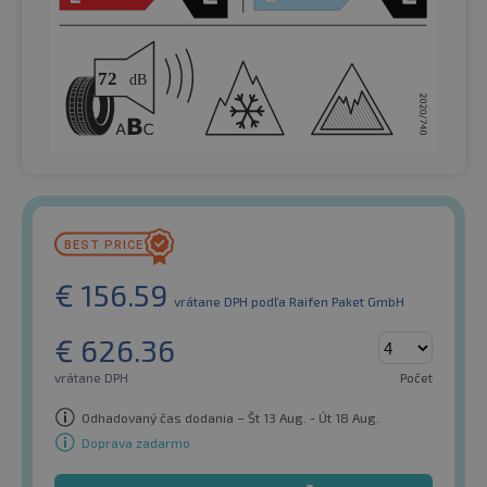
€
156.59
vrátane DPH
podľa Raifen Paket GmbH
€
626.36
vrátane DPH
Počet
Odhadovaný čas dodania – Št 13 Aug. - Út 18 Aug.
Doprava zadarmo