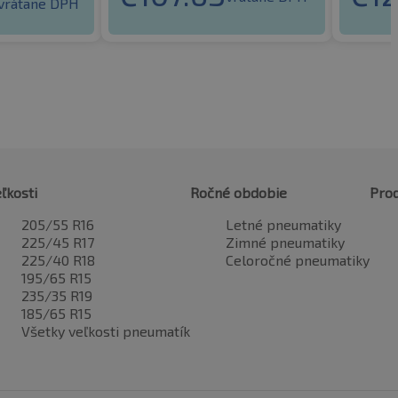
vrátane DPH
ľkosti
Ročné obdobie
Pro
205/55 R16
Letné pneumatiky
225/45 R17
Zimné pneumatiky
225/40 R18
Celoročné pneumatiky
195/65 R15
235/35 R19
185/65 R15
Všetky veľkosti pneumatík