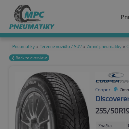
Pn
Pneumatiky
»
Terénne vozidlo / SUV
»
Zimné pneumatiky
»
C
❮ Back to overview
Cooper
Zimn
Discovere
255/50R19
Značka