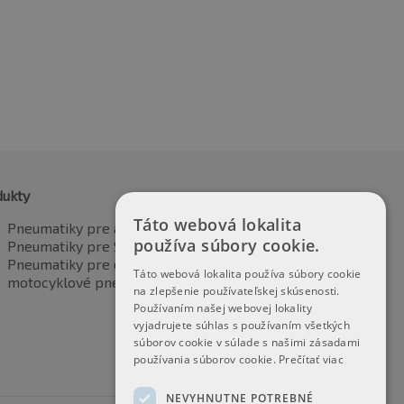
dukty
Táto webová lokalita
Pneumatiky pre automobily
používa súbory cookie.
Pneumatiky pre SUV / 4x4
Pneumatiky pre dodávku
Táto webová lokalita používa súbory cookie
motocyklové pneumatiky
na zlepšenie používateľskej skúsenosti.
Používaním našej webovej lokality
vyjadrujete súhlas s používaním všetkých
súborov cookie v súlade s našimi zásadami
používania súborov cookie.
Prečítať viac
NEVYHNUTNE POTREBNÉ