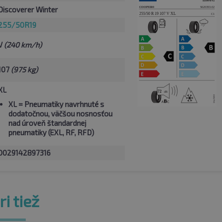
Discoverer Winter
255/50R19
V
(240 km/h)
107
(975 kg)
XL
XL
= Pneumatiky navrhnuté s
dodatočnou, väčšou nosnosťou
nad úroveň štandardnej
pneumatiky (EXL, RF, RFD)
0029142897316
i tiež