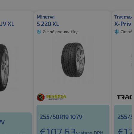
Minerva
Tracmax
UV XL
S 220 XL
X-Priv
Zimné pneumatiky
Zimné 
255/50R19 107V
255/5
7V
€
107.63
€
12
vrátane DPH