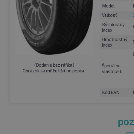
Model
Veľkosť
Rýchlostný
index
Hmotnostný
index
(
Dodanie bez ráfika
)
Špeciálne
Obrázok sa môže líšiť od popisu
vlastnosti
Kód EAN
pozr