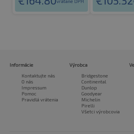
€
164.80
€
105.32
vrátane DPH
Informácie
Výrobca
Ve
Kontaktujte nás
Bridgestone
O nás
Continental
Impressum
Dunlop
Pomoc
Goodyear
Pravidlá vrátenia
Michelin
Pirelli
Všetci výrobcovia