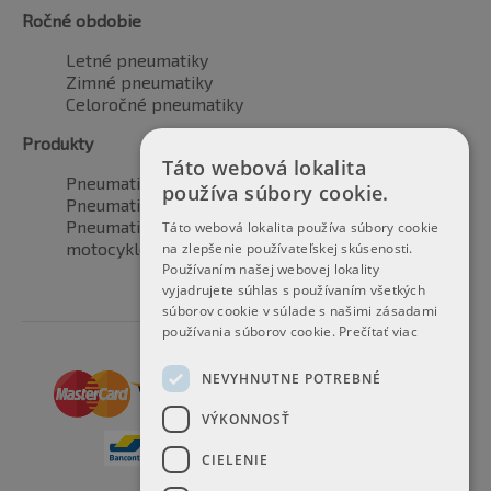
Ročné obdobie
Letné pneumatiky
Zimné pneumatiky
Celoročné pneumatiky
Produkty
Táto webová lokalita
Pneumatiky pre automobily
používa súbory cookie.
Pneumatiky pre SUV / 4x4
Pneumatiky pre dodávku
Táto webová lokalita používa súbory cookie
motocyklové pneumatiky
na zlepšenie používateľskej skúsenosti.
Používaním našej webovej lokality
vyjadrujete súhlas s používaním všetkých
súborov cookie v súlade s našimi zásadami
používania súborov cookie.
Prečítať viac
NEVYHNUTNE POTREBNÉ
VÝKONNOSŤ
CIELENIE