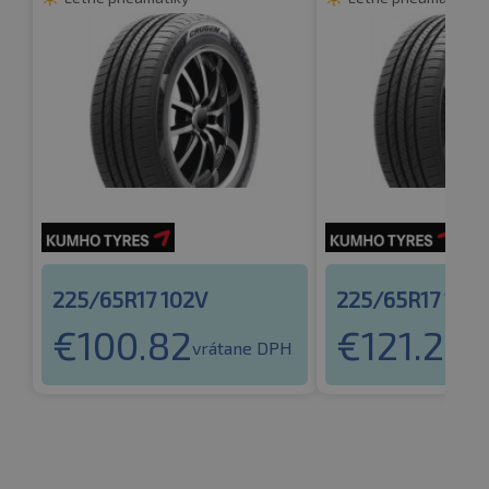
225/65R17 102V
225/65R17 102
€
100.82
€
121.24
vrátane DPH
vr