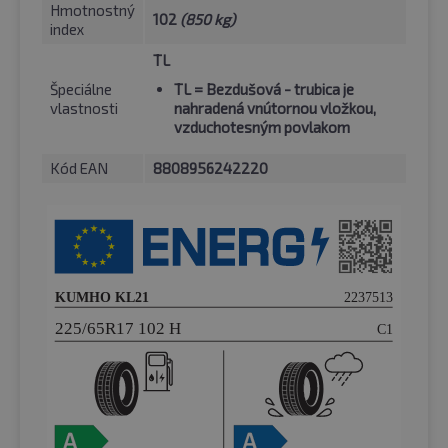
Hmotnostný
102
(850 kg)
index
TL
Špeciálne
TL
= Bezdušová - trubica je
vlastnosti
nahradená vnútornou vložkou,
vzduchotesným povlakom
Kód EAN
8808956242220