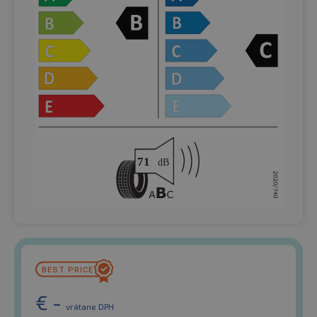
€
-
vrátane DPH