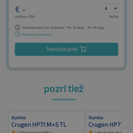
€
-
vrátane DPH
Počet
Odhadovaný čas dodania – Po 10 Aug. - Po 10 Aug.
Doprava zadarmo
Nedostupné
pozri tiež
Kumho
Kumho
Crugen HP71 M+S TL
Crugen HP71
Letné pneumatiky
Letné pneumatiky