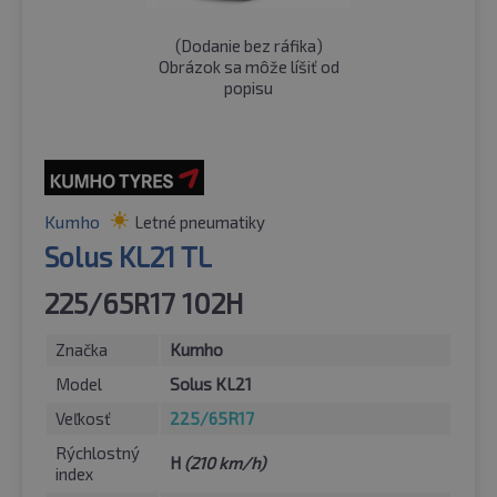
(
Dodanie bez ráfika
)
Obrázok sa môže líšiť od
popisu
Kumho
Letné pneumatiky
Solus KL21 TL
225/65R17 102H
Značka
Kumho
Model
Solus KL21
Veľkosť
225/65R17
Rýchlostný
H
(210 km/h)
index