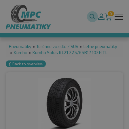
0
Pneumatiky
»
Terénne vozidlo / SUV
»
Letné pneumatiky
»
Kumho
»
Kumho Solus KL21 225/65R17 102H TL
❮ Back to overview