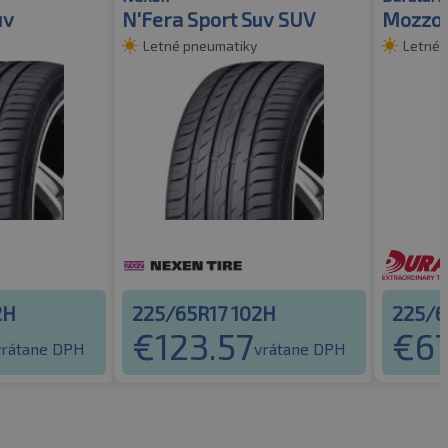
uv
N'Fera Sport Suv SUV
Mozzo 
Letné pneumatiky
Letné 
2H
225/65R17 102H
225/6
€
123.57
€
67
vrátane DPH
vrátane DPH