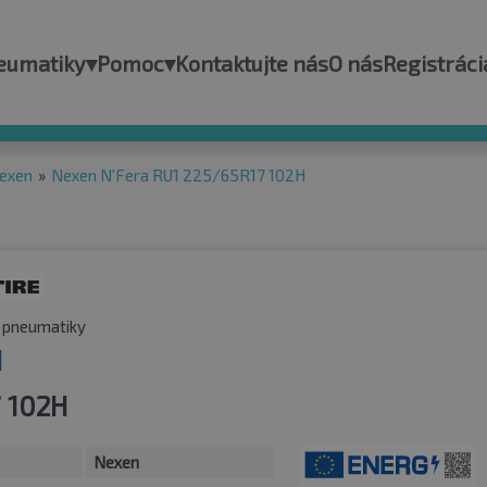
eumatiky
▾
Pomoc
▾
Kontaktujte nás
O nás
Registráci
exen
»
Nexen N'Fera RU1 225/65R17 102H
 pneumatiky
1
 102H
Nexen