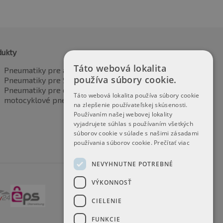
dukty
Táto webová lokalita
Pneumatiky pre automobily
používa súbory cookie.
Pneumatiky pre SUV / 4x4
Pneumatiky pre dodávku
Táto webová lokalita používa súbory cookie
motocyklové pneumatiky
na zlepšenie používateľskej skúsenosti.
Používaním našej webovej lokality
vyjadrujete súhlas s používaním všetkých
súborov cookie v súlade s našimi zásadami
používania súborov cookie.
Prečítať viac
NEVYHNUTNE POTREBNÉ
VÝKONNOSŤ
CIELENIE
FUNKCIE