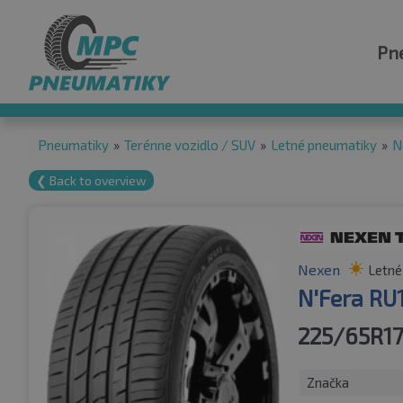
Pn
Pneumatiky
»
Terénne vozidlo / SUV
»
Letné pneumatiky
»
N
❮ Back to overview
Nexen
Letné
N'Fera RU
225/65R17
Značka