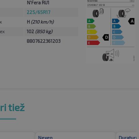
N'Fera RU1
225/65R17
x
H
(210 km/h)
ex
102
(850 kg)
8807622361203
i tiež
Nexen
Duraturn