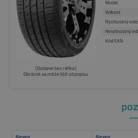
Model
Veľkosť
Rýchlostný inde
Hmotnostný ind
Kód EAN
(
Dodanie bez ráfika
)
Obrázok sa môže líšiť od popisu
pozr
Nexen
Nexen