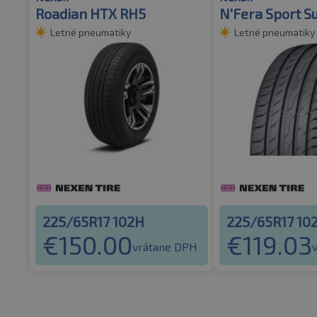
Roadian HTX RH5
N'Fera Sport S
Letné pneumatiky
Letné pneumatiky
225/65R17 102H
225/65R17 10
€
150.00
€
119.03
vrátane DPH