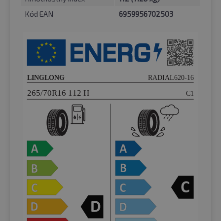
Kód EAN
6959956702503