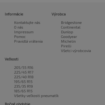
Informácie
Výrobca
Kontaktujte nás
Bridgestone
O nás
Continental
Impressum
Dunlop
Pomoc
Goodyear
Pravidlá vrátenia
Michelin
Pirelli
Všetci výrobcovia
Veľkosti
205/55 R16
225/45 R17
225/40 R18
195/65 R15
235/35 R19
185/65 R15
Všetky veľkosti pneumatík
Ročné obdobie