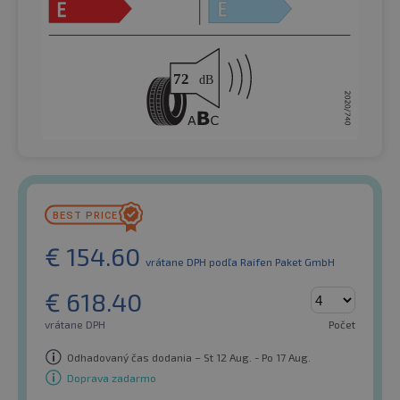
€
154.60
vrátane DPH
podľa Raifen Paket GmbH
€
618.40
vrátane DPH
Počet
Odhadovaný čas dodania – St 12 Aug. - Po 17 Aug.
Doprava zadarmo