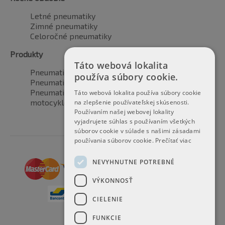
Letné pneumatiky
Zimné pneumatiky
Celoročné pneumatiky
Produkty
Táto webová lokalita
Pneumatiky pre automobily
používa súbory cookie.
Pneumatiky pre SUV / 4x4
Pneumatiky pre dodávku
Táto webová lokalita používa súbory cookie
motocyklové pneumatiky
na zlepšenie používateľskej skúsenosti.
Používaním našej webovej lokality
vyjadrujete súhlas s používaním všetkých
súborov cookie v súlade s našimi zásadami
používania súborov cookie.
Prečítať viac
NEVYHNUTNE POTREBNÉ
VÝKONNOSŤ
CIELENIE
FUNKCIE