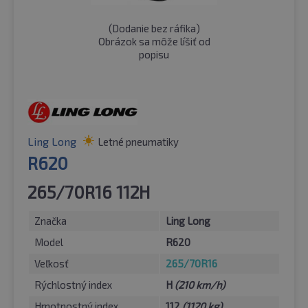
(
Dodanie bez ráfika
)
Obrázok sa môže líšiť od
popisu
Ling Long
Letné pneumatiky
R620
265/70R16 112H
Značka
Ling Long
Model
R620
Veľkosť
265/70R16
Rýchlostný index
H
(210 km/h)
Hmotnostný index
112
(1120 kg)