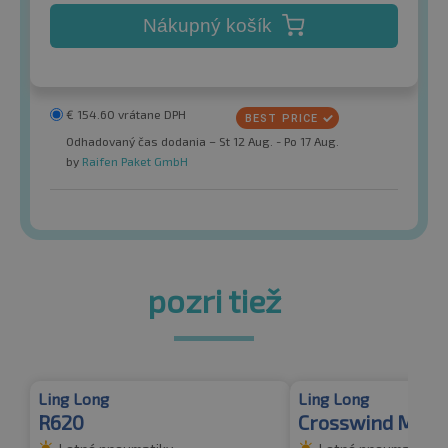
Nákupný košík
€
154.60
vrátane DPH
Odhadovaný čas dodania – St 12 Aug. - Po 17 Aug.
by
Raifen Paket GmbH
pozri tiež
Ling Long
Ling Long
R620
Crosswind M/T 