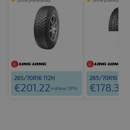
Letné pneumatiky
Letné pneumatiky
265/70R16 112H
265/70R16 110
€
201.22
€
178.33
vrátane DPH
v