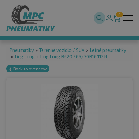
0
Pneumatiky
»
Terénne vozidlo / SUV
»
Letné pneumatiky
»
Ling Long
»
Ling Long R620 265/70R16 112H
❮ Back to overview