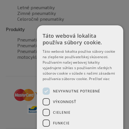
Letné pneumatiky
Zimné pneumatiky
Celoročné pneumatiky
Produkty
Táto webová lokalita
Pneumatiky pre automobily
používa súbory cookie.
Pneumatiky pre SUV / 4x4
Pneumatiky pre dodávku
Táto webová lokalita používa súbory cookie
motocyklové pneumatiky
na zlepšenie používateľskej skúsenosti.
Používaním našej webovej lokality
vyjadrujete súhlas s používaním všetkých
súborov cookie v súlade s našimi zásadami
používania súborov cookie.
Prečítať viac
NEVYHNUTNE POTREBNÉ
VÝKONNOSŤ
CIELENIE
FUNKCIE