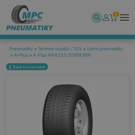
0
Pneumatiky
»
Terénne vozidlo / SUV
»
Letné pneumatiky
»
A-Plus
»
A-Plus A919 225/55R18 98H
❮ Back to overview