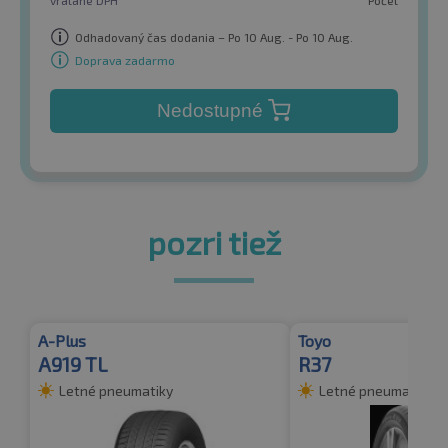
vrátane DPH
Počet
Odhadovaný čas dodania – Po 10 Aug. - Po 10 Aug.
Doprava zadarmo
Nedostupné
pozri tiež
A-Plus
Toyo
A919 TL
R37
Letné pneumatiky
Letné pneumatiky