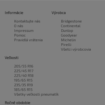
Informácie
Výrobca
Kontaktujte nás
Bridgestone
O nás
Continental
Impressum
Dunlop
Pomoc
Goodyear
Pravidlá vrátenia
Michelin
Pirelli
Všetci výrobcovia
Veľkosti
205/55 R16
225/45 R17
225/40 R18
195/65 R15
235/35 R19
185/65 R15
Všetky veľkosti pneumatík
Ročné obdobie