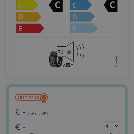
€
-
vrátane DPH
€
-