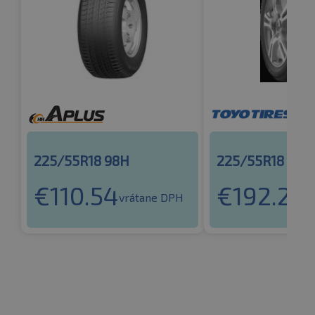
225/55R18 98H
225/55R18 98H
€
110.54
€
192.25
vrátane DPH
v