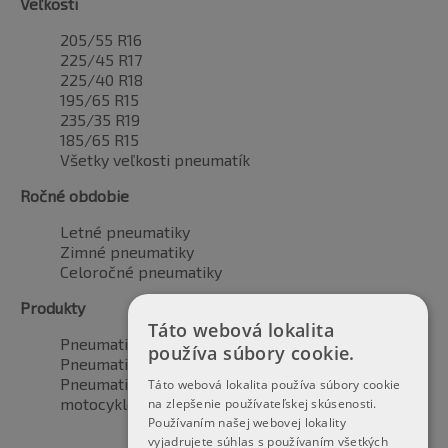
Veľkosti
205/55 R16
225/45 R17
225/40 R18
195/65 R15
235/35 R19
185/65 R15
Všetky veľkosti pneumatík
Ročné obdobie
Letné pneumatiky
Zimné pneumatiky
Celoročné pneumatiky
Produkty
Táto webová lokalita
Pneumatiky pre automobily
používa súbory cookie.
Pneumatiky pre SUV / 4x4
Pneumatiky pre dodávku
Táto webová lokalita používa súbory cookie
motocyklové pneumatiky
na zlepšenie používateľskej skúsenosti.
Používaním našej webovej lokality
vyjadrujete súhlas s používaním všetkých