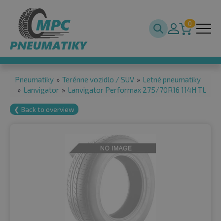
0
Pneumatiky
»
Terénne vozidlo / SUV
»
Letné pneumatiky
»
Lanvigator
»
Lanvigator Performax 275/70R16 114H TL
❮ Back to overview