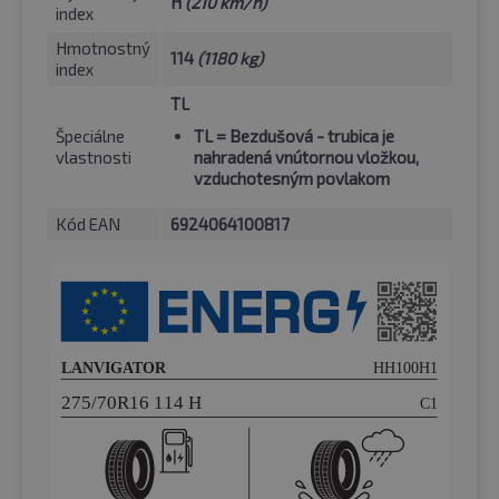
H
(210 km/h)
index
Hmotnostný
114
(1180 kg)
index
TL
Špeciálne
TL
= Bezdušová - trubica je
vlastnosti
nahradená vnútornou vložkou,
vzduchotesným povlakom
Kód EAN
6924064100817