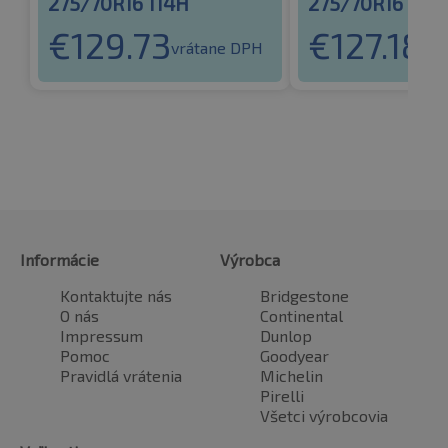
275/70R16 114H
275/70R16 114
€
129.73
€
127.18
vrátane DPH
vrá
Informácie
Výrobca
Kontaktujte nás
Bridgestone
O nás
Continental
Impressum
Dunlop
Pomoc
Goodyear
Pravidlá vrátenia
Michelin
Pirelli
Všetci výrobcovia