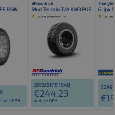
BFGoodrich
Triangle
6PR BSW
Mud Terrain T/A KM3 POR
Gripx 
Letné pneumatiky
Letné 
30X9.5R15 104Q
30X9.
€
244.23
4Q
€
1
rátane DPH
vrátane DPH