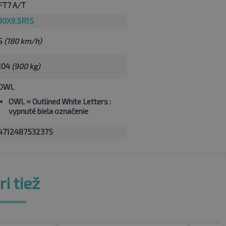
FT7 A/T
30X9.5R15
S
(180 km/h)
104
(900 kg)
OWL
OWL
= Outlined White Letters :
vypnuté biela označenie
4712487532375
i tiež