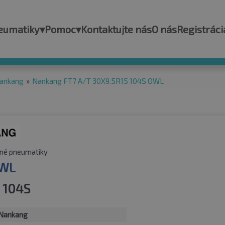
eumatiky
▾
Pomoc
▾
Kontaktujte nás
O nás
Registráci
ankang
»
Nankang FT7 A/T 30X9.5R15 104S OWL
né pneumatiky
OWL
 104S
Nankang