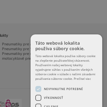
dukty
Táto webová lokalita
Pneumatiky pre automobily
používa súbory cookie.
Pneumatiky pre SUV / 4x4
Pneumatiky pre dodávku
Táto webová lokalita používa súbory cookie
motocyklové pneumatiky
na zlepšenie používateľskej skúsenosti.
Používaním našej webovej lokality
vyjadrujete súhlas s používaním všetkých
súborov cookie v súlade s našimi zásadami
používania súborov cookie.
Prečítať viac
NEVYHNUTNE POTREBNÉ
VÝKONNOSŤ
CIELENIE