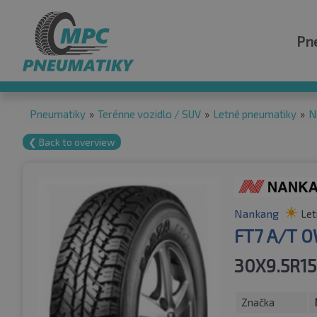
Pn
Pneumatiky
»
Terénne vozidlo / SUV
»
Letné pneumatiky
»
N
❮ Back to overview
Nankang
Let
FT7 A/T 
30X9.5R15
Značka