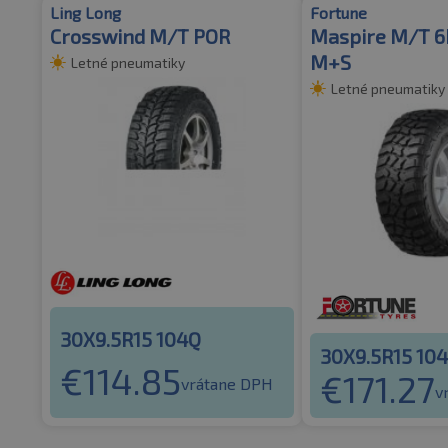
Ling Long
Fortune
Crosswind M/T POR
Maspire M/T 
M+S
Letné pneumatiky
Letné pneumatiky
30X9.5R15 104Q
30X9.5R15 10
€
114.85
€
171.27
vrátane DPH
v