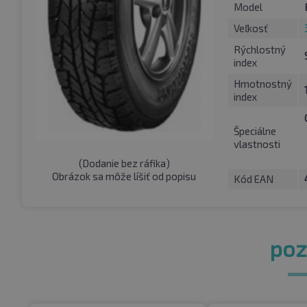
Model
Veľkosť
Rýchlostný
index
Hmotnostný
index
Špeciálne
vlastnosti
(
Dodanie bez ráfika
)
Obrázok sa môže líšiť od popisu
Kód EAN
pozr