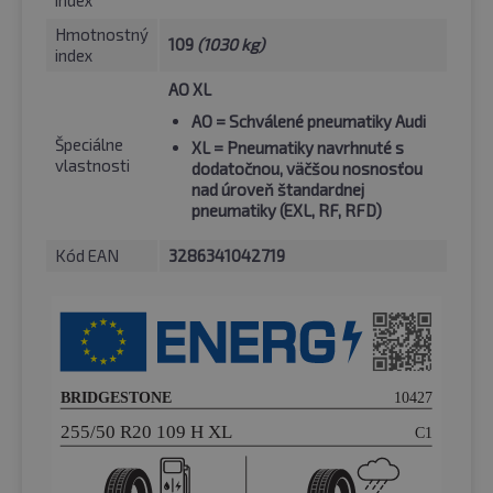
Hmotnostný
109
(1030 kg)
index
AO XL
AO
= Schválené pneumatiky Audi
Špeciálne
XL
= Pneumatiky navrhnuté s
vlastnosti
dodatočnou, väčšou nosnosťou
nad úroveň štandardnej
pneumatiky (EXL, RF, RFD)
Kód EAN
3286341042719