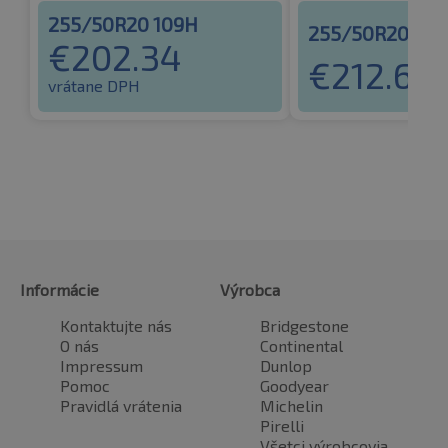
255/50R20 109H
255/50R20 109
€
202.34
€
212.65
v
vrátane DPH
Informácie
Výrobca
Kontaktujte nás
Bridgestone
O nás
Continental
Impressum
Dunlop
Pomoc
Goodyear
Pravidlá vrátenia
Michelin
Pirelli
Všetci výrobcovia