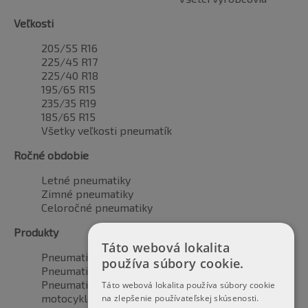
Veľkosti
205/55 R16
225/45 R17
225/40 R18
195/65 R15
235/35 R19
185/65 R15
Všetky veľkosti pneumatík
Ročné obdobie
Letné pneumatiky
Zimné pneumatiky
Celoročné pneumatiky
Produkty
Táto webová lokalita
Pneumatiky pre automobily
používa súbory cookie.
Pneumatiky pre SUV / 4x4
Pneumatiky pre dodávku
Táto webová lokalita používa súbory cookie
motocyklové pneumatiky
na zlepšenie používateľskej skúsenosti.