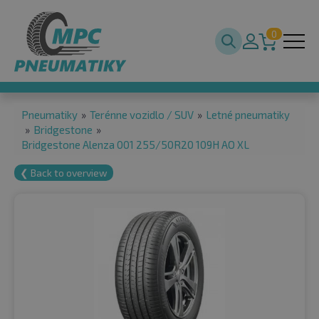
0
Pneumatiky
»
Terénne vozidlo / SUV
»
Letné pneumatiky
»
Bridgestone
»
Bridgestone Alenza 001 255/50R20 109H AO XL
❮ Back to overview