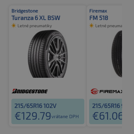
Bridgestone
Firemax
Turanza 6 XL BSW
FM 518
Letné pneumatiky
Letné pneumatiky
215/65R16 102V
215/65R16 98H
€
129.79
€
61.06
vrátane DPH
vrát