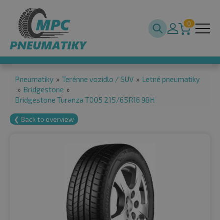
0
Pneumatiky
»
Terénne vozidlo / SUV
»
Letné pneumatiky
»
Bridgestone
»
Bridgestone Turanza T005 215/65R16 98H
❮ Back to overview