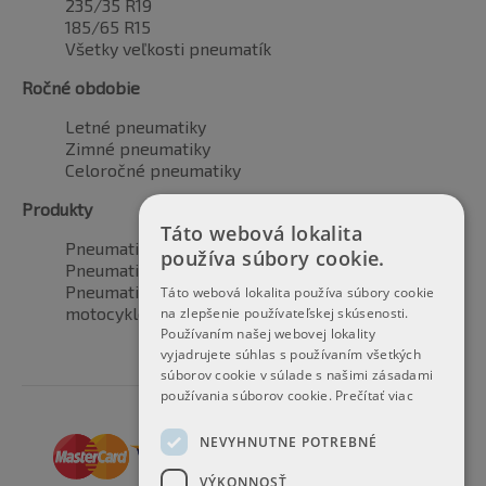
235/35 R19
185/65 R15
Všetky veľkosti pneumatík
Ročné obdobie
Letné pneumatiky
Zimné pneumatiky
Celoročné pneumatiky
Produkty
Táto webová lokalita
Pneumatiky pre automobily
používa súbory cookie.
Pneumatiky pre SUV / 4x4
Pneumatiky pre dodávku
Táto webová lokalita používa súbory cookie
motocyklové pneumatiky
na zlepšenie používateľskej skúsenosti.
Používaním našej webovej lokality
vyjadrujete súhlas s používaním všetkých
súborov cookie v súlade s našimi zásadami
používania súborov cookie.
Prečítať viac
NEVYHNUTNE POTREBNÉ
VÝKONNOSŤ