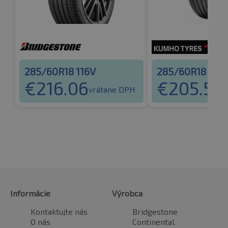
285/60R18 116V
285/60R18 116V
€
216.06
€
205.55
vrátane DPH
v
Informácie
Výrobca
Kontaktujte nás
Bridgestone
O nás
Continental