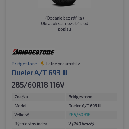
(
Dodanie bez ráfika
)
Obrázok sa môže líšiť od
popisu
Bridgestone
Letné pneumatiky
Dueler A/T 693 III
285/60R18 116V
Značka
Bridgestone
Model
Dueler A/T 693 III
Veľkosť
285/60R18
Rýchlostný index
V
(240 km/h)