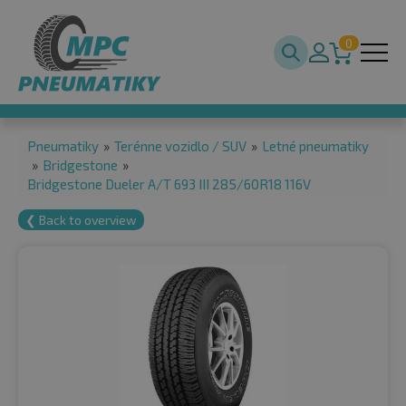
0
Pneumatiky
»
Terénne vozidlo / SUV
»
Letné pneumatiky
»
Bridgestone
»
Bridgestone Dueler A/T 693 III 285/60R18 116V
❮ Back to overview