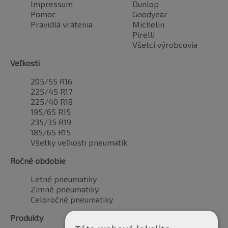
Impressum
Dunlop
Pomoc
Goodyear
Pravidlá vrátenia
Michelin
Pirelli
Všetci výrobcovia
Veľkosti
205/55 R16
225/45 R17
225/40 R18
195/65 R15
235/35 R19
185/65 R15
Všetky veľkosti pneumatík
Ročné obdobie
Letné pneumatiky
Zimné pneumatiky
Celoročné pneumatiky
Produkty