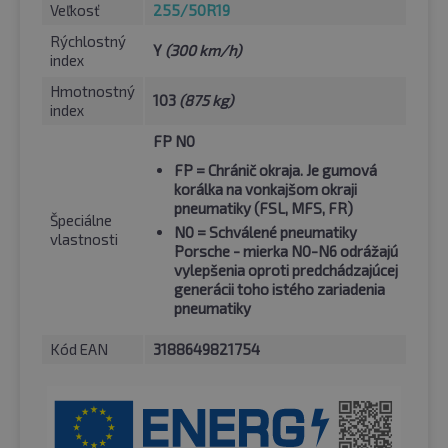
Veľkosť
255/50R19
Rýchlostný
Y
(300 km/h)
index
Hmotnostný
103
(875 kg)
index
FP N0
FP
= Chránič okraja. Je gumová
korálka na vonkajšom okraji
pneumatiky (FSL, MFS, FR)
Špeciálne
N0
= Schválené pneumatiky
vlastnosti
Porsche - mierka N0-N6 odrážajú
vylepšenia oproti predchádzajúcej
generácii toho istého zariadenia
pneumatiky
Kód EAN
3188649821754