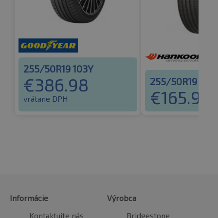
255/50R19 103Y
€
386.98
255/50R19 103
€
165.94
vrátane DPH
v
Informácie
Výrobca
Kontaktujte nás
Bridgestone