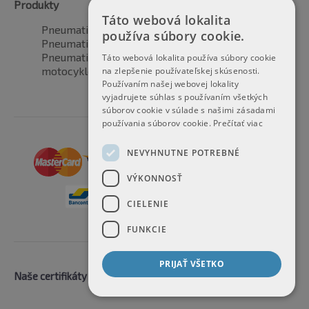
Produkty
Táto webová lokalita
Pneumatiky pre automobily
používa súbory cookie.
Pneumatiky pre SUV / 4x4
Pneumatiky pre dodávku
Táto webová lokalita používa súbory cookie
motocyklové pneumatiky
na zlepšenie používateľskej skúsenosti.
Používaním našej webovej lokality
vyjadrujete súhlas s používaním všetkých
súborov cookie v súlade s našimi zásadami
používania súborov cookie.
Prečítať viac
NEVYHNUTNE POTREBNÉ
VÝKONNOSŤ
CIELENIE
FUNKCIE
PRIJAŤ VŠETKO
Naše certifikáty