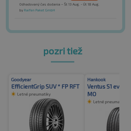
Odhadovaný čas dodania – Št 13 Aug. - Út 18 Aug.
by
Raifen Paket GmbH
pozri tiež
Goodyear
Hankook
EfficientGrip SUV * FP RFT
Ventus S1 evo2 S
MO
Letné pneumatiky
Letné pneumatiky