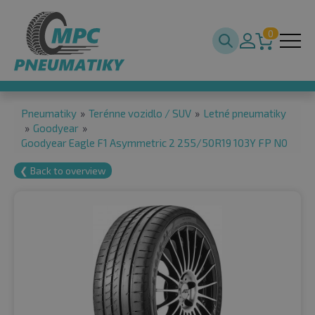
0
Pneumatiky
»
Terénne vozidlo / SUV
»
Letné pneumatiky
»
Goodyear
»
Goodyear Eagle F1 Asymmetric 2 255/50R19 103Y FP N0
❮ Back to overview