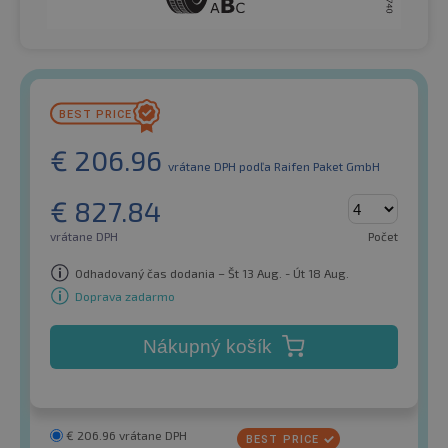
€
206.96
vrátane DPH
podľa Raifen Paket GmbH
€
827.84
vrátane DPH
Počet
Odhadovaný čas dodania – Št 13 Aug. - Út 18 Aug.
Doprava zadarmo
Nákupný košík
€
206.96
vrátane DPH