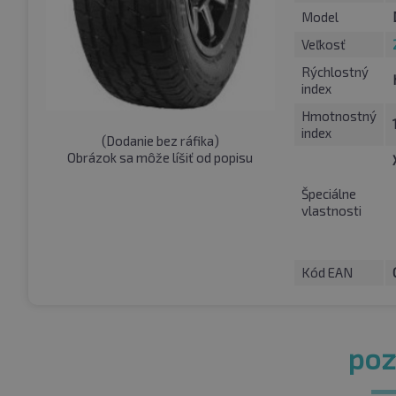
Model
Veľkosť
Rýchlostný
index
Hmotnostný
index
(
Dodanie bez ráfika
)
Obrázok sa môže líšiť od popisu
Špeciálne
vlastnosti
Kód EAN
pozr