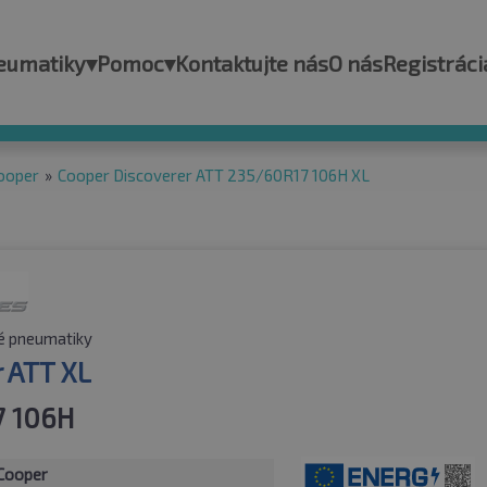
eumatiky
▾
Pomoc
▾
Kontaktujte nás
O nás
Registráci
ooper
»
Cooper Discoverer ATT 235/60R17 106H XL
é pneumatiky
r ATT XL
7 106H
Cooper