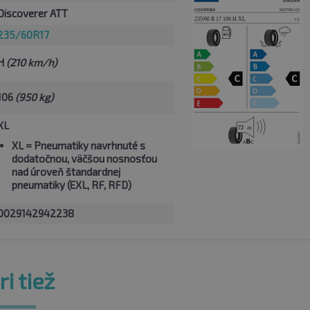
Discoverer ATT
235/60R17
H
(210 km/h)
106
(950 kg)
XL
XL
= Pneumatiky navrhnuté s
dodatočnou, väčšou nosnosťou
nad úroveň štandardnej
pneumatiky (EXL, RF, RFD)
0029142942238
i tiež