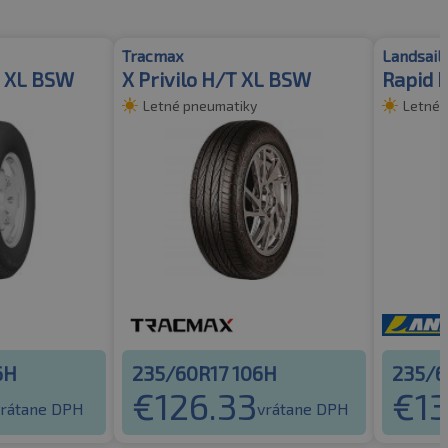
Tracmax
Landsail
 XL BSW
X Privilo H/T XL BSW
Rapid 
Letné pneumatiky
Letné 
6H
235/60R17 106H
235/6
€
126.33
€
1
vrátane DPH
vrátane DPH