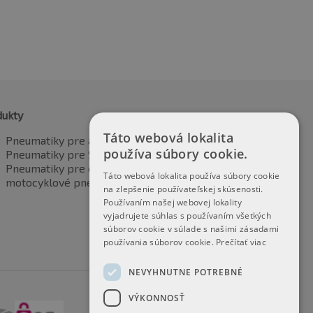
dukty
Táto webová lokalita
Pneumatiky pre automobily
používa súbory cookie.
Pneumatiky pre SUV / 4x4
Pneumatiky pre dodávku
Táto webová lokalita používa súbory cookie
motocyklové pneumatiky
na zlepšenie používateľskej skúsenosti.
Používaním našej webovej lokality
vyjadrujete súhlas s používaním všetkých
súborov cookie v súlade s našimi zásadami
používania súborov cookie.
Prečítať viac
NEVYHNUTNE POTREBNÉ
VÝKONNOSŤ