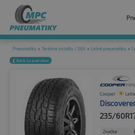
Pn
Pneumatiky
»
Terénne vozidlo / SUV
»
Letné pneumatiky
»
C
❮ Back to overview
Cooper
Letn
Discovere
235/60R1
Značka