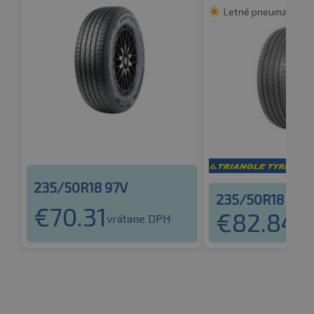
Letné pneumatiky
235/50R18 97V
235/50R18 97V
€
70.31
€
82.84
vrátane DPH
vr