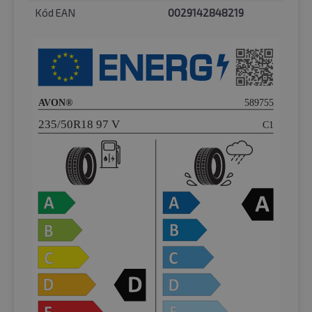
Kód EAN
0029142848219