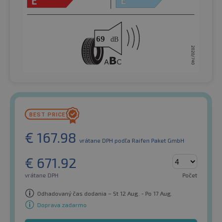
€
167.98
vrátane DPH
podľa Raifen Paket GmbH
€
671.92
vrátane DPH
Počet
Odhadovaný čas dodania – St 12 Aug. - Po 17 Aug.
Doprava zadarmo