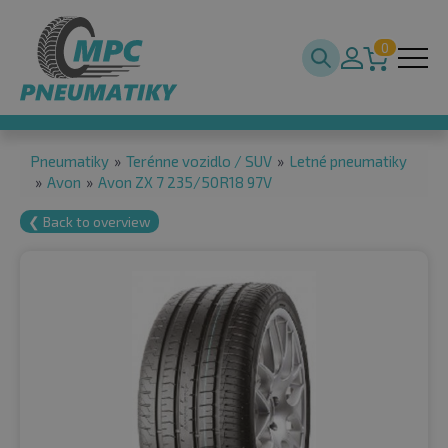
0
Pneumatiky
»
Terénne vozidlo / SUV
»
Letné pneumatiky
»
Avon
»
Avon ZX 7 235/50R18 97V
❮ Back to overview