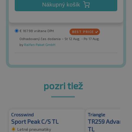
Nákupný košík
€
167.98
vrátane DPH
Odhadovaný čas dodania – St 12 Aug. - Po 17 Aug.
by
Raifen Paket GmbH
pozri tiež
Crosswind
Triangle
Sport Peak C/S TL
TR259 Advantex
TL
Letné pneumatiky