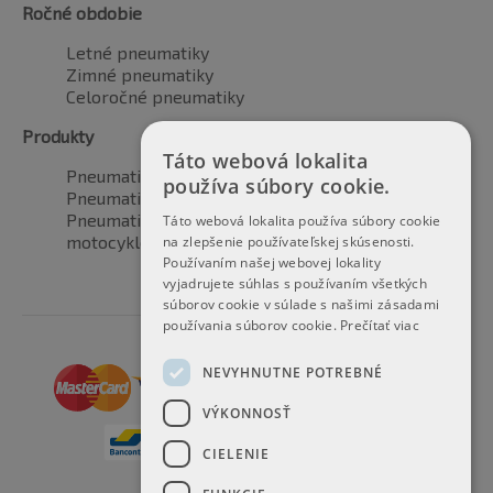
Ročné obdobie
Letné pneumatiky
Zimné pneumatiky
Celoročné pneumatiky
Produkty
Táto webová lokalita
Pneumatiky pre automobily
používa súbory cookie.
Pneumatiky pre SUV / 4x4
Pneumatiky pre dodávku
Táto webová lokalita používa súbory cookie
motocyklové pneumatiky
na zlepšenie používateľskej skúsenosti.
Používaním našej webovej lokality
vyjadrujete súhlas s používaním všetkých
súborov cookie v súlade s našimi zásadami
používania súborov cookie.
Prečítať viac
NEVYHNUTNE POTREBNÉ
VÝKONNOSŤ
CIELENIE