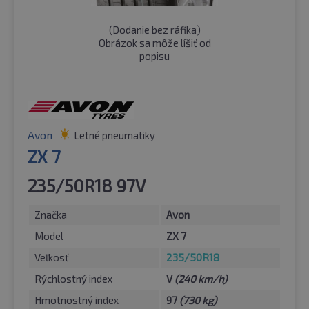
(
Dodanie bez ráfika
)
Obrázok sa môže líšiť od
popisu
Avon
Letné pneumatiky
ZX 7
235/50R18 97V
Značka
Avon
Model
ZX 7
Veľkosť
235/50R18
Rýchlostný index
V
(240 km/h)
Hmotnostný index
97
(730 kg)