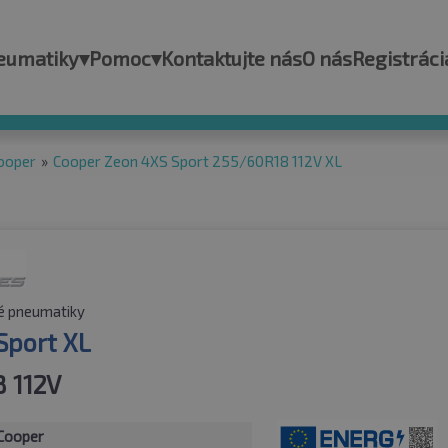
eumatiky
▾
Pomoc
▾
Kontaktujte nás
O nás
Registráci
ooper
»
Cooper Zeon 4XS Sport 255/60R18 112V XL
é pneumatiky
Sport XL
 112V
Cooper