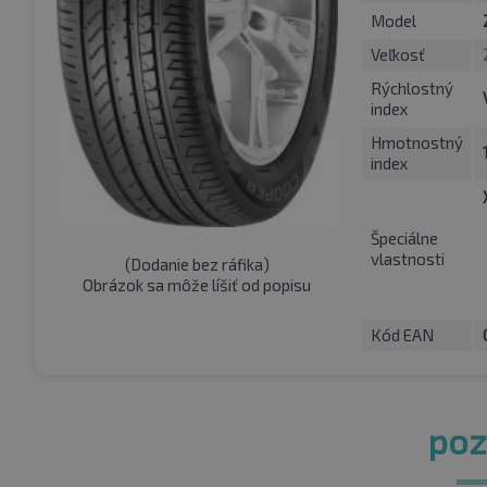
Model
Veľkosť
Rýchlostný
index
Hmotnostný
index
Špeciálne
vlastnosti
(
Dodanie bez ráfika
)
Obrázok sa môže líšiť od popisu
Kód EAN
pozr