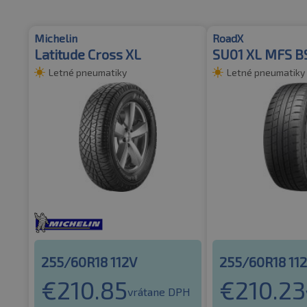
Michelin
RoadX
Latitude Cross XL
SU01 XL MFS 
Letné pneumatiky
Letné pneumatiky
255/60R18 112V
255/60R18 11
€
210.85
€
210.23
vrátane DPH