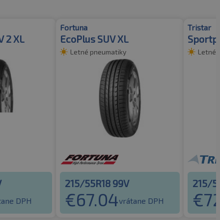
Fortuna
Tristar
V 2 XL
EcoPlus SUV XL
Sportp
Letné pneumatiky
Letné 
V
215/55R18 99V
215/5
€
67.04
€
72
tane DPH
vrátane DPH