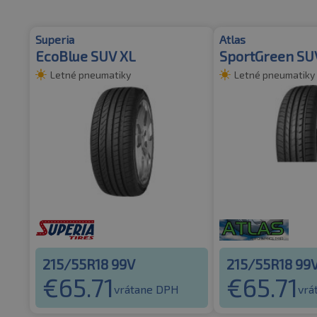
Superia
Atlas
EcoBlue SUV XL
SportGreen SU
Letné pneumatiky
Letné pneumatiky
215/55R18 99V
215/55R18 99
€
65.71
€
65.71
vrátane DPH
vrá