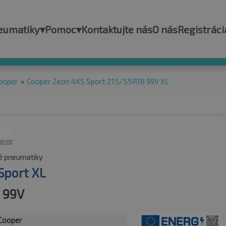
eumatiky
▾
Pomoc
▾
Kontaktujte nás
O nás
Registráci
ooper
»
Cooper Zeon 4XS Sport 215/55R18 99V XL
é pneumatiky
Sport XL
 99V
Cooper