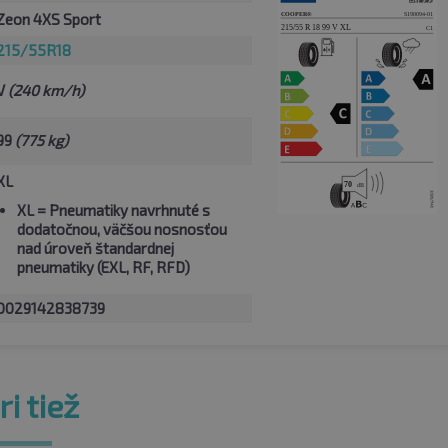
Zeon 4XS Sport
215/55R18
V
(240 km/h)
99
(775 kg)
XL
XL
= Pneumatiky navrhnuté s
dodatočnou, väčšou nosnosťou
nad úroveň štandardnej
pneumatiky (EXL, RF, RFD)
0029142838739
i tiež