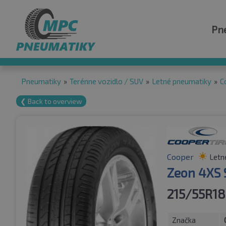
Pn
Pneumatiky
»
Terénne vozidlo / SUV
»
Letné pneumatiky
»
C
❮ Back to overview
Cooper
Letn
Zeon 4XS 
215/55R18
Značka