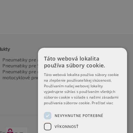
dukty
Táto webová lokalita
Pneumatiky pre automobily
používa súbory cookie.
Pneumatiky pre SUV / 4x4
Pneumatiky pre dodávku
Táto webová lokalita používa súbory cookie
motocyklové pneumatiky
na zlepšenie používateľskej skúsenosti.
Používaním našej webovej lokality
vyjadrujete súhlas s používaním všetkých
súborov cookie v súlade s našimi zásadami
používania súborov cookie.
Prečítať viac
NEVYHNUTNE POTREBNÉ
VÝKONNOSŤ