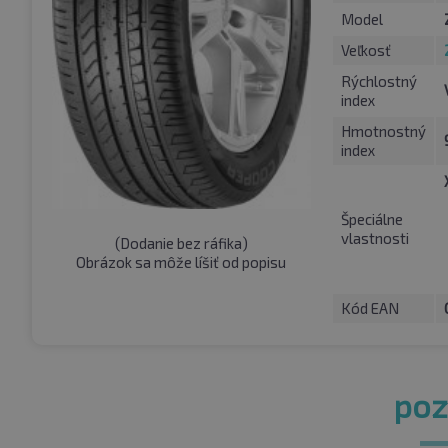
Model
Veľkosť
Rýchlostný
index
Hmotnostný
index
Špeciálne
vlastnosti
(
Dodanie bez ráfika
)
Obrázok sa môže líšiť od popisu
Kód EAN
pozr