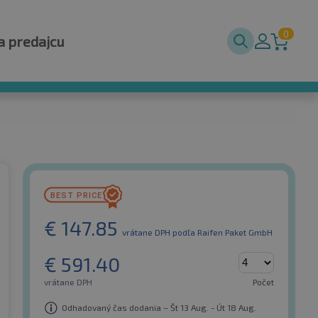
0
a predajcu
€
147.85
vrátane DPH
podľa Raifen Paket GmbH
€
591.40
vrátane DPH
Počet
Odhadovaný čas dodania – Št 13 Aug. - Út 18 Aug.