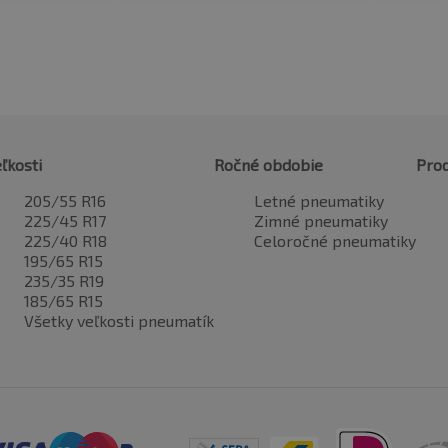
ľkosti
Ročné obdobie
Pro
205/55 R16
Letné pneumatiky
225/45 R17
Zimné pneumatiky
225/40 R18
Celoročné pneumatiky
195/65 R15
235/35 R19
185/65 R15
Všetky veľkosti pneumatík