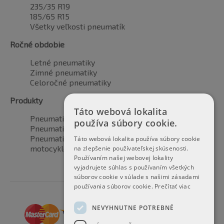
235/35 R19
185/65 R15
Všetky veľkosti pneumatík
Ročné obdobie
Letné pneumatiky
Zimné pneumatiky
Celoročné pneumatiky
Produkty
Táto webová lokalita
Pneumatiky pre automobily
používa súbory cookie.
Pneumatiky pre SUV / 4x4
Pneumatiky pre dodávku
Táto webová lokalita používa súbory cookie
motocyklové pneumatiky
na zlepšenie používateľskej skúsenosti.
Používaním našej webovej lokality
vyjadrujete súhlas s používaním všetkých
súborov cookie v súlade s našimi zásadami
používania súborov cookie.
Prečítať viac
NEVYHNUTNE POTREBNÉ