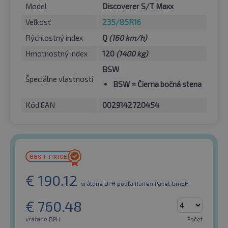
Model
Discoverer S/T Maxx
Veľkosť
235/85R16
Rýchlostný index
Q
(160 km/h)
Hmotnostný index
120
(1400 kg)
BSW
Špeciálne vlastnosti
BSW
= Čierna bočná stena
Kód EAN
0029142720454
€
190.12
vrátane DPH
podľa Raifen Paket GmbH
€
760.48
vrátane DPH
Počet