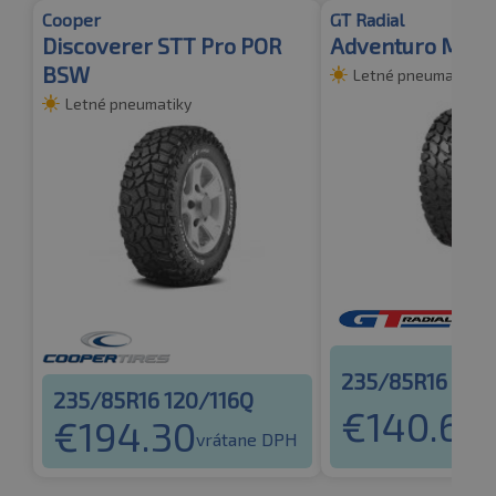
Cooper
GT Radial
Discoverer STT Pro POR
Adventuro M/T
BSW
Letné pneumatiky
Letné pneumatiky
235/85R16 120
235/85R16 120/116Q
€
140.63
€
194.30
v
vrátane DPH