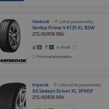
Hankook
Letné pneumatiky
Ventus Prime 4 K135 XL BSW
215/60R16
99V
B
A
69 dB
Porovnať pneumatiky
Imperial
Celoročné pneumatiky
All Season Driver XL 3PMSF
215/60R16
99V