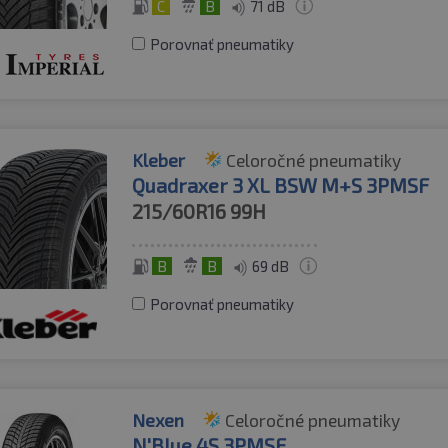
C
B
71 dB
Porovnať pneumatiky
Kleber
Celoročné pneumatiky
Quadraxer 3 XL BSW M+S 3PMSF
215/60R16
99H
B
B
69 dB
Porovnať pneumatiky
Nexen
Celoročné pneumatiky
N'Blue 4S 3PMSF