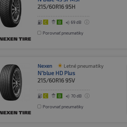
215/60R16
95H
C
B
69 dB
Porovnať pneumatiky
Nexen
Letné pneumatiky
N'blue HD Plus
215/60R16
95V
C
B
70 dB
Porovnať pneumatiky