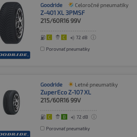
Goodride
Celoročné pneumatiky
Z-401 XL 3PMSF
215/60R16
99V
C
C
72 dB
Porovnať pneumatiky
Goodride
Letné pneumatiky
ZuperEco Z-107 XL
215/60R16
99V
C
B
72 dB
Porovnať pneumatiky