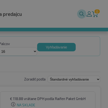
0
a predajcu
Palcov
Vyhľadávanie
Zoradiť podľa
€
118.88
vrátane DPH
podľa Raifen Paket GmbH
NA SKLADE