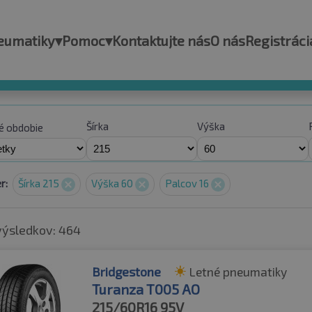
eumatiky
▾
Pomoc
▾
Kontaktujte nás
O nás
Registráci
Šírka
Výška
é obdobie
r:
Šírka 215
Výška 60
Palcov 16
výsledkov: 464
Bridgestone
Letné pneumatiky
Turanza T005 AO
215/60R16
95V