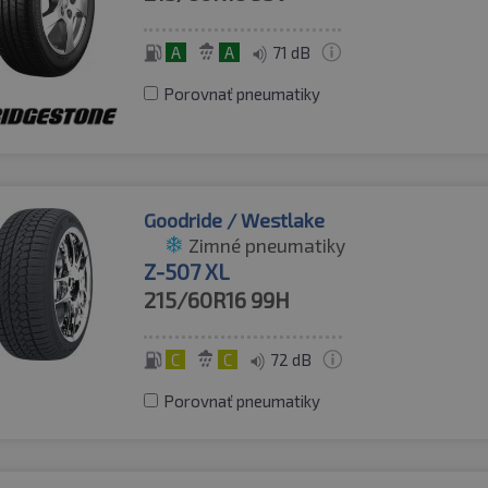
A
A
71 dB
Porovnať pneumatiky
Goodride / Westlake
Zimné pneumatiky
Z-507 XL
215/60R16
99H
C
C
72 dB
Porovnať pneumatiky