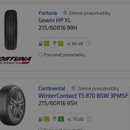
Fortuna
Zimné pneumatiky
Gowin HP XL
215/60R16
99H
C
C
68 dB
Porovnať pneumatiky
Continental
Zimné pneumatiky
WinterContact TS 870 BSW 3PMSF
215/60R16
95H
C
B
70 dB