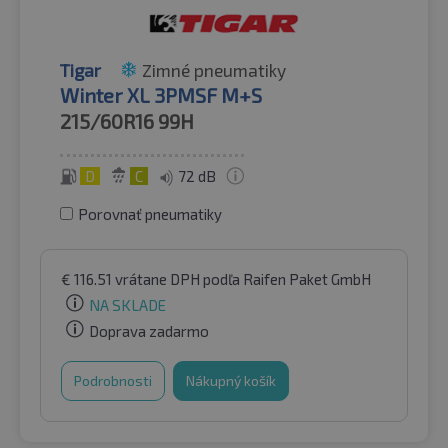
Tigar
Zimné pneumatiky
Winter XL 3PMSF M+S
215/60R16
99H
D
C
72 dB
Porovnať pneumatiky
€
116.51
vrátane DPH
podľa Raifen Paket GmbH
NA SKLADE
Doprava zadarmo
Podrobnosti
Nákupný košík