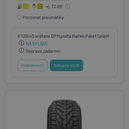
D
C
72 dB
Porovnať pneumatiky
€
128.45
vrátane DPH
podľa Raifen Paket GmbH
NA SKLADE
Doprava zadarmo
Podrobnosti
Nákupný košík