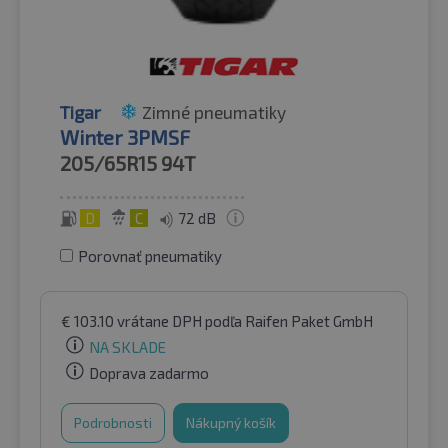
Tigar
Zimné pneumatiky
Winter 3PMSF
205/65R15
94T
D
C
72 dB
Porovnať pneumatiky
€
103.10
vrátane DPH
podľa Raifen Paket GmbH
NA SKLADE
Doprava zadarmo
Podrobnosti
Nákupný košík