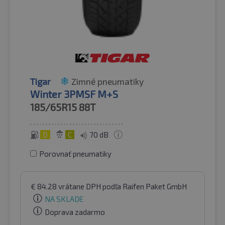
Tigar
Zimné pneumatiky
Winter 3PMSF M+S
185/65R15
88T
D
C
70 dB
Porovnať pneumatiky
€
84.28
vrátane DPH
podľa Raifen Paket GmbH
NA SKLADE
Doprava zadarmo