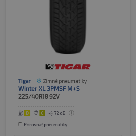
Tigar
Zimné pneumatiky
Winter XL 3PMSF M+S
225/40R18
92V
D
C
72 dB
Porovnať pneumatiky