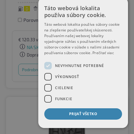
Táto webová lokalita
D
C
72 dB
používa súbory cookie.
Porovnať pneumatiky
Táto webová lokalita používa súbory cookie
na zlepšenie používateľskej skúsenosti.
Používaním našej webovej lokality
€
120.33
vrátane DPH
podľa Raifen Paket GmbH
vyjadrujete súhlas s používaním všetkých
NA SKLADE
súborov cookie v súlade s našimi zásadami
používania súborov cookie.
Prečítať viac
Doprava zadarmo
NEVYHNUTNE POTREBNÉ
Podrobnosti
Nákupný košík
VÝKONNOSŤ
CIELENIE
FUNKCIE
PRIJAŤ VŠETKO