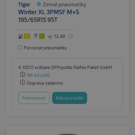
Tigar
Zimné pneumatiky
Winter XL 3PMSF M+S
195/65R15
95T
D
C
72 dB
Porovnať pneumatiky
€
100.11
vrátane DPH
podľa Raifen Paket GmbH
NA SKLADE
Doprava zadarmo
Podrobnosti
Nákupný košík