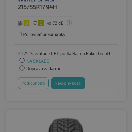
215/55R17
94H
D
C
72 dB
Porovnať pneumatiky
€
129.14
vrátane DPH
podľa Raifen Paket GmbH
NA SKLADE
Doprava zadarmo
Podrobnosti
Nákupný košík