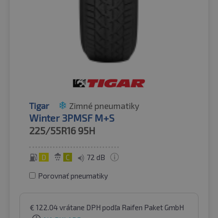
Tigar
Zimné pneumatiky
Winter 3PMSF M+S
225/55R16
95H
D
C
72 dB
Porovnať pneumatiky
€
122.04
vrátane DPH
podľa Raifen Paket GmbH