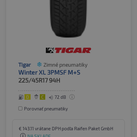
Tigar
Zimné pneumatiky
Winter XL 3PMSF M+S
225/45R17
94H
D
C
72 dB
Porovnať pneumatiky
€
143.11
vrátane DPH
podľa Raifen Paket GmbH
NA SKLADE