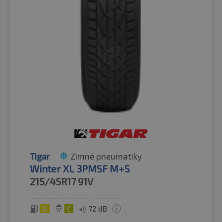
Tigar
Zimné pneumatiky
Winter XL 3PMSF M+S
215/45R17
91V
D
C
72 dB