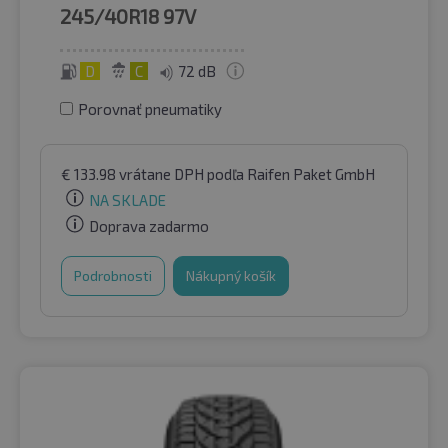
245/40R18
97V
D
C
72 dB
Porovnať pneumatiky
€
133.98
vrátane DPH
podľa Raifen Paket GmbH
NA SKLADE
Doprava zadarmo
Podrobnosti
Nákupný košík