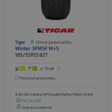
Tigar
Zimné pneumatiky
Winter 3PMSF M+S
185/55R15
82T
D
C
70 dB
Porovnať pneumatiky
€
84.28
vrátane DPH
podľa Raifen Paket GmbH
NA SKLADE
Doprava zadarmo