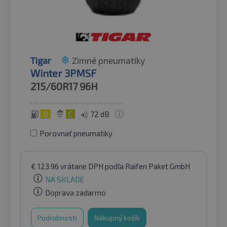
Tigar
Zimné pneumatiky
Winter 3PMSF
215/60R17
96H
D
C
72 dB
Porovnať pneumatiky
€
123.96
vrátane DPH
podľa Raifen Paket GmbH
NA SKLADE
Doprava zadarmo
Podrobnosti
Nákupný košík