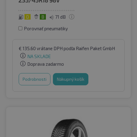
D
B
71 dB
Porovnať pneumatiky
€
135.60
vrátane DPH
podľa Raifen Paket GmbH
NA SKLADE
Doprava zadarmo
Podrobnosti
Nákupný košík