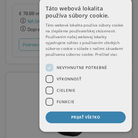
Táto webová lokalita
€
78.88
vrátane DPH
podľa Raifen Paket GmbH
používa súbory cookie.
NA SKLADE
Táto webová lokalita používa súbory cookie
Doprava zadarmo
na zlepšenie používateľskej skúsenosti.
Používaním našej webovej lokality
vyjadrujete súhlas s používaním všetkých
Podrobnosti
Nákupný košík
súborov cookie v súlade s našimi zásadami
používania súborov cookie.
Prečítať viac
NEVYHNUTNE POTREBNÉ
VÝKONNOSŤ
CIELENIE
FUNKCIE
PRIJAŤ VŠETKO