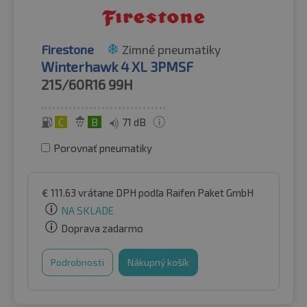
Firestone
Zimné pneumatiky
Winterhawk 4 XL 3PMSF
215/60R16
99H
C
B
71 dB
Porovnať pneumatiky
€
111.63
vrátane DPH
podľa Raifen Paket GmbH
NA SKLADE
Doprava zadarmo
Podrobnosti
Nákupný košík