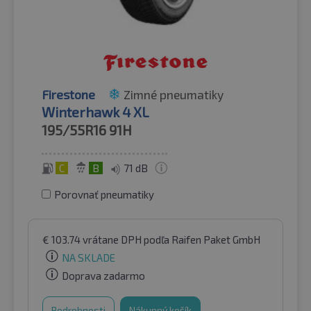
Firestone
Zimné pneumatiky
Winterhawk 4 XL
195/55R16
91H
C
B
71 dB
Porovnať pneumatiky
€
103.74
vrátane DPH
podľa Raifen Paket GmbH
NA SKLADE
Doprava zadarmo
Podrobnosti
Nákupný košík