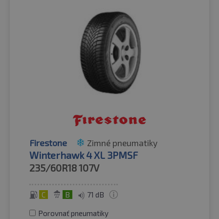
Firestone
Zimné pneumatiky
Winterhawk 4 XL 3PMSF
235/60R18
107V
C
B
71 dB
Porovnať pneumatiky