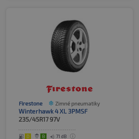
Firestone
Zimné pneumatiky
Winterhawk 4 XL 3PMSF
235/45R17
97V
D
B
71 dB