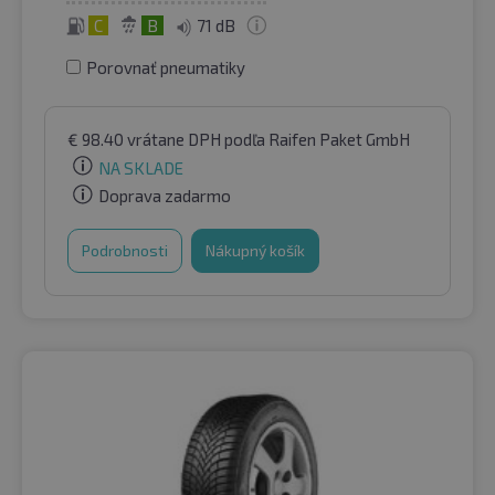
C
B
71 dB
Porovnať pneumatiky
€
98.40
vrátane DPH
podľa Raifen Paket GmbH
NA SKLADE
Doprava zadarmo
Podrobnosti
Nákupný košík