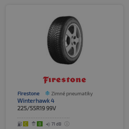
Firestone
Zimné pneumatiky
Winterhawk 4
225/55R19
99V
C
B
71 dB