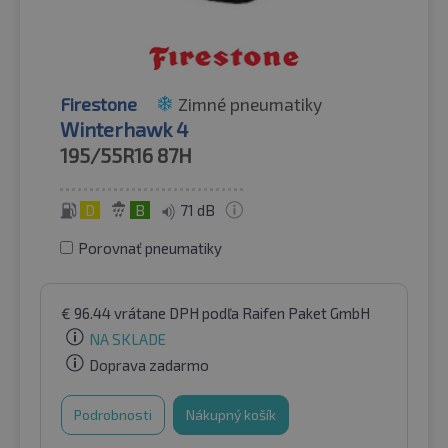
Firestone
Zimné pneumatiky
Winterhawk 4
195/55R16
87H
D
B
71 dB
Porovnať pneumatiky
€
96.44
vrátane DPH
podľa Raifen Paket GmbH
NA SKLADE
Doprava zadarmo
Podrobnosti
Nákupný košík