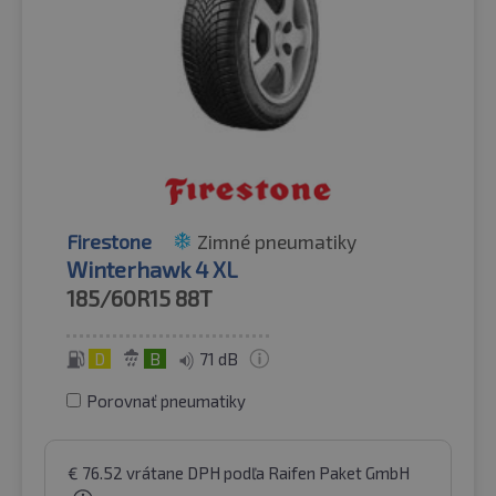
Firestone
Zimné pneumatiky
Winterhawk 4 XL
185/60R15
88T
D
B
71 dB
Porovnať pneumatiky
€
76.52
vrátane DPH
podľa Raifen Paket GmbH