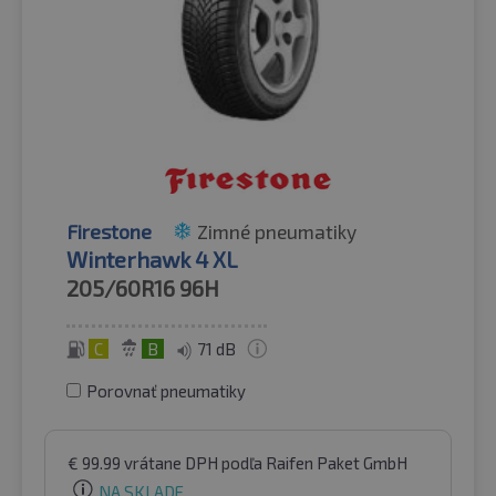
Firestone
Zimné pneumatiky
Winterhawk 4 XL
205/60R16
96H
C
B
71 dB
Porovnať pneumatiky
€
99.99
vrátane DPH
podľa Raifen Paket GmbH
NA SKLADE