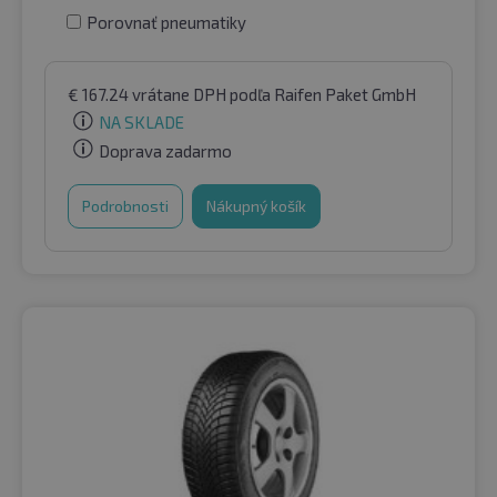
Porovnať pneumatiky
€
167.24
vrátane DPH
podľa Raifen Paket GmbH
NA SKLADE
Doprava zadarmo
Podrobnosti
Nákupný košík