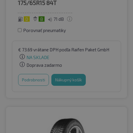
175/65R15
84T
D
B
71 dB
Porovnať pneumatiky
€
73.69
vrátane DPH
podľa Raifen Paket GmbH
NA SKLADE
Doprava zadarmo
Podrobnosti
Nákupný košík