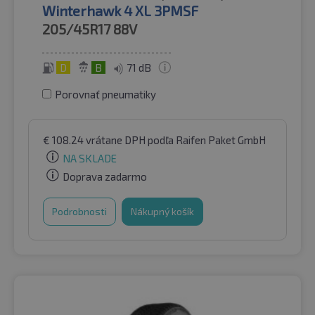
Winterhawk 4 XL 3PMSF
205/45R17
88V
D
B
71 dB
Porovnať pneumatiky
€
108.24
vrátane DPH
podľa Raifen Paket GmbH
NA SKLADE
Doprava zadarmo
Podrobnosti
Nákupný košík