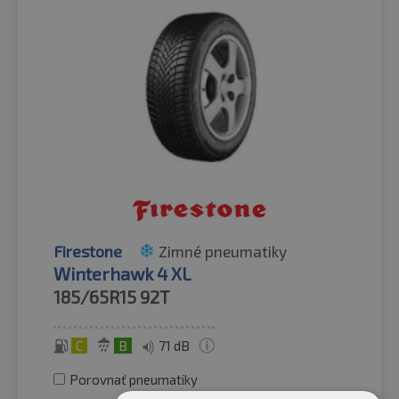
Firestone
Zimné pneumatiky
Winterhawk 4 XL
185/65R15
92T
C
B
71 dB
Porovnať pneumatiky