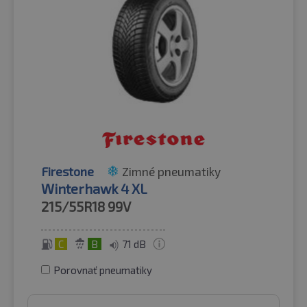
Firestone
Zimné pneumatiky
Winterhawk 4 XL
215/55R18
99V
C
B
71 dB
Porovnať pneumatiky