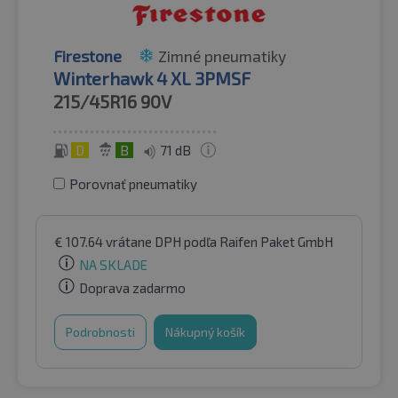
Firestone
Zimné pneumatiky
Winterhawk 4 XL 3PMSF
215/45R16
90V
D
B
71 dB
Porovnať pneumatiky
€
107.64
vrátane DPH
podľa Raifen Paket GmbH
NA SKLADE
Doprava zadarmo
Podrobnosti
Nákupný košík