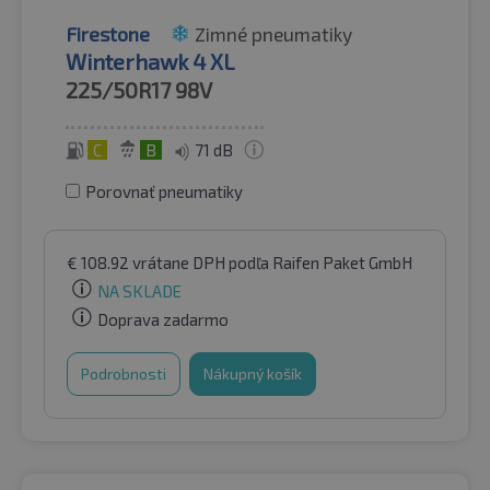
Firestone
Zimné pneumatiky
Winterhawk 4 XL
225/50R17
98V
C
B
71 dB
Porovnať pneumatiky
€
108.92
vrátane DPH
podľa Raifen Paket GmbH
NA SKLADE
Doprava zadarmo
Podrobnosti
Nákupný košík