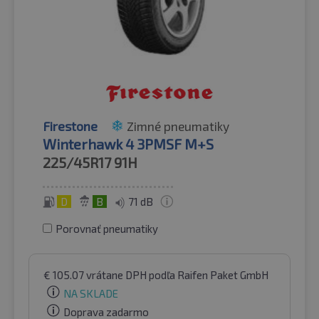
Firestone
Zimné pneumatiky
Winterhawk 4 3PMSF M+S
225/45R17
91H
D
B
71 dB
Porovnať pneumatiky
€
105.07
vrátane DPH
podľa Raifen Paket GmbH
NA SKLADE
Doprava zadarmo