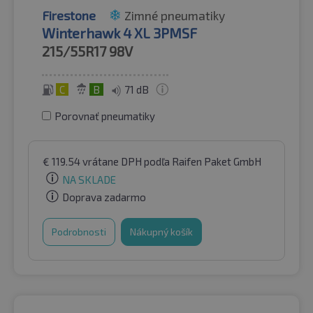
Firestone
Zimné pneumatiky
Winterhawk 4 XL 3PMSF
215/55R17
98V
C
B
71 dB
Porovnať pneumatiky
€
119.54
vrátane DPH
podľa Raifen Paket GmbH
NA SKLADE
Doprava zadarmo
Podrobnosti
Nákupný košík