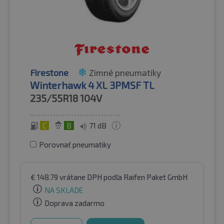
Firestone
Zimné pneumatiky
Winterhawk 4 XL 3PMSF TL
235/55R18
104V
C
B
71 dB
Porovnať pneumatiky
€
148.79
vrátane DPH
podľa Raifen Paket GmbH
NA SKLADE
Doprava zadarmo