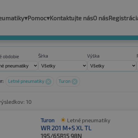
eumatiky
▾
Pomoc
▾
Kontaktujte nás
O nás
Registráci
Šírka
Výška
é obdobie
r:
Letné pneumatiky
Turon
výsledkov: 10
Turon
Letné pneumatiky
WR 201 M+S XL TL
195/65R15
98N