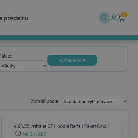
0
a predajcu
Palcov
Vyhľadávanie
Zoradiť podľa
€
64.55
vrátane DPH
podľa Raifen Paket GmbH
NA SKLADE