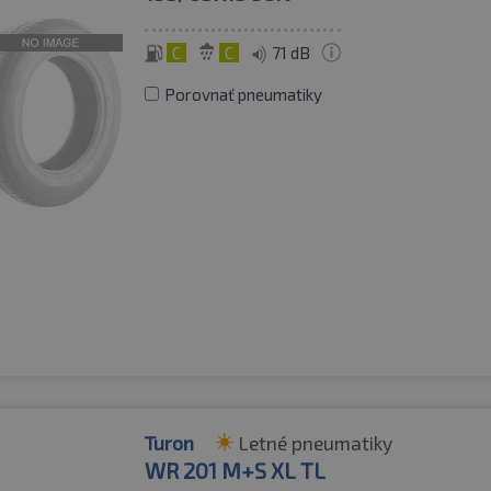
C
C
71 dB
Porovnať pneumatiky
Turon
Letné pneumatiky
WR 201 M+S XL TL