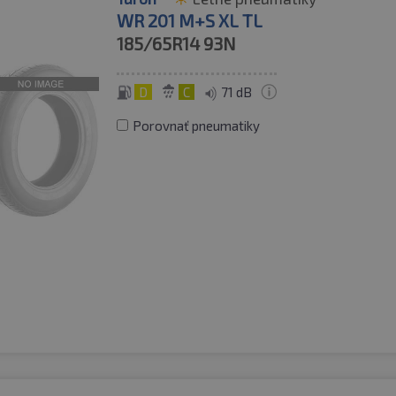
WR 201 M+S XL TL
185/65R14
93N
D
C
71 dB
Porovnať pneumatiky