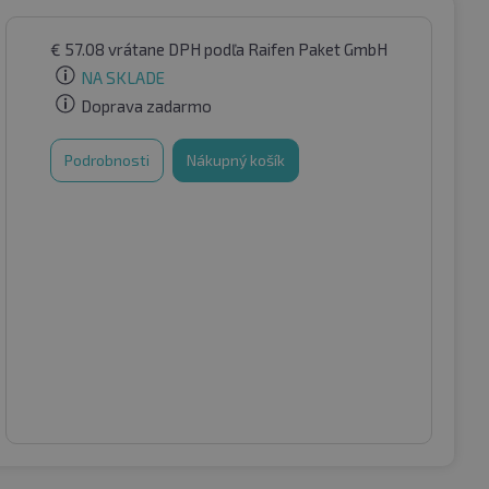
€
57.08
vrátane DPH
podľa Raifen Paket GmbH
NA SKLADE
Doprava zadarmo
Podrobnosti
Nákupný košík