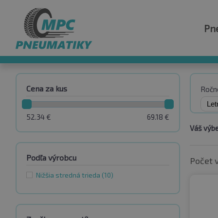
Pn
Cena za kus
Ročn
52.34
€
69.18
€
Váš výbe
Podľa výrobcu
Počet 
Nižšia stredná trieda
(10)