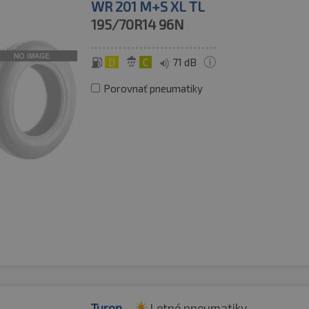
WR 201 M+S XL TL
195/70R14
96N
D
C
71 dB
Porovnať pneumatiky
Turon
Letné pneumatiky