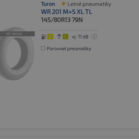
Turon
Letné pneumatiky
WR 201 M+S XL TL
145/80R13
79N
D
C
71 dB
Porovnať pneumatiky