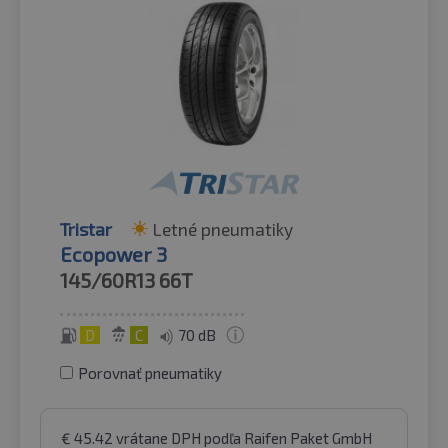
Tristar
Letné pneumatiky
Ecopower 3
145/60R13
66T
D
C
70 dB
Porovnať pneumatiky
€
45.42
vrátane DPH
podľa Raifen Paket GmbH