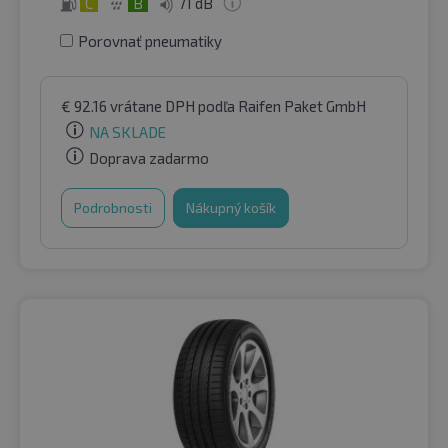
C
B
71 dB
Porovnať pneumatiky
€
92.16
vrátane DPH
podľa Raifen Paket GmbH
NA SKLADE
Doprava zadarmo
Podrobnosti
Nákupný košík