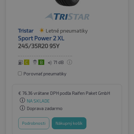
Tristar
Letné pneumatiky
Sport Power 2 XL
245/35R20
95Y
C
B
71 dB
Porovnať pneumatiky
€
76.36
vrátane DPH
podľa Raifen Paket GmbH
NA SKLADE
Doprava zadarmo
Podrobnosti
Nákupný košík