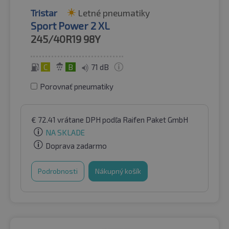
Tristar
Letné pneumatiky
Sport Power 2 XL
245/40R19
98Y
C
B
71 dB
Porovnať pneumatiky
€
72.41
vrátane DPH
podľa Raifen Paket GmbH
NA SKLADE
Doprava zadarmo
Podrobnosti
Nákupný košík