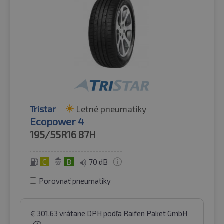
Tristar
Letné pneumatiky
Ecopower 4
195/55R16
87H
C
B
70 dB
Porovnať pneumatiky
€
301.63
vrátane DPH
podľa Raifen Paket GmbH