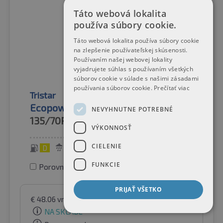
Táto webová lokalita
používa súbory cookie.
Táto webová lokalita používa súbory cookie
na zlepšenie používateľskej skúsenosti.
Používaním našej webovej lokality
vyjadrujete súhlas s používaním všetkých
súborov cookie v súlade s našimi zásadami
používania súborov cookie.
Prečítať viac
Tristar
Letné pneumatiky
Ecopower 3
NEVYHNUTNE POTREBNÉ
135/70R15
70T
VÝKONNOSŤ
CIELENIE
D
C
70 dB
FUNKCIE
Porovnať pneumatiky
PRIJAŤ VŠETKO
€
48.06
vrátane DPH
podľa Raifen Paket GmbH
NA SKLADE