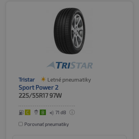
Tristar
Letné pneumatiky
Sport Power 2
225/55R17
97W
C
B
71 dB
Porovnať pneumatiky