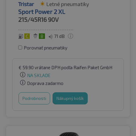
Tristar
Letné pneumatiky
Sport Power 2 XL
215/45R16
90V
C
B
71 dB
Porovnať pneumatiky
€
59.90
vrátane DPH
podľa Raifen Paket GmbH
NA SKLADE
Doprava zadarmo
Podrobnosti
Nákupný košík