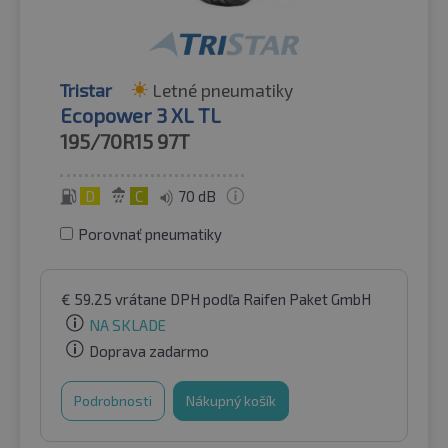
Tristar
Letné pneumatiky
Ecopower 3 XL TL
195/70R15
97T
D
C
70 dB
Porovnať pneumatiky
€
59.25
vrátane DPH
podľa Raifen Paket GmbH
NA SKLADE
Doprava zadarmo
Podrobnosti
Nákupný košík