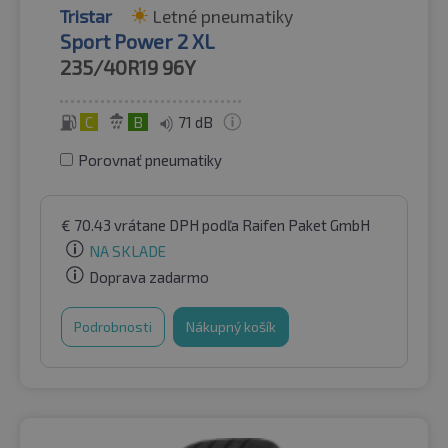
Tristar
Letné pneumatiky
Sport Power 2 XL
235/40R19
96Y
C
B
71 dB
Porovnať pneumatiky
€
70.43
vrátane DPH
podľa Raifen Paket GmbH
NA SKLADE
Doprava zadarmo
Podrobnosti
Nákupný košík