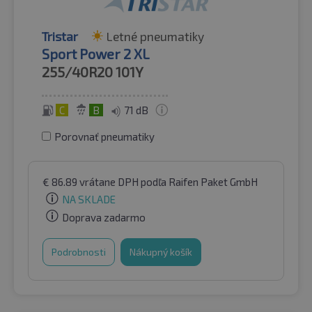
Tristar
Letné pneumatiky
Sport Power 2 XL
255/40R20
101Y
C
B
71 dB
Porovnať pneumatiky
€
86.89
vrátane DPH
podľa Raifen Paket GmbH
NA SKLADE
Doprava zadarmo
Podrobnosti
Nákupný košík