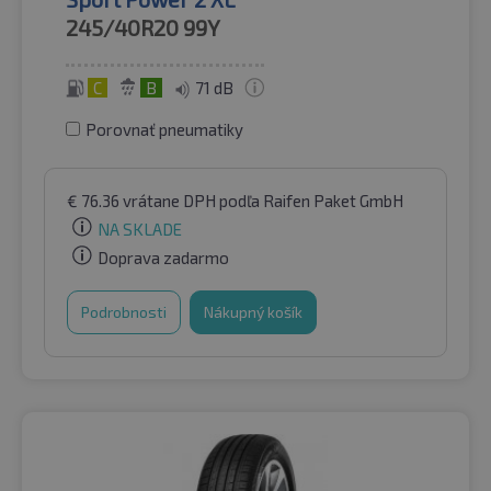
245/40R20
99Y
C
B
71 dB
Porovnať pneumatiky
€
76.36
vrátane DPH
podľa Raifen Paket GmbH
NA SKLADE
Doprava zadarmo
Podrobnosti
Nákupný košík