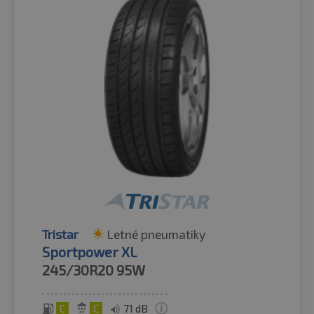
Tristar
Letné pneumatiky
Sportpower XL
245/30R20
95W
C
C
71 dB