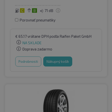
C
B
71 dB
Porovnať pneumatiky
€
65.17
vrátane DPH
podľa Raifen Paket GmbH
NA SKLADE
Doprava zadarmo
Podrobnosti
Nákupný košík