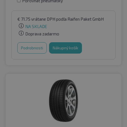
Porovnať pneumatiky
€
71.75
vrátane DPH
podľa Raifen Paket GmbH
NA SKLADE
Doprava zadarmo
Podrobnosti
Nákupný košík