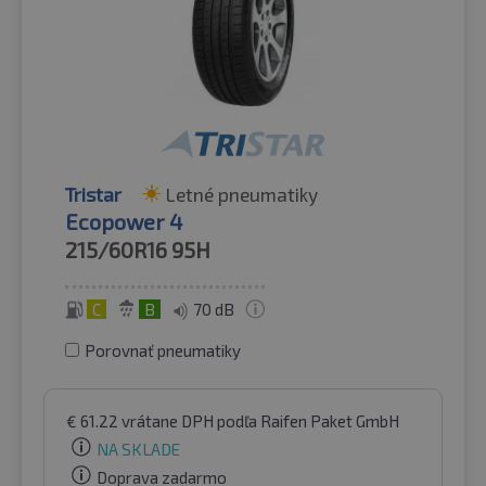
Tristar
Letné pneumatiky
Ecopower 4
215/60R16
95H
C
B
70 dB
Porovnať pneumatiky
€
61.22
vrátane DPH
podľa Raifen Paket GmbH
NA SKLADE
Doprava zadarmo