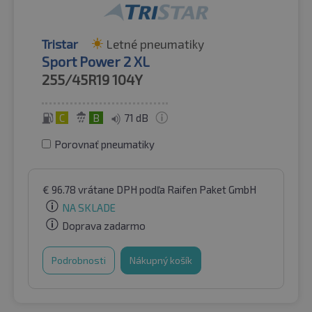
Tristar
Letné pneumatiky
Sport Power 2 XL
255/45R19
104Y
C
B
71 dB
Porovnať pneumatiky
€
96.78
vrátane DPH
podľa Raifen Paket GmbH
NA SKLADE
Doprava zadarmo
Podrobnosti
Nákupný košík