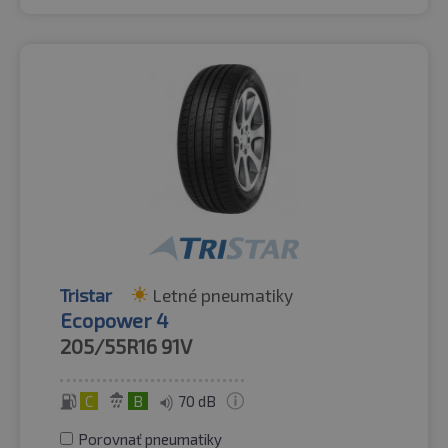
Tristar
Letné pneumatiky
Ecopower 4
205/55R16
91V
C
B
70 dB
Porovnať pneumatiky