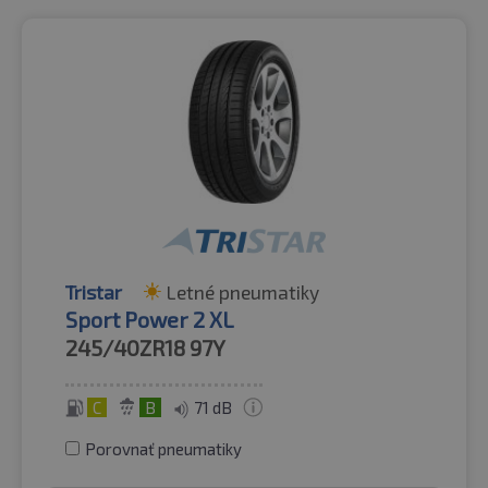
Tristar
Letné pneumatiky
Sport Power 2 XL
245/40ZR18
97Y
C
B
71 dB
Porovnať pneumatiky