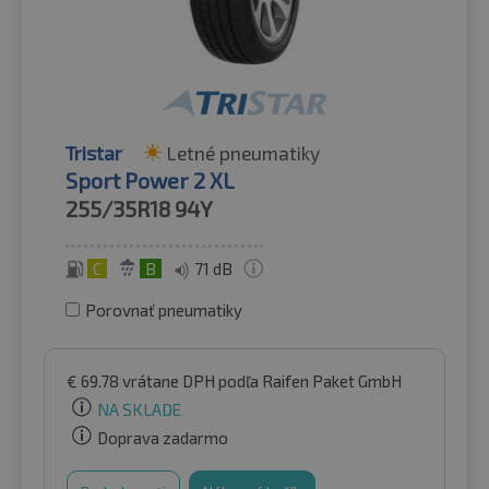
Tristar
Letné pneumatiky
Sport Power 2 XL
255/35R18
94Y
C
B
71 dB
Porovnať pneumatiky
€
69.78
vrátane DPH
podľa Raifen Paket GmbH
NA SKLADE
Doprava zadarmo