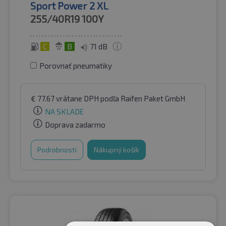
Sport Power 2 XL
255/40R19
100Y
C
B
71 dB
Porovnať pneumatiky
€
77.67
vrátane DPH
podľa Raifen Paket GmbH
NA SKLADE
Doprava zadarmo
Podrobnosti
Nákupný košík