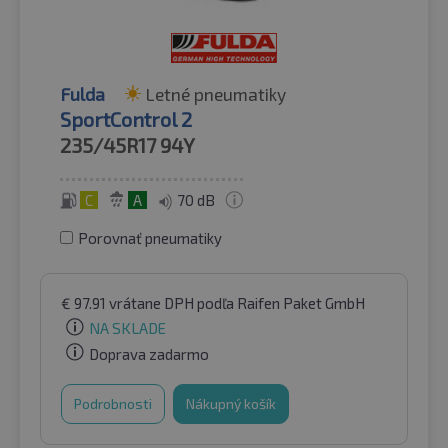
Fulda
Letné pneumatiky
SportControl 2
235/45R17
94Y
C
A
70 dB
Porovnať pneumatiky
€
97.91
vrátane DPH
podľa Raifen Paket GmbH
NA SKLADE
Doprava zadarmo
Podrobnosti
Nákupný košík