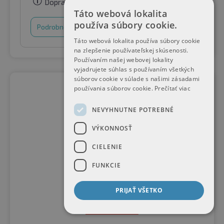
Doprava zadarmo
Táto webová lokalita
používa súbory cookie.
Podrobnosti
Nákupný košík
Táto webová lokalita používa súbory cookie
na zlepšenie používateľskej skúsenosti.
Používaním našej webovej lokality
vyjadrujete súhlas s používaním všetkých
súborov cookie v súlade s našimi zásadami
používania súborov cookie.
Prečítať viac
NEVYHNUTNE POTREBNÉ
VÝKONNOSŤ
CIELENIE
FUNKCIE
PRIJAŤ VŠETKO