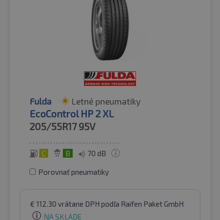
Fulda
Letné pneumatiky
EcoControl HP 2 XL
205/55R17
95V
C
B
70 dB
Porovnať pneumatiky
€
112.30
vrátane DPH
podľa Raifen Paket GmbH
NA SKLADE