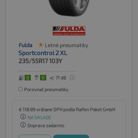
Fulda
Letné pneumatiky
Sportcontrol 2 XL
235/55R17
103Y
B
B
71 dB
Porovnať pneumatiky
€
118.89
vrátane DPH
podľa Raifen Paket GmbH
NA SKLADE
Doprava zadarmo