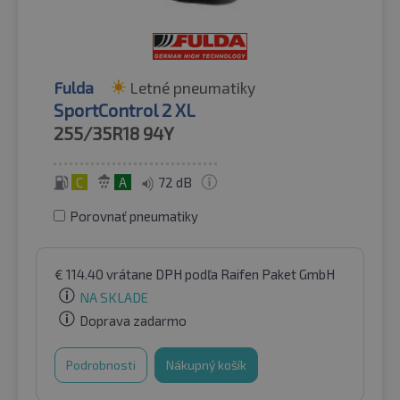
Fulda
Letné pneumatiky
SportControl 2 XL
255/35R18
94Y
C
A
72 dB
Porovnať pneumatiky
€
114.40
vrátane DPH
podľa Raifen Paket GmbH
NA SKLADE
Doprava zadarmo
Podrobnosti
Nákupný košík