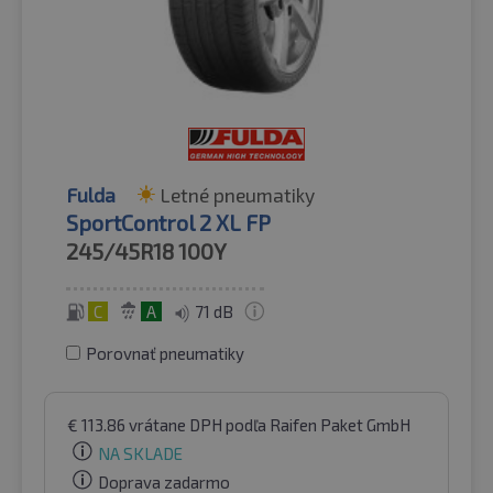
Fulda
Letné pneumatiky
SportControl 2 XL FP
245/45R18
100Y
C
A
71 dB
Porovnať pneumatiky
€
113.86
vrátane DPH
podľa Raifen Paket GmbH
NA SKLADE
Doprava zadarmo