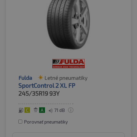
Fulda
Letné pneumatiky
SportControl 2 XL FP
245/35R19
93Y
C
A
71 dB
Porovnať pneumatiky