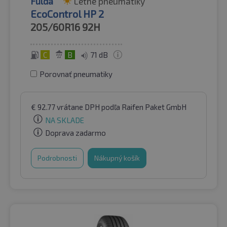
Fulda
Letné pneumatiky
EcoControl HP 2
205/60R16
92H
C
B
71 dB
Porovnať pneumatiky
€
92.77
vrátane DPH
podľa Raifen Paket GmbH
NA SKLADE
Doprava zadarmo
Podrobnosti
Nákupný košík