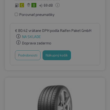
C
B
69 dB
Porovnať pneumatiky
€
80.42
vrátane DPH
podľa Raifen Paket GmbH
NA SKLADE
Doprava zadarmo
Podrobnosti
Nákupný košík