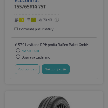
EcoControl
155/65R14
75T
D
C
70 dB
Porovnať pneumatiky
€
57.01
vrátane DPH
podľa Raifen Paket GmbH
NA SKLADE
Doprava zadarmo
Podrobnosti
Nákupný košík