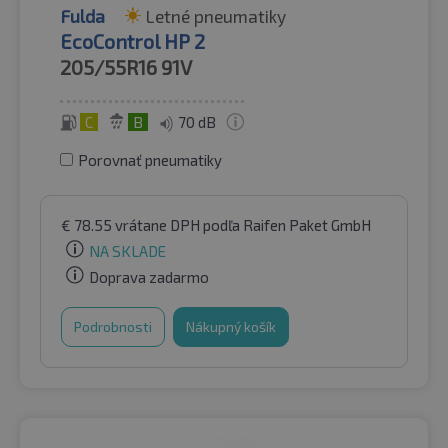
Fulda
Letné pneumatiky
EcoControl HP 2
205/55R16
91V
C
B
70 dB
Porovnať pneumatiky
€
78.55
vrátane DPH
podľa Raifen Paket GmbH
NA SKLADE
Doprava zadarmo
Podrobnosti
Nákupný košík