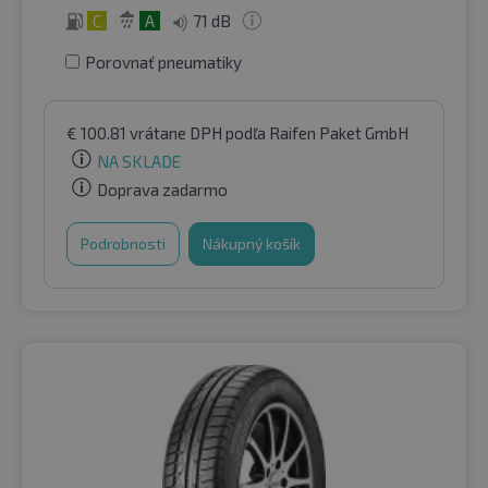
C
A
71 dB
Porovnať pneumatiky
€
100.81
vrátane DPH
podľa Raifen Paket GmbH
NA SKLADE
Doprava zadarmo
Podrobnosti
Nákupný košík