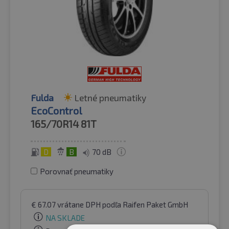
Fulda
Letné pneumatiky
EcoControl
165/70R14
81T
D
B
70 dB
Porovnať pneumatiky
€
67.07
vrátane DPH
podľa Raifen Paket GmbH
NA SKLADE