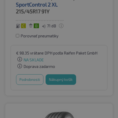
SportControl 2 XL
215/45R17
91Y
C
B
71 dB
Porovnať pneumatiky
€
98.35
vrátane DPH
podľa Raifen Paket GmbH
NA SKLADE
Doprava zadarmo
Podrobnosti
Nákupný košík