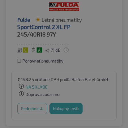
Fulda
Letné pneumatiky
SportControl 2 XL FP
245/40R18
97Y
C
A
71 dB
Porovnať pneumatiky
€
148.25
vrátane DPH
podľa Raifen Paket GmbH
NA SKLADE
Doprava zadarmo
Podrobnosti
Nákupný košík