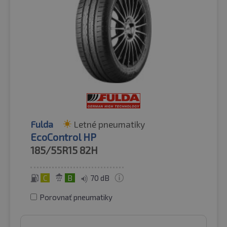
Fulda
Letné pneumatiky
EcoControl HP
185/55R15
82H
C
B
70 dB
Porovnať pneumatiky