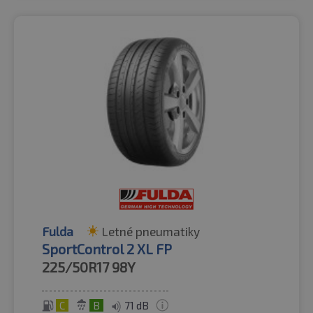
Fulda
Letné pneumatiky
SportControl 2 XL FP
225/50R17
98Y
C
B
71 dB