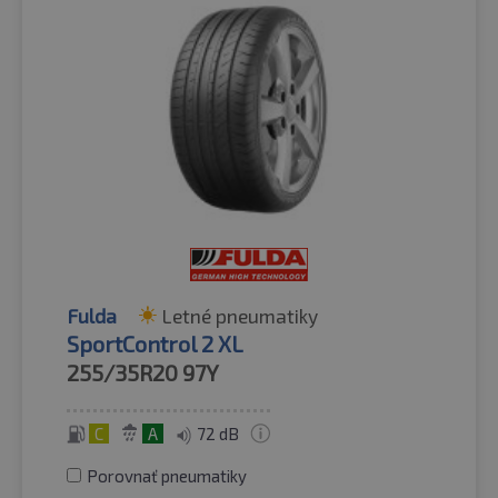
Fulda
Letné pneumatiky
SportControl 2 XL
255/35R20
97Y
C
A
72 dB
Porovnať pneumatiky