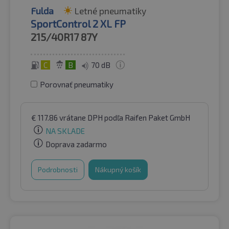
Fulda
Letné pneumatiky
SportControl 2 XL FP
215/40R17
87Y
C
B
70 dB
Porovnať pneumatiky
€
117.86
vrátane DPH
podľa Raifen Paket GmbH
NA SKLADE
Doprava zadarmo
Podrobnosti
Nákupný košík