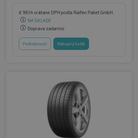
€
99.14
vrátane DPH
podľa Raifen Paket GmbH
NA SKLADE
Doprava zadarmo
Podrobnosti
Nákupný košík