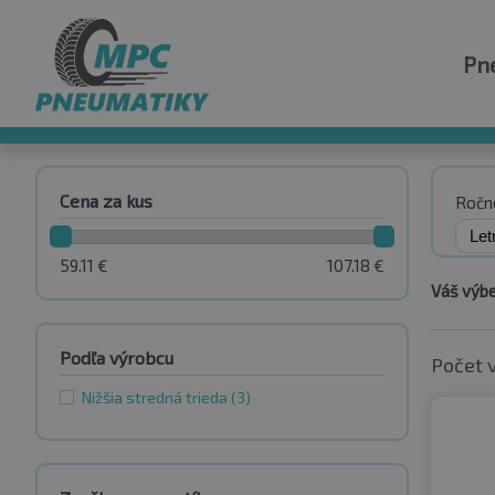
Pn
Cena za kus
Ročn
59.11
€
107.18
€
Váš výbe
Podľa výrobcu
Počet 
Nižšia stredná trieda
(3)