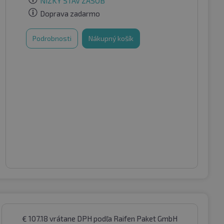
NÍZKY STAV ZÁSOB
Doprava zadarmo
Podrobnosti
Nákupný košík
€
107.18
vrátane DPH
podľa Raifen Paket GmbH