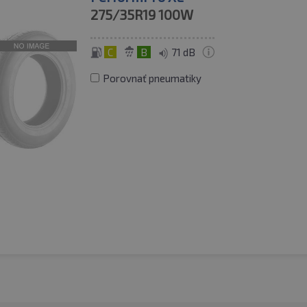
275/35R19
100W
C
B
71 dB
Porovnať pneumatiky