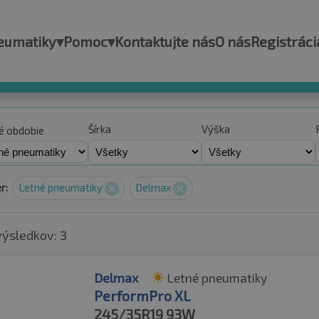
eumatiky
▾
Pomoc
▾
Kontaktujte nás
O nás
Registráci
Šírka
Výška
é obdobie
r:
Letné pneumatiky
Delmax
výsledkov: 3
Delmax
Letné pneumatiky
PerformPro XL
245/35R19
93W