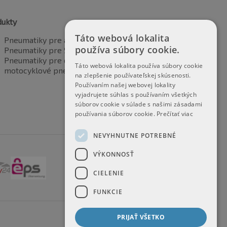
dukty
Táto webová lokalita
Pneumatiky pre automobily
používa súbory cookie.
Pneumatiky pre SUV / 4x4
Pneumatiky pre dodávku
Táto webová lokalita používa súbory cookie
motocyklové pneumatiky
na zlepšenie používateľskej skúsenosti.
Používaním našej webovej lokality
vyjadrujete súhlas s používaním všetkých
súborov cookie v súlade s našimi zásadami
používania súborov cookie.
Prečítať viac
NEVYHNUTNE POTREBNÉ
VÝKONNOSŤ
CIELENIE
FUNKCIE
PRIJAŤ VŠETKO