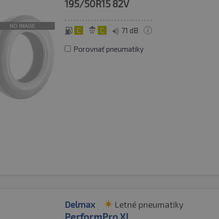
195/50R15
82V
C
C
71 dB
Porovnať pneumatiky
Delmax
Letné pneumatiky
PerformPro XL