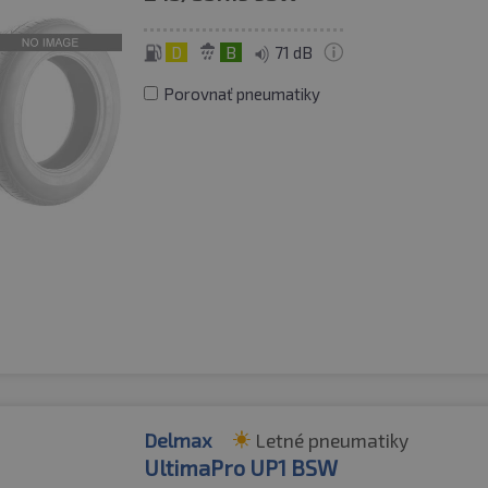
D
B
71 dB
Porovnať pneumatiky
Delmax
Letné pneumatiky
UltimaPro UP1 BSW