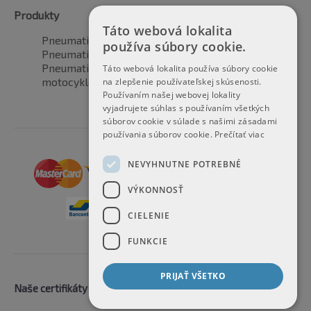
Produkty
Táto webová lokalita
Pneumatiky pre automobily
používa súbory cookie.
Pneumatiky pre SUV / 4x4
Pneumatiky pre dodávku
Táto webová lokalita používa súbory cookie
motocyklové pneumatiky
na zlepšenie používateľskej skúsenosti.
Používaním našej webovej lokality
vyjadrujete súhlas s používaním všetkých
súborov cookie v súlade s našimi zásadami
používania súborov cookie.
Prečítať viac
NEVYHNUTNE POTREBNÉ
VÝKONNOSŤ
CIELENIE
FUNKCIE
PRIJAŤ VŠETKO
Naše certifikáty