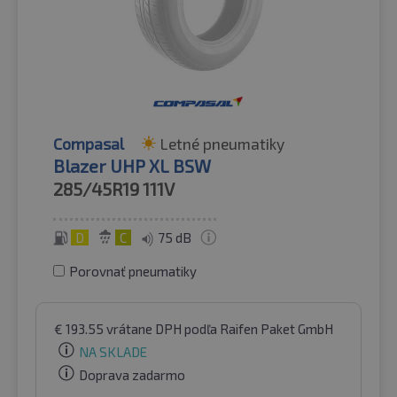
Compasal
Letné pneumatiky
Blazer UHP XL BSW
285/45R19
111V
D
C
75 dB
Porovnať pneumatiky
€
193.55
vrátane DPH
podľa Raifen Paket GmbH
NA SKLADE
Doprava zadarmo