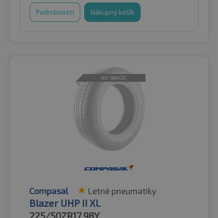
Podrobnosti
Nákupný košík
Compasal
Letné pneumatiky
Blazer UHP II XL
225/50ZR17
98Y