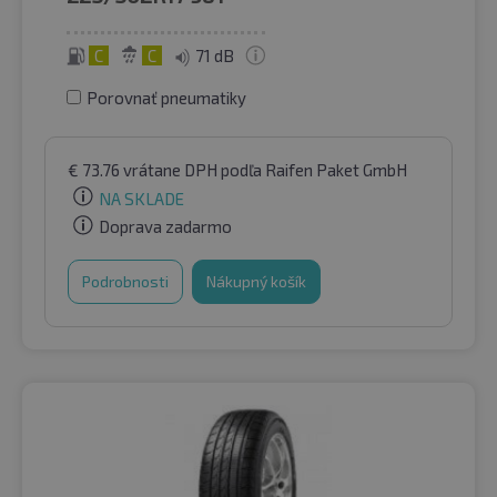
C
C
71 dB
Porovnať pneumatiky
€
73.76
vrátane DPH
podľa Raifen Paket GmbH
NA SKLADE
Doprava zadarmo
Podrobnosti
Nákupný košík