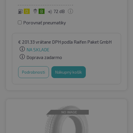
D
B
72 dB
Porovnať pneumatiky
€
201.33
vrátane DPH
podľa Raifen Paket GmbH
NA SKLADE
Doprava zadarmo
Podrobnosti
Nákupný košík