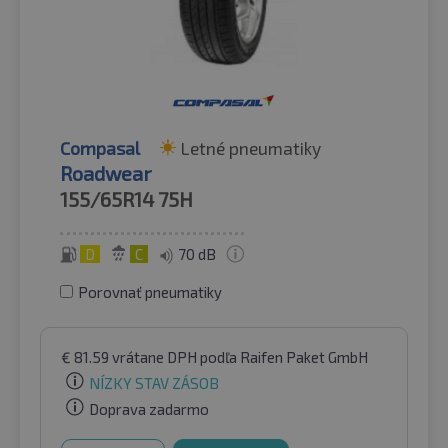
Compasal
Letné pneumatiky
Roadwear
155/65R14
75H
D
C
70 dB
Porovnať pneumatiky
€
81.59
vrátane DPH
podľa Raifen Paket GmbH
NÍZKY STAV ZÁSOB
Doprava zadarmo