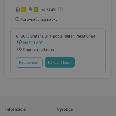
D
C
73 dB
Porovnať pneumatiky
€
180.16
vrátane DPH
podľa Raifen Paket GmbH
NA SKLADE
Doprava zadarmo
Podrobnosti
Nákupný košík
Informácie
Výrobca