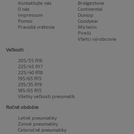
Kontaktujte nás
Bridgestone
O nás
Continental
Impressum
Dunlop
Pomoc
Goodyear
Pravidlá vrátenia
Michelin
Pirelli
Všetci výrobcovia
Veľkosti
205/55 R16
225/45 R17
225/40 R18
195/65 R15
235/35 R19
185/65 R15
Všetky veľkosti pneumatík
Ročné obdobie
Letné pneumatiky
Zimné pneumatiky
Celoročné pneumatiky