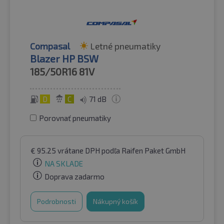
Compasal
Letné pneumatiky
Blazer HP BSW
185/50R16
81V
D
C
71 dB
Porovnať pneumatiky
€
95.25
vrátane DPH
podľa Raifen Paket GmbH
NA SKLADE
Doprava zadarmo
Podrobnosti
Nákupný košík