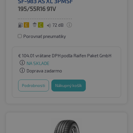
SF-983 AS XL 3PMSF
195/55R16
91V
E
C
72 dB
Porovnať pneumatiky
€
104.01
vrátane DPH
podľa Raifen Paket GmbH
NA SKLADE
Doprava zadarmo
Podrobnosti
Nákupný košík