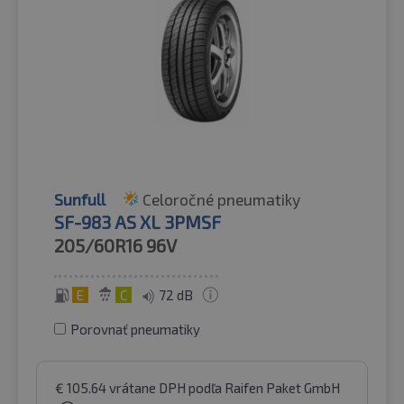
Sunfull
Celoročné pneumatiky
SF-983 AS XL 3PMSF
205/60R16
96V
E
C
72 dB
Porovnať pneumatiky
€
105.64
vrátane DPH
podľa Raifen Paket GmbH