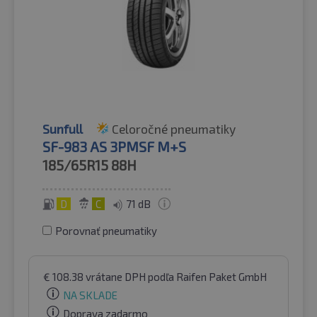
Sunfull
Celoročné pneumatiky
SF-983 AS 3PMSF M+S
185/65R15
88H
D
C
71 dB
Porovnať pneumatiky
€
108.38
vrátane DPH
podľa Raifen Paket GmbH
NA SKLADE
Doprava zadarmo