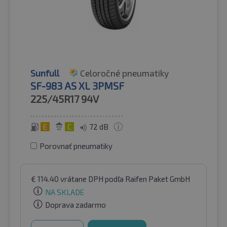
Sunfull
Celoročné pneumatiky
SF-983 AS XL 3PMSF
225/45R17
94V
E
C
72 dB
Porovnať pneumatiky
€
114.40
vrátane DPH
podľa Raifen Paket GmbH
NA SKLADE
Doprava zadarmo