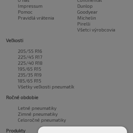
Impressum
Dunlop
Pomoc
Goodyear
Pravidlá vrátenia
Michelin
Pirelli
Všetci výrobcovia
Veľkosti
205/55 R16
225/45 R17
225/40 R18
195/65 R15
235/35 R19
185/65 R15
Všetky veľkosti pneumatík
Ročné obdobie
Letné pneumatiky
Zimné pneumatiky
Celoročné pneumatiky
Produkty