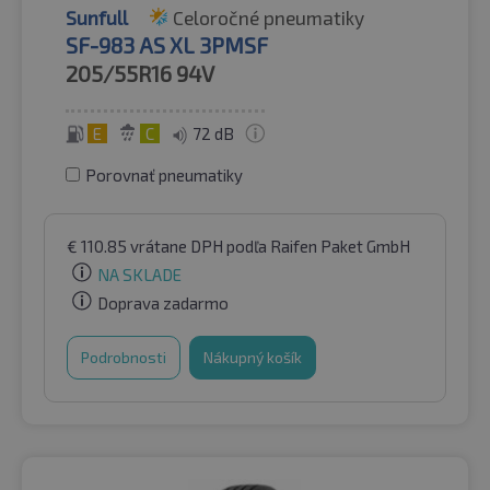
Sunfull
Celoročné pneumatiky
SF-983 AS XL 3PMSF
205/55R16
94V
E
C
72 dB
Porovnať pneumatiky
€
110.85
vrátane DPH
podľa Raifen Paket GmbH
NA SKLADE
Doprava zadarmo
Podrobnosti
Nákupný košík