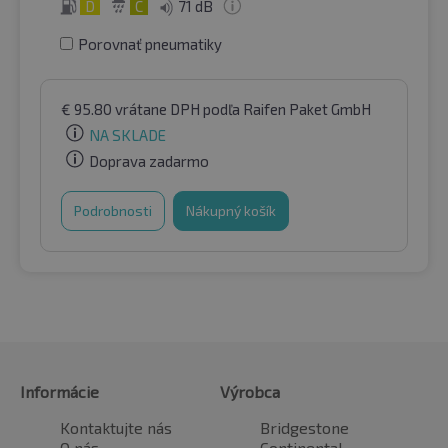
D
C
71 dB
Porovnať pneumatiky
€
95.80
vrátane DPH
podľa Raifen Paket GmbH
NA SKLADE
Doprava zadarmo
Podrobnosti
Nákupný košík
Informácie
Výrobca
Kontaktujte nás
Bridgestone
O nás
Continental