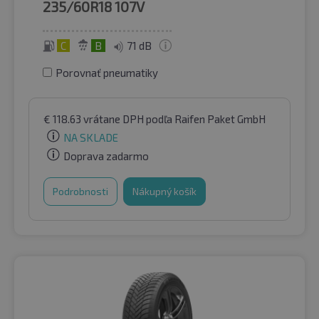
235/60R18
107V
C
B
71 dB
Porovnať pneumatiky
€
118.63
vrátane DPH
podľa Raifen Paket GmbH
NA SKLADE
Doprava zadarmo
Podrobnosti
Nákupný košík