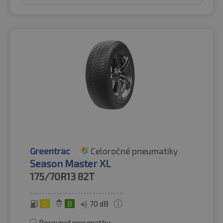
Greentrac
Celoročné pneumatiky
Season Master XL
175/70R13
82T
D
B
70 dB
Porovnať pneumatiky