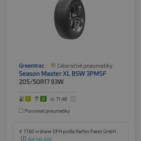
Greentrac
Celoročné pneumatiky
Season Master XL BSW 3PMSF
205/50R17
93W
C
B
71 dB
Porovnať pneumatiky
€
77.60
vrátane DPH
podľa Raifen Paket GmbH
NA SKLADE