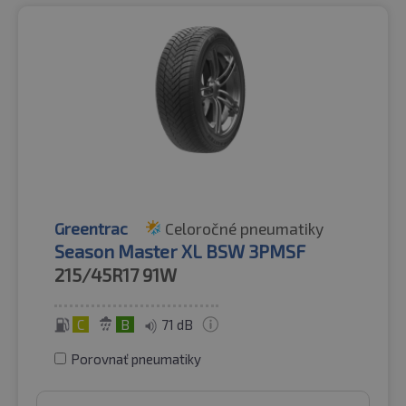
Greentrac
Celoročné pneumatiky
Season Master XL BSW 3PMSF
215/45R17
91W
C
B
71 dB
Porovnať pneumatiky