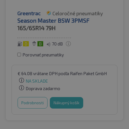
Greentrac
Celoročné pneumatiky
Season Master BSW 3PMSF
165/65R14
79H
D
B
70 dB
Porovnať pneumatiky
€
64.08
vrátane DPH
podľa Raifen Paket GmbH
NA SKLADE
Doprava zadarmo
Podrobnosti
Nákupný košík