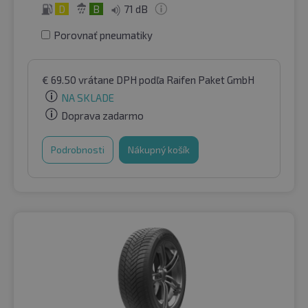
D
B
71 dB
Porovnať pneumatiky
€
69.50
vrátane DPH
podľa Raifen Paket GmbH
NA SKLADE
Doprava zadarmo
Podrobnosti
Nákupný košík