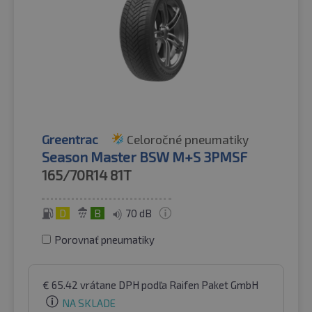
Greentrac
Celoročné pneumatiky
Season Master BSW M+S 3PMSF
165/70R14
81T
D
B
70 dB
Porovnať pneumatiky
€
65.42
vrátane DPH
podľa Raifen Paket GmbH
NA SKLADE