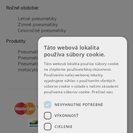
Ročné obdobie
Letné pneumatiky
Zimné pneumatiky
Celoročné pneumatiky
Produkty
Táto webová lokalita
Pneumatiky pre automobily
používa súbory cookie.
Pneumatiky pre SUV / 4x4
Pneumatiky pre dodávku
Táto webová lokalita používa súbory cookie
motocyklové pneumatiky
na zlepšenie používateľskej skúsenosti.
Používaním našej webovej lokality
vyjadrujete súhlas s používaním všetkých
súborov cookie v súlade s našimi zásadami
používania súborov cookie.
Prečítať viac
NEVYHNUTNE POTREBNÉ
VÝKONNOSŤ
CIELENIE