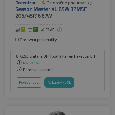
Greentrac
Celoročné pneumatiky
Season Master XL BSW 3PMSF
205/45R16
87W
C
B
71 dB
Porovnať pneumatiky
€
73.55
vrátane DPH
podľa Raifen Paket GmbH
NA SKLADE
Doprava zadarmo
Podrobnosti
Nákupný košík