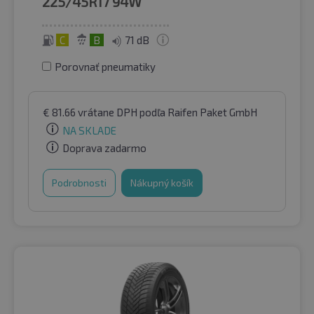
225/45R17
94W
C
B
71 dB
Porovnať pneumatiky
€
81.66
vrátane DPH
podľa Raifen Paket GmbH
NA SKLADE
Doprava zadarmo
Podrobnosti
Nákupný košík