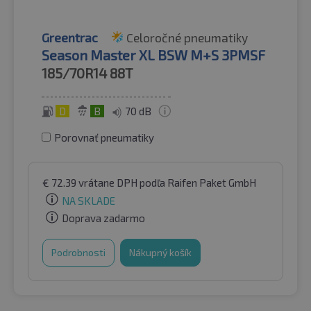
Greentrac
Celoročné pneumatiky
Season Master XL BSW M+S 3PMSF
185/70R14
88T
D
B
70 dB
Porovnať pneumatiky
€
72.39
vrátane DPH
podľa Raifen Paket GmbH
NA SKLADE
Doprava zadarmo
Podrobnosti
Nákupný košík