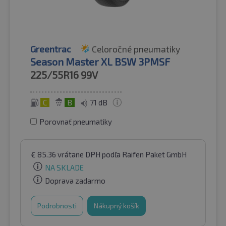
Greentrac
Celoročné pneumatiky
Season Master XL BSW 3PMSF
225/55R16
99V
C
B
71 dB
Porovnať pneumatiky
€
85.36
vrátane DPH
podľa Raifen Paket GmbH
NA SKLADE
Doprava zadarmo
Podrobnosti
Nákupný košík