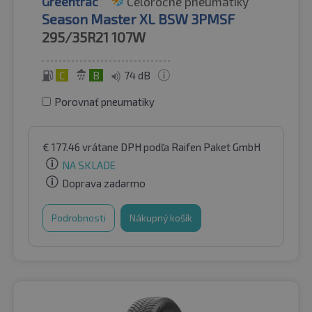
Greentrac
Celoročné pneumatiky
Season Master XL BSW 3PMSF
295/35R21
107W
C
B
74 dB
Porovnať pneumatiky
€
177.46
vrátane DPH
podľa Raifen Paket GmbH
NA SKLADE
Doprava zadarmo
Podrobnosti
Nákupný košík