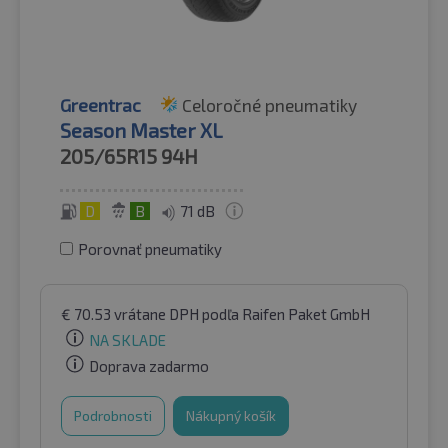
Greentrac
Celoročné pneumatiky
Season Master XL
205/65R15
94H
D
B
71 dB
Porovnať pneumatiky
€
70.53
vrátane DPH
podľa Raifen Paket GmbH
NA SKLADE
Doprava zadarmo
Podrobnosti
Nákupný košík