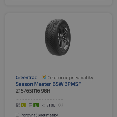
Greentrac
Celoročné pneumatiky
Season Master BSW 3PMSF
215/65R16
98H
C
B
71 dB
Porovnať pneumatiky