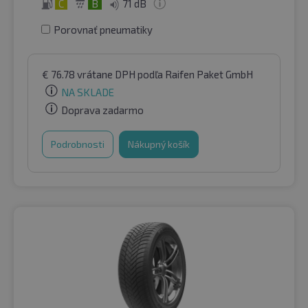
C
B
71 dB
Porovnať pneumatiky
€
76.78
vrátane DPH
podľa Raifen Paket GmbH
NA SKLADE
Doprava zadarmo
Podrobnosti
Nákupný košík