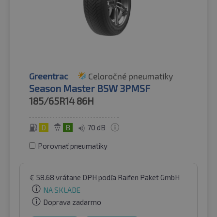
Greentrac
Celoročné pneumatiky
Season Master BSW 3PMSF
185/65R14
86H
D
B
70 dB
Porovnať pneumatiky
€
58.68
vrátane DPH
podľa Raifen Paket GmbH
NA SKLADE
Doprava zadarmo