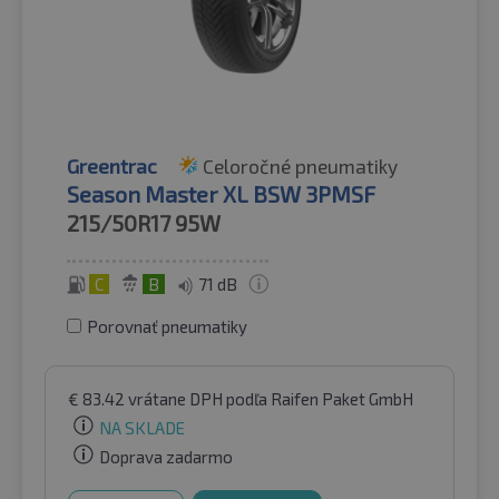
Greentrac
Celoročné pneumatiky
Season Master XL BSW 3PMSF
215/50R17
95W
C
B
71 dB
Porovnať pneumatiky
€
83.42
vrátane DPH
podľa Raifen Paket GmbH
NA SKLADE
Doprava zadarmo