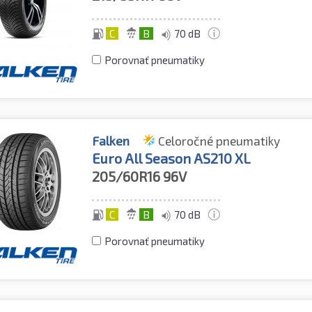
C
B
70 dB
Porovnať pneumatiky
Falken
Celoročné pneumatiky
Euro All Season AS210 XL
205/60R16
96V
C
B
70 dB
Porovnať pneumatiky