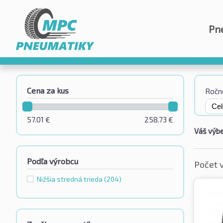
Pn
Cena za kus
Ročn
57.01
€
258.73
€
Váš výbe
Podľa výrobcu
Počet 
Nižšia stredná trieda
(204)