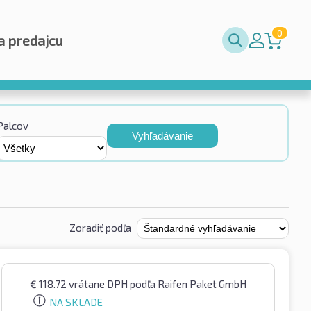
0
a predajcu
Palcov
Vyhľadávanie
Zoradiť podľa
€
118.72
vrátane DPH
podľa Raifen Paket GmbH
NA SKLADE