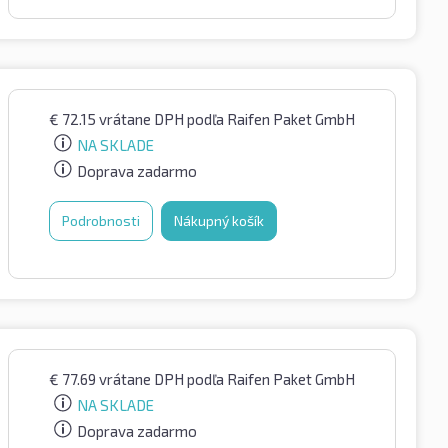
€
72.15
vrátane DPH
podľa Raifen Paket GmbH
NA SKLADE
Doprava zadarmo
Podrobnosti
Nákupný košík
€
77.69
vrátane DPH
podľa Raifen Paket GmbH
NA SKLADE
Doprava zadarmo