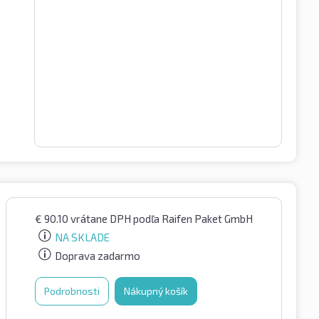
€
90.10
vrátane DPH
podľa Raifen Paket GmbH
NA SKLADE
Doprava zadarmo
Podrobnosti
Nákupný košík