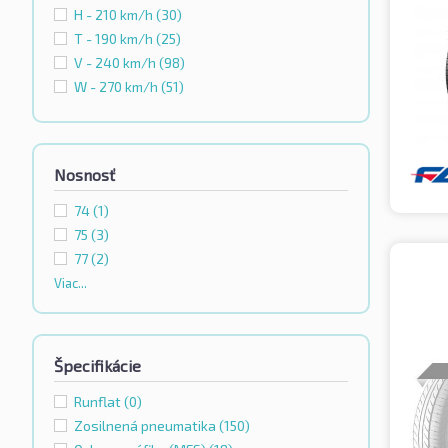
H - 210 km/h
(30)
T - 190 km/h
(25)
V - 240 km/h
(98)
W - 270 km/h
(51)
Nosnosť
74
(1)
75
(3)
77
(2)
Viac...
Špecifikácie
Runflat
(0)
Zosilnená pneumatika
(150)