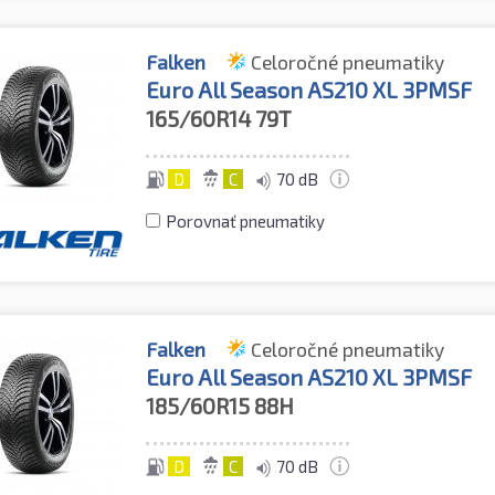
Falken
Celoročné pneumatiky
Euro All Season AS210 XL 3PMSF
165/60R14
79T
D
C
70 dB
Porovnať pneumatiky
Falken
Celoročné pneumatiky
Euro All Season AS210 XL 3PMSF
185/60R15
88H
D
C
70 dB