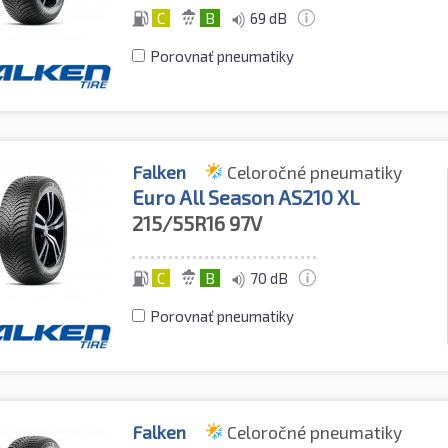
C
B
69 dB
Porovnať pneumatiky
Falken
Celoročné pneumatiky
Euro All Season AS210 XL
215/55R16
97V
C
B
70 dB
Porovnať pneumatiky
Falken
Celoročné pneumatiky