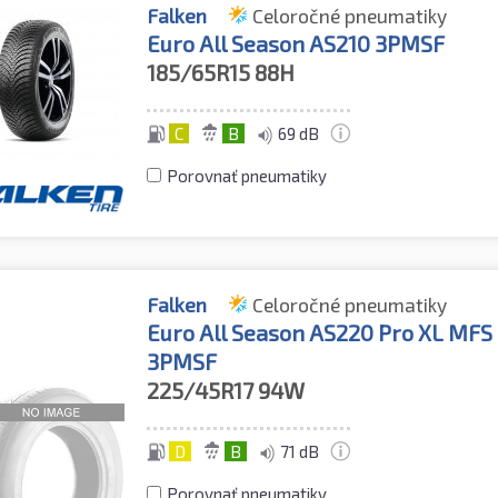
Falken
Celoročné pneumatiky
Euro All Season AS210 3PMSF
185/65R15
88H
C
B
69 dB
Porovnať pneumatiky
Falken
Celoročné pneumatiky
Euro All Season AS220 Pro XL MF
3PMSF
225/45R17
94W
D
B
71 dB
Porovnať pneumatiky