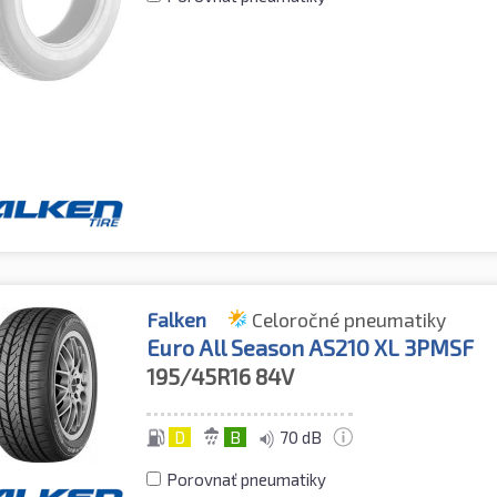
Falken
Celoročné pneumatiky
Euro All Season AS210 XL 3PMSF
195/45R16
84V
D
B
70 dB
Porovnať pneumatiky