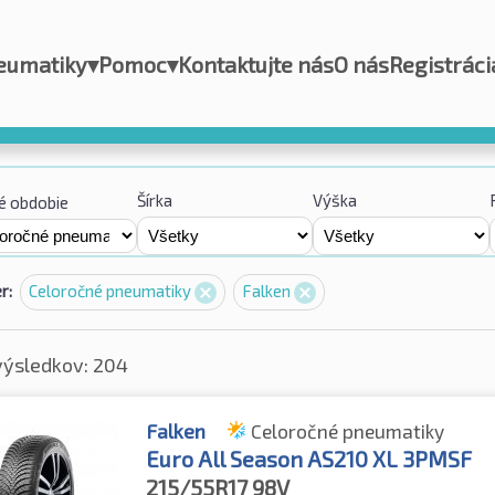
eumatiky
▾
Pomoc
▾
Kontaktujte nás
O nás
Registráci
Šírka
Výška
é obdobie
r:
Celoročné pneumatiky
Falken
výsledkov: 204
Falken
Celoročné pneumatiky
Euro All Season AS210 XL 3PMSF
215/55R17
98V