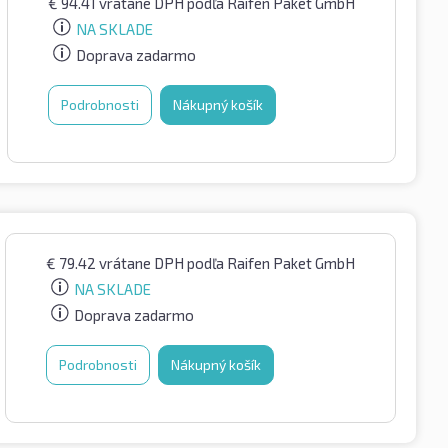
€
94.41
vrátane DPH
podľa Raifen Paket GmbH
NA SKLADE
Doprava zadarmo
Podrobnosti
Nákupný košík
€
79.42
vrátane DPH
podľa Raifen Paket GmbH
NA SKLADE
Doprava zadarmo
Podrobnosti
Nákupný košík