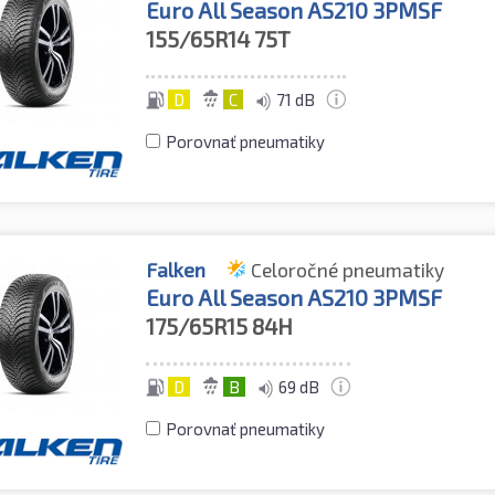
Euro All Season AS210 3PMSF
155/65R14
75T
D
C
71 dB
Porovnať pneumatiky
Falken
Celoročné pneumatiky
Euro All Season AS210 3PMSF
175/65R15
84H
D
B
69 dB
Porovnať pneumatiky