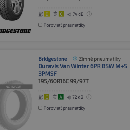
D
C
74 dB
Porovnať pneumatiky
Bridgestone
Zimné pneumatiky
Duravis Van Winter 6PR BSW M+S
3PMSF
195/60R16C
99/97T
C
A
72 dB
Porovnať pneumatiky