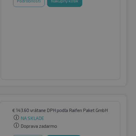
Podrobnosti
Nákupný košík
€
143.60
vrátane DPH
podľa Raifen Paket GmbH
NA SKLADE
Doprava zadarmo