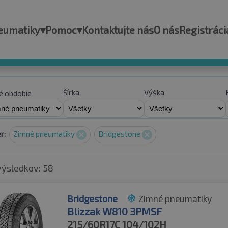
eumatiky
▾
Pomoc
▾
Kontaktujte nás
O nás
Registráci
Šírka
Výška
é obdobie
r:
Zimné pneumatiky
Bridgestone
výsledkov: 58
Bridgestone
Zimné pneumatiky
Blizzak W810 3PMSF
215/60R17C
104/102H