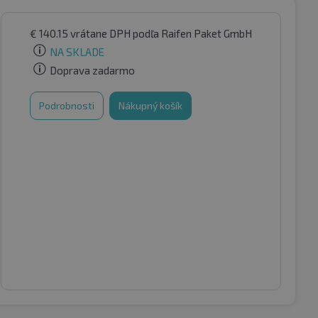
€
140.15
vrátane DPH
podľa Raifen Paket GmbH
NA SKLADE
Doprava zadarmo
Podrobnosti
Nákupný košík