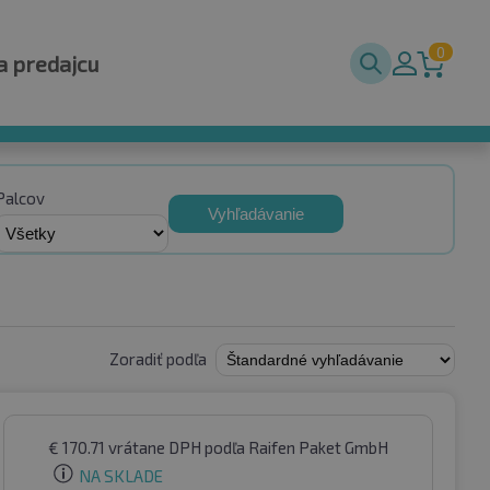
0
a predajcu
Palcov
Vyhľadávanie
Zoradiť podľa
€
170.71
vrátane DPH
podľa Raifen Paket GmbH
NA SKLADE