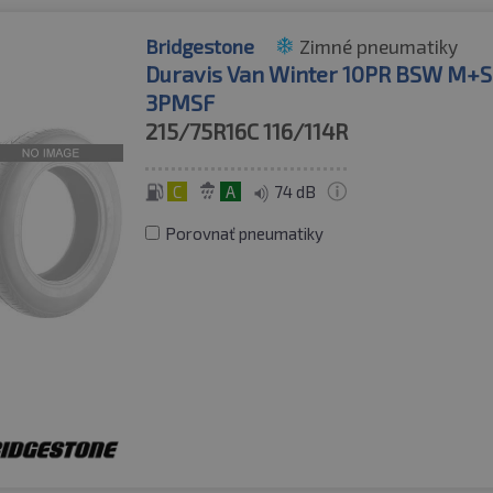
Bridgestone
Zimné pneumatiky
Duravis Van Winter 10PR BSW M+S
3PMSF
215/75R16C
116/114R
C
A
74 dB
Porovnať pneumatiky