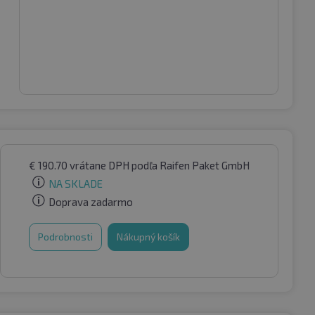
€
190.70
vrátane DPH
podľa Raifen Paket GmbH
NA SKLADE
Doprava zadarmo
Podrobnosti
Nákupný košík