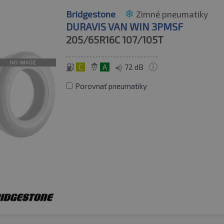
Bridgestone
Zimné pneumatiky
DURAVIS VAN WIN 3PMSF
205/65R16C
107/105T
C
A
72 dB
Porovnať pneumatiky