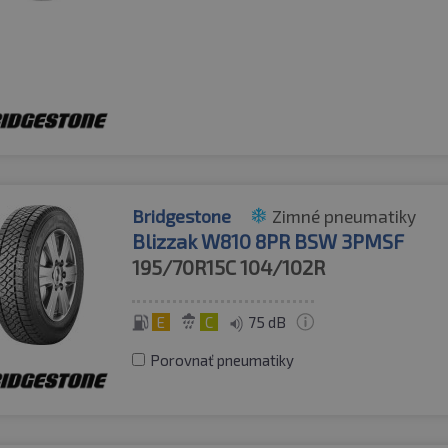
Bridgestone
Zimné pneumatiky
Blizzak W810 8PR BSW 3PMSF
195/70R15C
104/102R
E
C
75 dB
Porovnať pneumatiky