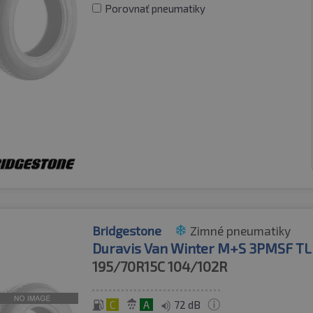
Porovnať pneumatiky
Bridgestone
Zimné pneumatiky
Duravis Van Winter M+S 3PMSF TL
195/70R15C
104/102R
C
A
72 dB