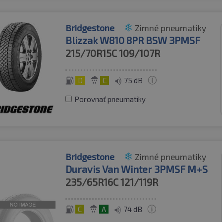
Bridgestone
Zimné pneumatiky
Blizzak W810 8PR BSW 3PMSF
215/70R15C
109/107R
D
C
75 dB
Porovnať pneumatiky
Bridgestone
Zimné pneumatiky
Duravis Van Winter 3PMSF M+S
235/65R16C
121/119R
C
A
74 dB