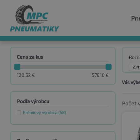
Pn
Cena za kus
Ročn
120.52
€
576.10
€
Váš výbe
Podľa výrobcu
Počet 
Prémiový výrobca
(58)