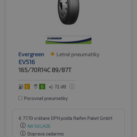
Evergreen
Letné pneumatiky
EV516
165/70R14C
89/87T
E
B
72 dB
Porovnať pneumatiky
€
77.70
vrátane DPH
podľa Raifen Paket GmbH
NA SKLADE
Doprava zadarmo