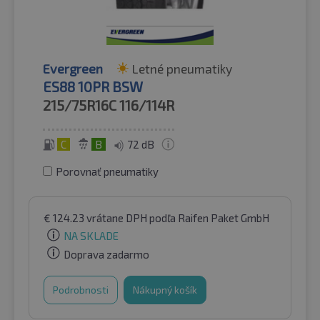
Evergreen
Letné pneumatiky
ES88 10PR BSW
215/75R16C
116/114R
C
B
72 dB
Porovnať pneumatiky
€
124.23
vrátane DPH
podľa Raifen Paket GmbH
NA SKLADE
Doprava zadarmo
Podrobnosti
Nákupný košík