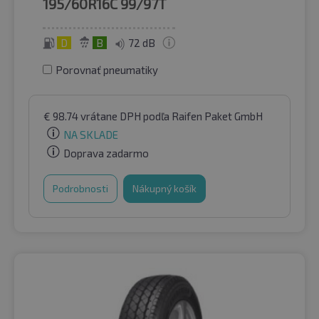
195/60R16C
99/97T
D
B
72 dB
Porovnať pneumatiky
€
98.74
vrátane DPH
podľa Raifen Paket GmbH
NA SKLADE
Doprava zadarmo
Podrobnosti
Nákupný košík