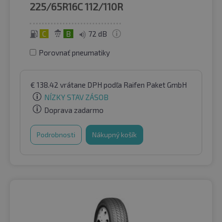
225/65R16C
112/110R
C
B
72 dB
Porovnať pneumatiky
€
138.42
vrátane DPH
podľa Raifen Paket GmbH
NÍZKY STAV ZÁSOB
Doprava zadarmo
Podrobnosti
Nákupný košík