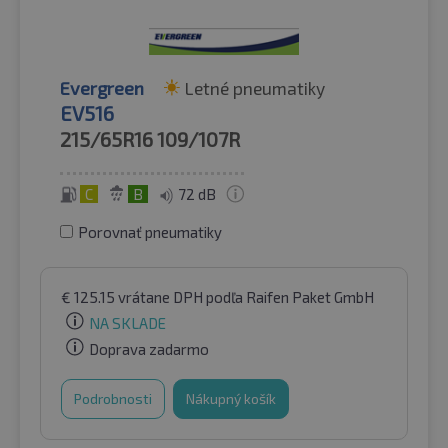
Evergreen
Letné pneumatiky
EV516
215/65R16
109/107R
C
B
72 dB
Porovnať pneumatiky
€
125.15
vrátane DPH
podľa Raifen Paket GmbH
NA SKLADE
Doprava zadarmo
Podrobnosti
Nákupný košík