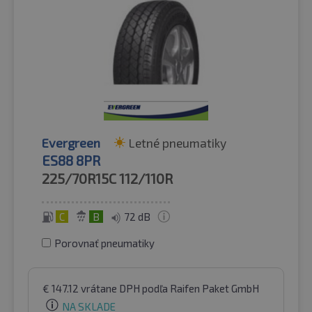
Evergreen
Letné pneumatiky
ES88 8PR
225/70R15C
112/110R
C
B
72 dB
Porovnať pneumatiky
€
147.12
vrátane DPH
podľa Raifen Paket GmbH
NA SKLADE