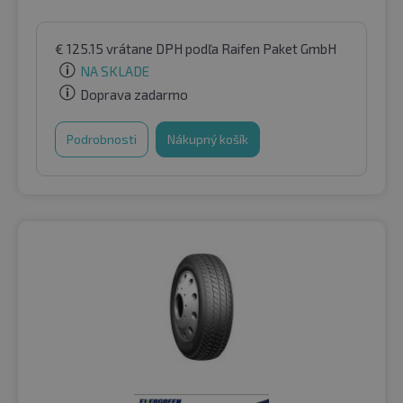
€
125.15
vrátane DPH
podľa Raifen Paket GmbH
NA SKLADE
Doprava zadarmo
Podrobnosti
Nákupný košík