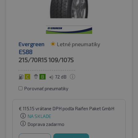
Evergreen
Letné pneumatiky
ES88
215/70R15
109/107S
C
B
72 dB
Porovnať pneumatiky
€
115.15
vrátane DPH
podľa Raifen Paket GmbH
NA SKLADE
Doprava zadarmo