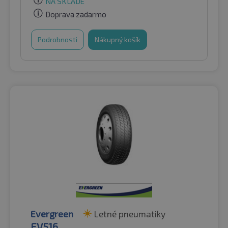
NA SKLADE
Doprava zadarmo
Podrobnosti
Nákupný košík
Evergreen
Letné pneumatiky
EV516