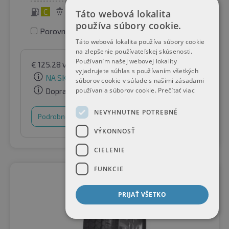
C
B
72 dB
Táto webová lokalita
používa súbory cookie.
Porovnať pneumatiky
Táto webová lokalita používa súbory cookie
na zlepšenie používateľskej skúsenosti.
Používaním našej webovej lokality
€
125.28
vrátane DPH
podľa Raifen Paket GmbH
vyjadrujete súhlas s používaním všetkých
NA SKLADE
súborov cookie v súlade s našimi zásadami
používania súborov cookie.
Prečítať viac
Doprava zadarmo
NEVYHNUTNE POTREBNÉ
Podrobnosti
Nákupný košík
VÝKONNOSŤ
CIELENIE
FUNKCIE
PRIJAŤ VŠETKO