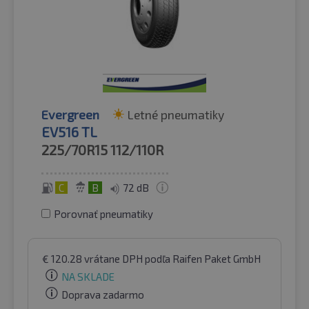
Evergreen
Letné pneumatiky
EV516 TL
225/70R15
112/110R
C
B
72 dB
Porovnať pneumatiky
€
120.28
vrátane DPH
podľa Raifen Paket GmbH
NA SKLADE
Doprava zadarmo