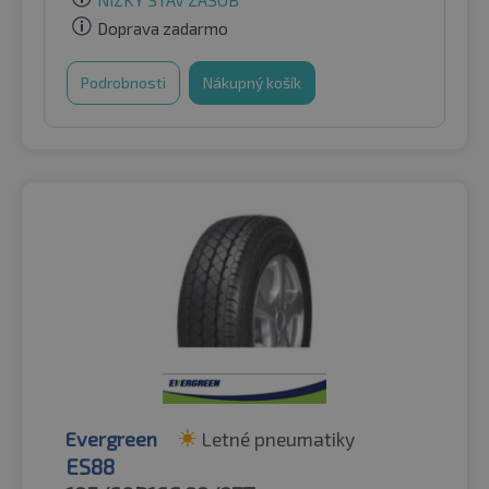
NÍZKY STAV ZÁSOB
Doprava zadarmo
Podrobnosti
Nákupný košík
Evergreen
Letné pneumatiky
ES88