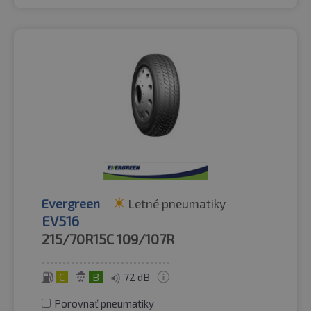
Evergreen
Letné pneumatiky
EV516
215/70R15C
109/107R
C
B
72 dB
Porovnať pneumatiky