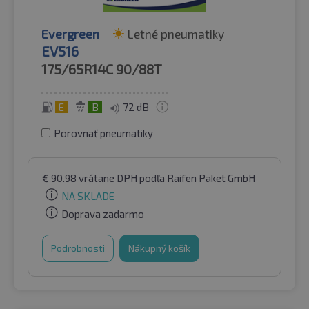
Evergreen
Letné pneumatiky
EV516
175/65R14C
90/88T
E
B
72 dB
Porovnať pneumatiky
€
90.98
vrátane DPH
podľa Raifen Paket GmbH
NA SKLADE
Doprava zadarmo
Podrobnosti
Nákupný košík