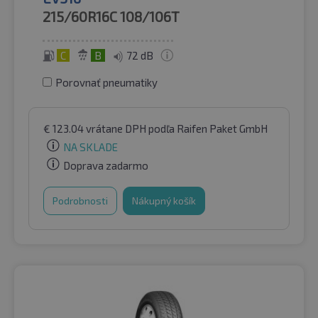
215/60R16C
108/106T
C
B
72 dB
Porovnať pneumatiky
€
123.04
vrátane DPH
podľa Raifen Paket GmbH
NA SKLADE
Doprava zadarmo
Podrobnosti
Nákupný košík