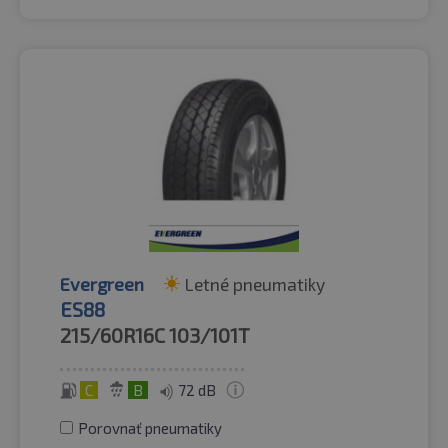
Evergreen
Letné pneumatiky
ES88
215/60R16C
103/101T
C
B
72 dB
Porovnať pneumatiky