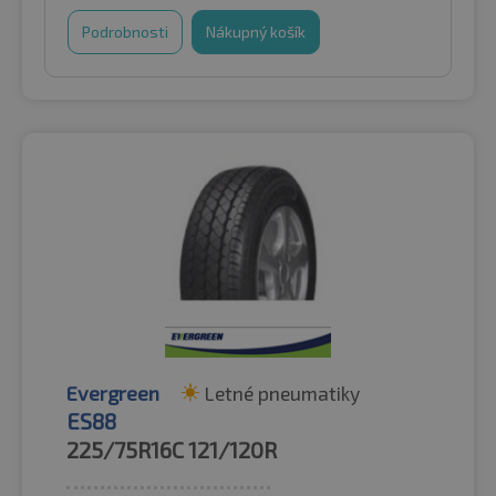
Podrobnosti
Nákupný košík
Evergreen
Letné pneumatiky
ES88
225/75R16C
121/120R