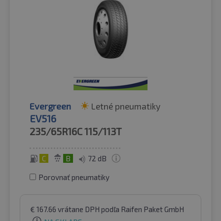
Evergreen
Letné pneumatiky
EV516
235/65R16C
115/113T
C
B
72 dB
Porovnať pneumatiky
€
167.66
vrátane DPH
podľa Raifen Paket GmbH