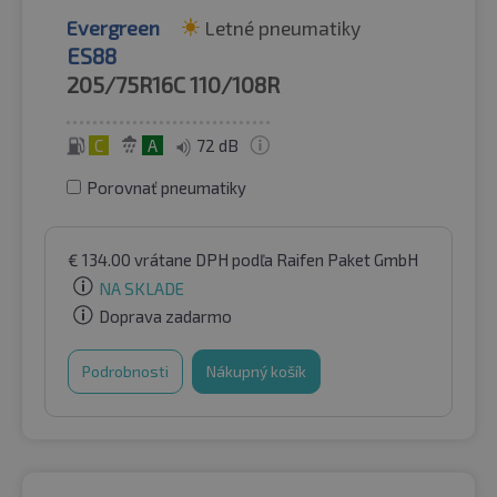
Evergreen
Letné pneumatiky
ES88
205/75R16C
110/108R
C
A
72 dB
Porovnať pneumatiky
€
134.00
vrátane DPH
podľa Raifen Paket GmbH
NA SKLADE
Doprava zadarmo
Podrobnosti
Nákupný košík