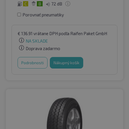
C
B
72 dB
Porovnať pneumatiky
€
136.91
vrátane DPH
podľa Raifen Paket GmbH
NA SKLADE
Doprava zadarmo
Podrobnosti
Nákupný košík