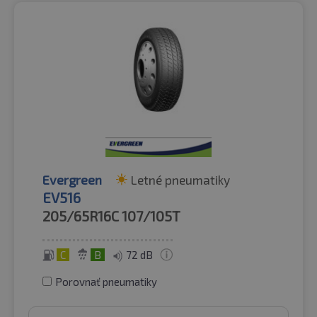
Evergreen
Letné pneumatiky
EV516
205/65R16C
107/105T
C
B
72 dB
Porovnať pneumatiky