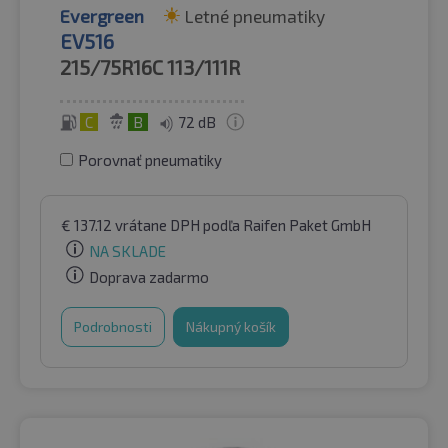
Evergreen
Letné pneumatiky
EV516
215/75R16C
113/111R
C
B
72 dB
Porovnať pneumatiky
€
137.12
vrátane DPH
podľa Raifen Paket GmbH
NA SKLADE
Doprava zadarmo
Podrobnosti
Nákupný košík