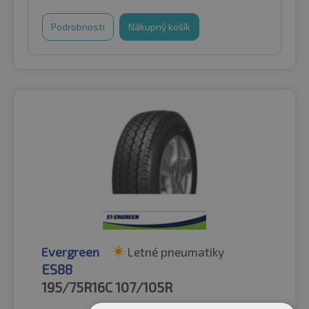
Podrobnosti
Nákupný košík
Evergreen
Letné pneumatiky
ES88
195/75R16C
107/105R