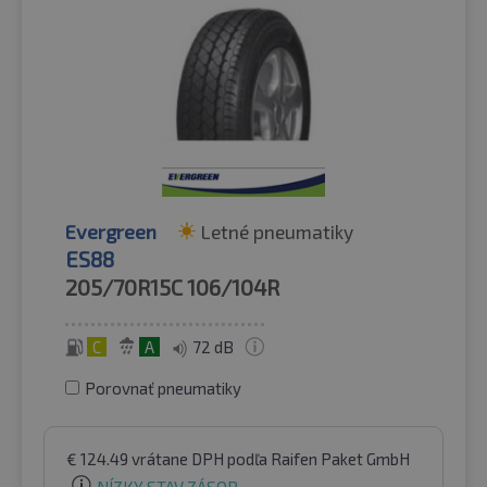
Evergreen
Letné pneumatiky
ES88
205/70R15C
106/104R
C
A
72 dB
Porovnať pneumatiky
€
124.49
vrátane DPH
podľa Raifen Paket GmbH