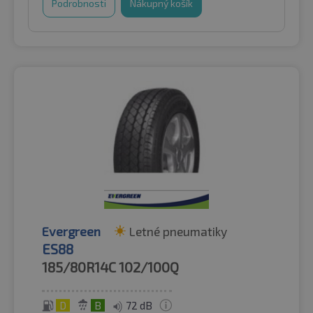
Podrobnosti
Nákupný košík
Evergreen
Letné pneumatiky
ES88
185/80R14C
102/100Q
D
B
72 dB