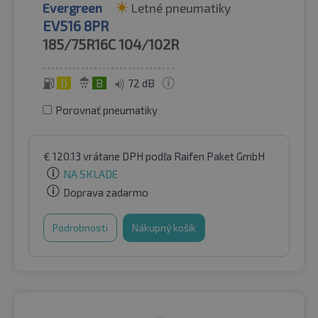
Evergreen
Letné pneumatiky
EV516 8PR
185/75R16C
104/102R
D
B
72 dB
Porovnať pneumatiky
€
120.13
vrátane DPH
podľa Raifen Paket GmbH
NA SKLADE
Doprava zadarmo
Podrobnosti
Nákupný košík