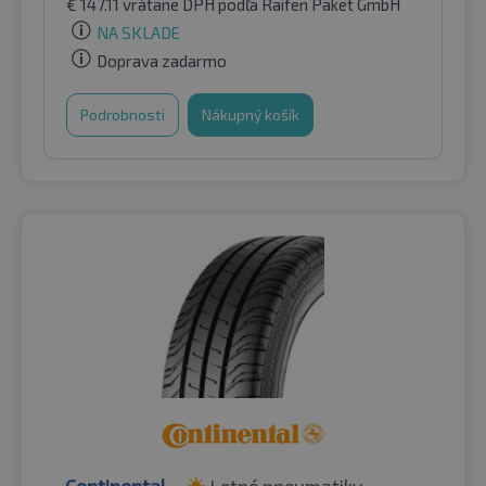
€
147.11
vrátane DPH
podľa Raifen Paket GmbH
NA SKLADE
Doprava zadarmo
Podrobnosti
Nákupný košík
Continental
Letné pneumatiky