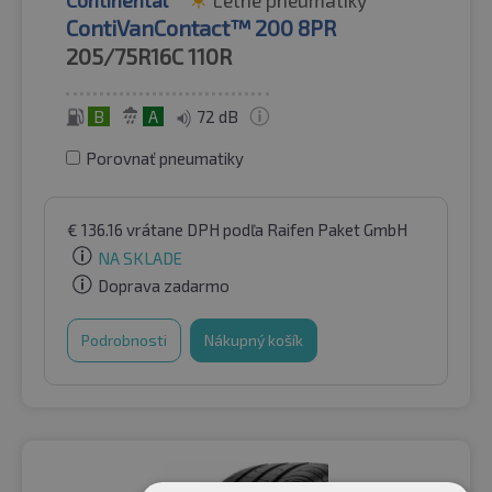
ContiVanContact™ 200 8PR
205/75R16C
110R
B
A
72 dB
Porovnať pneumatiky
€
136.16
vrátane DPH
podľa Raifen Paket GmbH
NA SKLADE
Doprava zadarmo
Podrobnosti
Nákupný košík