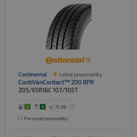
Continental
Letné pneumatiky
ContiVanContact™ 200 8PR
205/65R16C
107/105T
B
A
72 dB
Porovnať pneumatiky