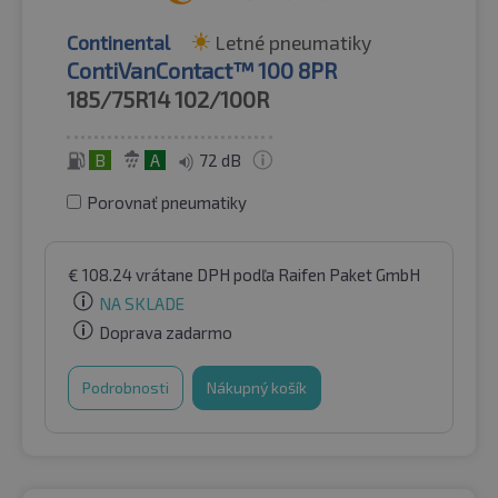
Continental
Letné pneumatiky
ContiVanContact™ 100 8PR
185/75R14
102/100R
B
A
72 dB
Porovnať pneumatiky
€
108.24
vrátane DPH
podľa Raifen Paket GmbH
NA SKLADE
Doprava zadarmo
Podrobnosti
Nákupný košík