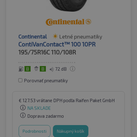
Continental
Letné pneumatiky
ContiVanContact™ 100 10PR
195/75R16C
110/108R
B
B
72 dB
Porovnať pneumatiky
€
127.53
vrátane DPH
podľa Raifen Paket GmbH
NA SKLADE
Doprava zadarmo
Podrobnosti
Nákupný košík