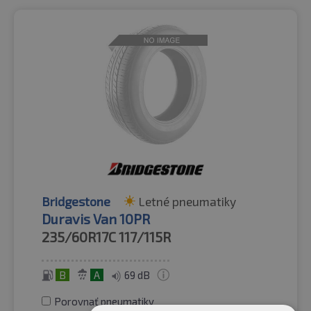
Bridgestone
Letné pneumatiky
Duravis Van 10PR
235/60R17C
117/115R
B
A
69 dB
Porovnať pneumatiky