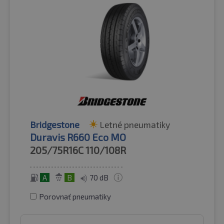
Bridgestone
Letné pneumatiky
Duravis R660 Eco MO
205/75R16C
110/108R
A
B
70 dB
Porovnať pneumatiky