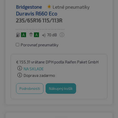
Bridgestone
Letné pneumatiky
Duravis R660 Eco
235/65R16
115/113R
A
A
70 dB
Porovnať pneumatiky
€
155.31
vrátane DPH
podľa Raifen Paket GmbH
NA SKLADE
Doprava zadarmo
Podrobnosti
Nákupný košík