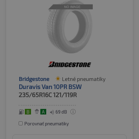
Bridgestone
Letné pneumatiky
Duravis Van 10PR BSW
235/65R16C
121/119R
B
A
69 dB
Porovnať pneumatiky