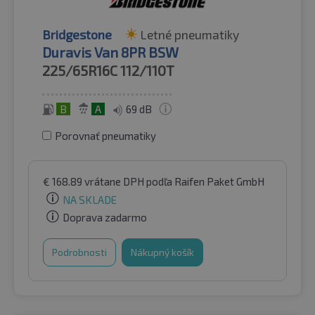
Bridgestone
Letné pneumatiky
Duravis Van 8PR BSW
225/65R16C
112/110T
B
A
69 dB
Porovnať pneumatiky
€
168.89
vrátane DPH
podľa Raifen Paket GmbH
NA SKLADE
Doprava zadarmo
Podrobnosti
Nákupný košík