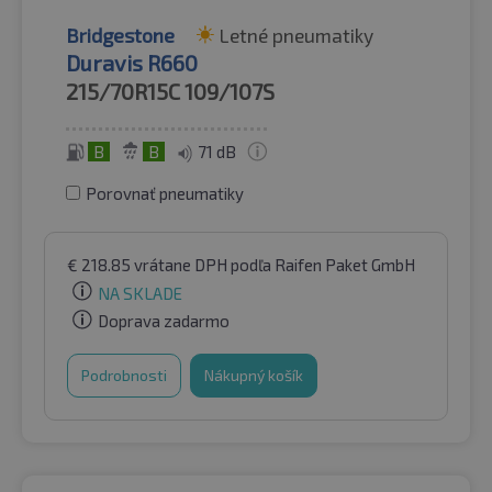
Bridgestone
Letné pneumatiky
Duravis R660
215/70R15C
109/107S
B
B
71 dB
Porovnať pneumatiky
€
218.85
vrátane DPH
podľa Raifen Paket GmbH
NA SKLADE
Doprava zadarmo
Podrobnosti
Nákupný košík