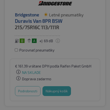
Bridgestone
Letné pneumatiky
Duravis Van 8PR BSW
215/75R16C
113/111R
B
A
69 dB
Porovnať pneumatiky
€
161.39
vrátane DPH
podľa Raifen Paket GmbH
NA SKLADE
Doprava zadarmo
Podrobnosti
Nákupný košík