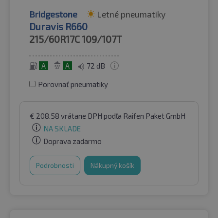
Bridgestone
Letné pneumatiky
Duravis R660
215/60R17C
109/107T
A
A
72 dB
Porovnať pneumatiky
€
208.58
vrátane DPH
podľa Raifen Paket GmbH
NA SKLADE
Doprava zadarmo
Podrobnosti
Nákupný košík