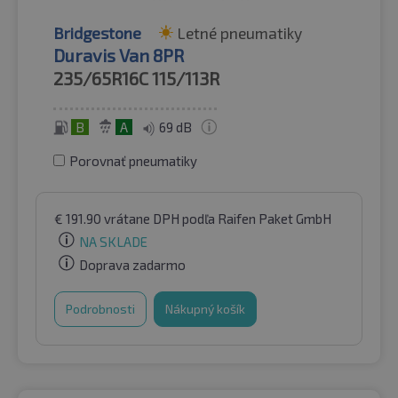
Bridgestone
Letné pneumatiky
Duravis Van 8PR
235/65R16C
115/113R
B
A
69 dB
Porovnať pneumatiky
€
191.90
vrátane DPH
podľa Raifen Paket GmbH
NA SKLADE
Doprava zadarmo
Podrobnosti
Nákupný košík