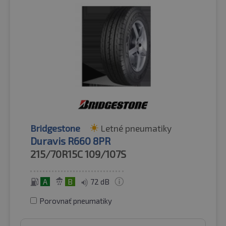
Bridgestone
Letné pneumatiky
Duravis R660 8PR
215/70R15C
109/107S
A
B
72 dB
Porovnať pneumatiky