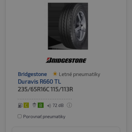
Bridgestone
Letné pneumatiky
Duravis R660 TL
235/65R16C
115/113R
C
B
72 dB
Porovnať pneumatiky