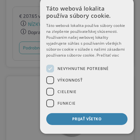
Táto webová lokalita
používa súbory cookie.
€
207.65
vrátane DPH
podľa Raifen Paket GmbH
NÍZKY STAV ZÁSOB
Táto webová lokalita používa súbory cookie
na zlepšenie používateľskej skúsenosti.
Doprava zadarmo
Používaním našej webovej lokality
vyjadrujete súhlas s používaním všetkých
Podrobnosti
Nákupný košík
súborov cookie v súlade s našimi zásadami
používania súborov cookie.
Prečítať viac
NEVYHNUTNE POTREBNÉ
VÝKONNOSŤ
CIELENIE
FUNKCIE
PRIJAŤ VŠETKO