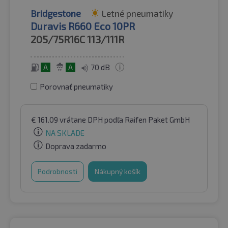
Bridgestone
Letné pneumatiky
Duravis R660 Eco 10PR
205/75R16C
113/111R
A
A
70 dB
Porovnať pneumatiky
€
161.09
vrátane DPH
podľa Raifen Paket GmbH
NA SKLADE
Doprava zadarmo
Podrobnosti
Nákupný košík