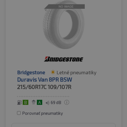
Bridgestone
Letné pneumatiky
Duravis Van 8PR BSW
215/60R17C
109/107R
B
A
69 dB
Porovnať pneumatiky