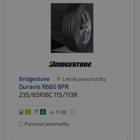
Bridgestone
Letné pneumatiky
Duravis R660 8PR
235/65R16C
115/113R
C
A
71 dB
Porovnať pneumatiky