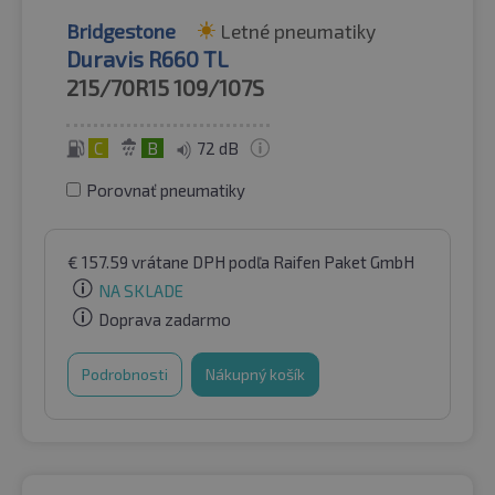
Bridgestone
Letné pneumatiky
Duravis R660 TL
215/70R15
109/107S
C
B
72 dB
Porovnať pneumatiky
€
157.59
vrátane DPH
podľa Raifen Paket GmbH
NA SKLADE
Doprava zadarmo
Podrobnosti
Nákupný košík