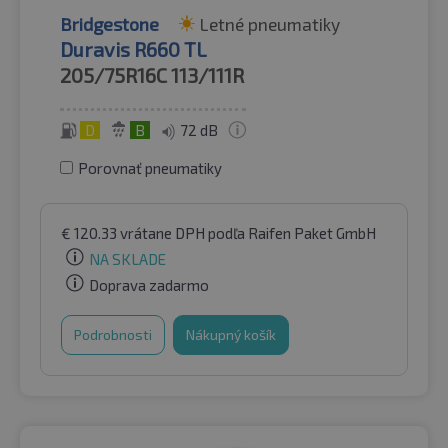
Bridgestone
Letné pneumatiky
Duravis R660 TL
205/75R16C
113/111R
D
B
72 dB
Porovnať pneumatiky
€
120.33
vrátane DPH
podľa Raifen Paket GmbH
NA SKLADE
Doprava zadarmo
Podrobnosti
Nákupný košík