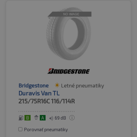
Bridgestone
Letné pneumatiky
Duravis Van TL
215/75R16C
116/114R
B
A
69 dB
Porovnať pneumatiky