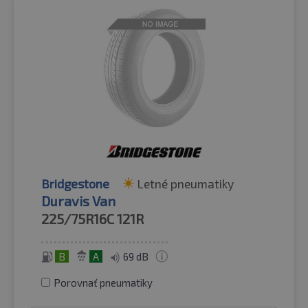
Bridgestone
Letné pneumatiky
Duravis Van
225/75R16C
121R
B
A
69 dB
Porovnať pneumatiky