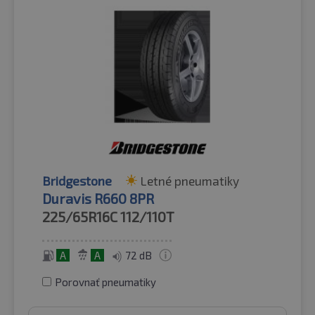
Bridgestone
Letné pneumatiky
Duravis R660 8PR
225/65R16C
112/110T
A
A
72 dB
Porovnať pneumatiky