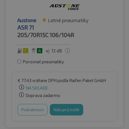
Austone
Letné pneumatiky
ASR 71
205/70R15C
106/104R
C
A
72 dB
Porovnať pneumatiky
€
77.43
vrátane DPH
podľa Raifen Paket GmbH
NA SKLADE
Doprava zadarmo
Podrobnosti
Nákupný košík