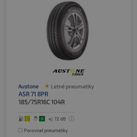
Austone
Letné pneumatiky
ASR 71 8PR
185/75R16C
104R
C
A
72 dB
Porovnať pneumatiky