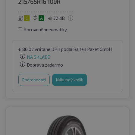
215/65R16
109R
C
A
72 dB
Porovnať pneumatiky
€
80.07
vrátane DPH
podľa Raifen Paket GmbH
NA SKLADE
Doprava zadarmo
Podrobnosti
Nákupný košík