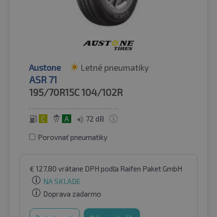
Austone
Letné pneumatiky
ASR 71
195/70R15C
104/102R
C
A
72 dB
Porovnať pneumatiky
€
127.80
vrátane DPH
podľa Raifen Paket GmbH
NA SKLADE
Doprava zadarmo