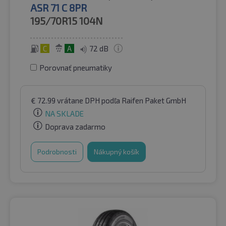
ASR 71 C 8PR
195/70R15
104N
C
A
72 dB
Porovnať pneumatiky
€
72.99
vrátane DPH
podľa Raifen Paket GmbH
NA SKLADE
Doprava zadarmo
Podrobnosti
Nákupný košík