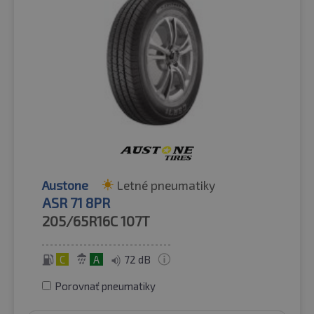
Austone
Letné pneumatiky
ASR 71 8PR
205/65R16C
107T
C
A
72 dB
Porovnať pneumatiky