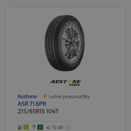
Austone
Letné pneumatiky
ASR 71 6PR
215/65R15
104T
C
A
72 dB