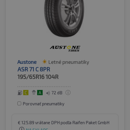
Austone
Letné pneumatiky
ASR 71 C 8PR
195/65R16
104R
C
A
72 dB
Porovnať pneumatiky
€
125.89
vrátane DPH
podľa Raifen Paket GmbH
NA SKLADE