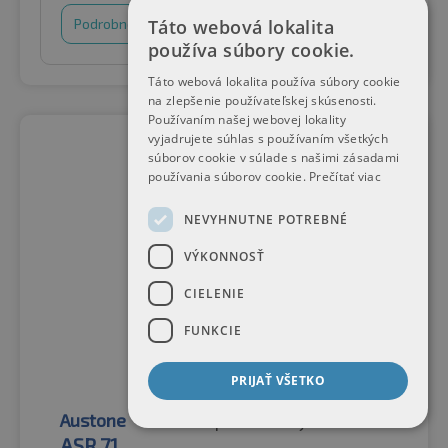
Táto webová lokalita
Podrobnosti
Nákupný košík
používa súbory cookie.
Táto webová lokalita používa súbory cookie
na zlepšenie používateľskej skúsenosti.
Používaním našej webovej lokality
vyjadrujete súhlas s používaním všetkých
súborov cookie v súlade s našimi zásadami
používania súborov cookie.
Prečítať viac
NEVYHNUTNE POTREBNÉ
VÝKONNOSŤ
CIELENIE
FUNKCIE
PRIJAŤ VŠETKO
Austone
Letné pneumatiky
ASR 71