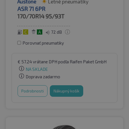
Austone
Letné pneumatiky
ASR 71 6PR
170/70R14
95/93T
C
A
72 dB
Porovnať pneumatiky
€
57.24
vrátane DPH
podľa Raifen Paket GmbH
NA SKLADE
Doprava zadarmo
Podrobnosti
Nákupný košík