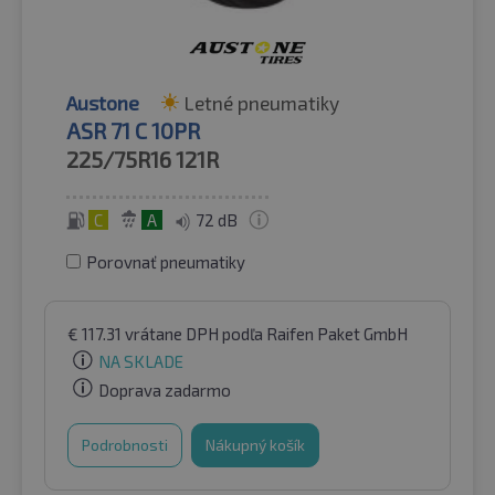
Austone
Letné pneumatiky
ASR 71 C 10PR
225/75R16
121R
C
A
72 dB
Porovnať pneumatiky
€
117.31
vrátane DPH
podľa Raifen Paket GmbH
NA SKLADE
Doprava zadarmo
Podrobnosti
Nákupný košík