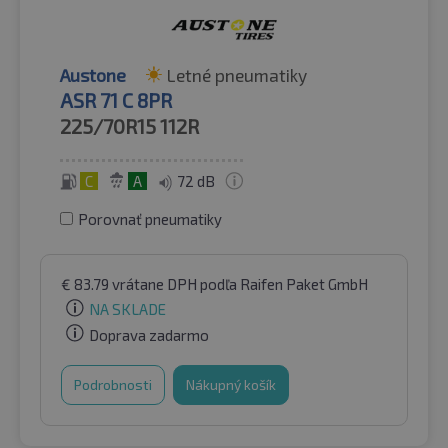
Austone
Letné pneumatiky
ASR 71 C 8PR
225/70R15
112R
C
A
72 dB
Porovnať pneumatiky
€
83.79
vrátane DPH
podľa Raifen Paket GmbH
NA SKLADE
Doprava zadarmo
Podrobnosti
Nákupný košík