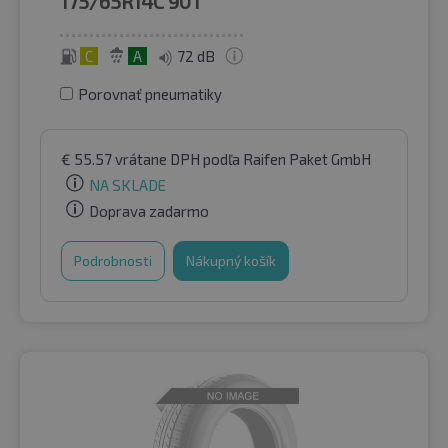
175/65R14C
90T
C
A
72 dB
Porovnať pneumatiky
€
55.57
vrátane DPH
podľa Raifen Paket GmbH
NA SKLADE
Doprava zadarmo
Podrobnosti
Nákupný košík