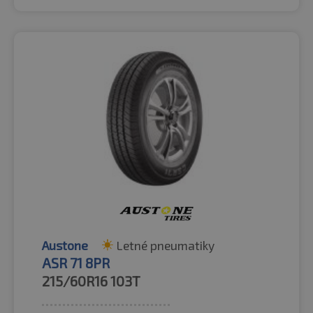
Austone
Letné pneumatiky
ASR 71 8PR
215/60R16
103T