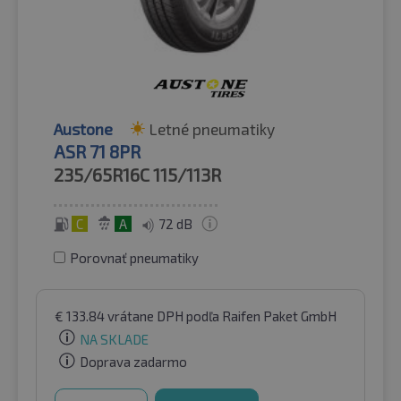
Austone
Letné pneumatiky
ASR 71 8PR
235/65R16C
115/113R
C
A
72 dB
Porovnať pneumatiky
€
133.84
vrátane DPH
podľa Raifen Paket GmbH
NA SKLADE
Doprava zadarmo