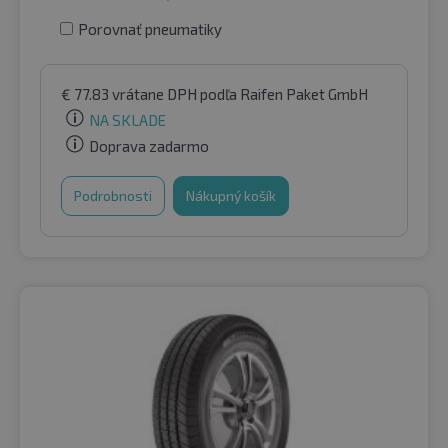
Porovnať pneumatiky
€
77.83
vrátane DPH
podľa Raifen Paket GmbH
NA SKLADE
Doprava zadarmo
Podrobnosti
Nákupný košík