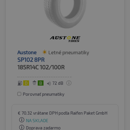
Austone
Letné pneumatiky
SP102 8PR
185R14C
102/100R
D
B
72 dB
Porovnať pneumatiky
€
70.32
vrátane DPH
podľa Raifen Paket GmbH
NA SKLADE
Doprava zadarmo