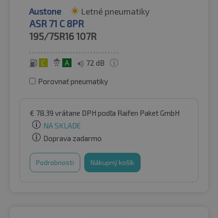
Austone
Letné pneumatiky
ASR 71 C 8PR
195/75R16
107R
C
A
72 dB
Porovnať pneumatiky
€
78.39
vrátane DPH
podľa Raifen Paket GmbH
NA SKLADE
Doprava zadarmo
Podrobnosti
Nákupný košík