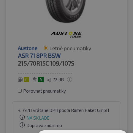
Austone
Letné pneumatiky
ASR 71 8PR BSW
215/70R15C
109/107S
C
A
72 dB
Porovnať pneumatiky
€
79.41
vrátane DPH
podľa Raifen Paket GmbH
NA SKLADE
Doprava zadarmo