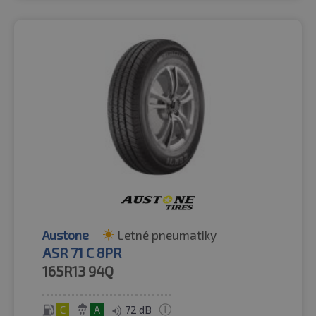
Austone
Letné pneumatiky
ASR 71 C 8PR
165R13
94Q
C
A
72 dB