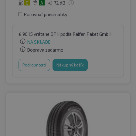
C
A
72 dB
Porovnať pneumatiky
€
90.15
vrátane DPH
podľa Raifen Paket GmbH
NA SKLADE
Doprava zadarmo
Podrobnosti
Nákupný košík