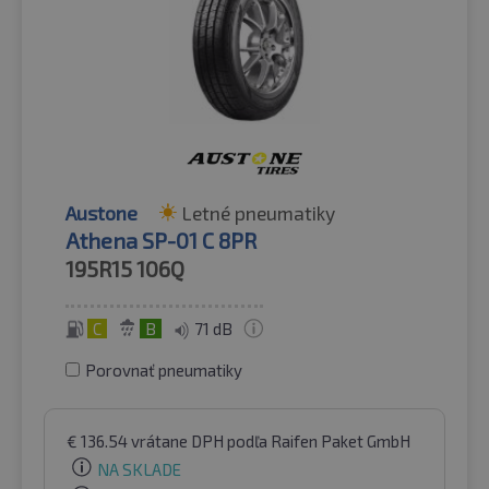
Austone
Letné pneumatiky
Athena SP-01 C 8PR
195R15
106Q
C
B
71 dB
Porovnať pneumatiky
€
136.54
vrátane DPH
podľa Raifen Paket GmbH
NA SKLADE