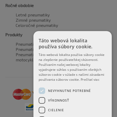
Ročné obdobie
Letné pneumatiky
Zimné pneumatiky
Celoročné pneumatiky
Produkty
Táto webová lokalita
Pneumatiky pre automobily
používa súbory cookie.
Pneumatiky pre SUV / 4x4
Pneumatiky pre dodávku
Táto webová lokalita používa súbory cookie
motocyklové pneumatiky
na zlepšenie používateľskej skúsenosti.
Používaním našej webovej lokality
vyjadrujete súhlas s používaním všetkých
súborov cookie v súlade s našimi zásadami
používania súborov cookie.
Prečítať viac
NEVYHNUTNE POTREBNÉ
VÝKONNOSŤ
CIELENIE