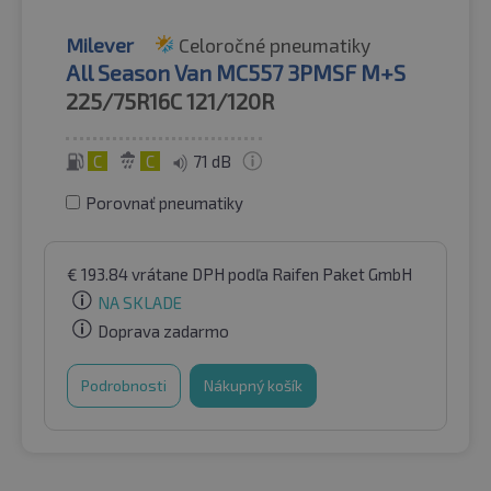
Milever
Celoročné pneumatiky
All Season Van MC557 3PMSF M+S
225/75R16C
121/120R
C
C
71 dB
Porovnať pneumatiky
€
193.84
vrátane DPH
podľa Raifen Paket GmbH
NA SKLADE
Doprava zadarmo
Podrobnosti
Nákupný košík