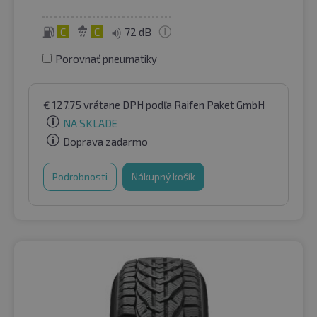
C
C
72 dB
Porovnať pneumatiky
€
127.75
vrátane DPH
podľa Raifen Paket GmbH
NA SKLADE
Doprava zadarmo
Podrobnosti
Nákupný košík