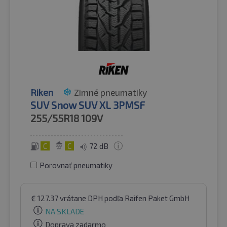
Riken
Zimné pneumatiky
SUV Snow SUV XL 3PMSF
255/55R18
109V
C
C
72 dB
Porovnať pneumatiky
€
127.37
vrátane DPH
podľa Raifen Paket GmbH
NA SKLADE
Doprava zadarmo