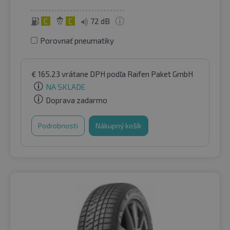
C
C
72 dB
Porovnať pneumatiky
€
165.23
vrátane DPH
podľa Raifen Paket GmbH
NA SKLADE
Doprava zadarmo
Podrobnosti
Nákupný košík