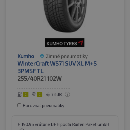
Kumho
Zimné pneumatiky
WinterCraft WS71 SUV XL M+S
3PMSF TL
255/40R21
102W
C
C
73 dB
Porovnať pneumatiky
€
190.95
vrátane DPH
podľa Raifen Paket GmbH