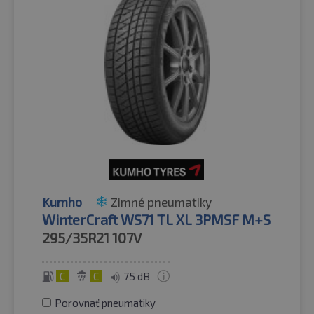
Kumho
Zimné pneumatiky
WinterCraft WS71 TL XL 3PMSF M+S
295/35R21
107V
C
C
75 dB
Porovnať pneumatiky