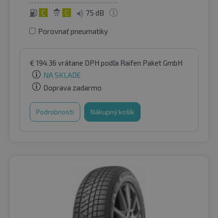
C
C
75 dB
Porovnať pneumatiky
€
194.36
vrátane DPH
podľa Raifen Paket GmbH
NA SKLADE
Doprava zadarmo
Podrobnosti
Nákupný košík