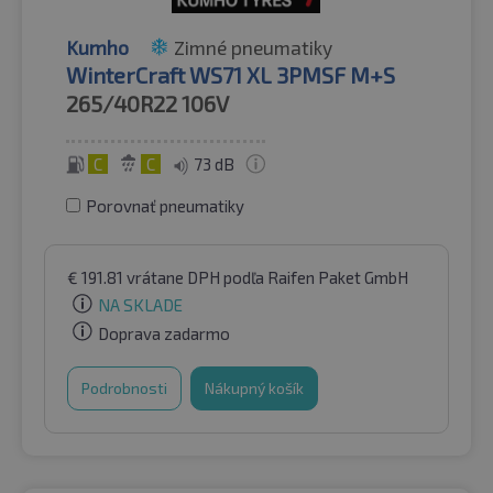
Kumho
Zimné pneumatiky
WinterCraft WS71 XL 3PMSF M+S
265/40R22
106V
C
C
73 dB
Porovnať pneumatiky
€
191.81
vrátane DPH
podľa Raifen Paket GmbH
NA SKLADE
Doprava zadarmo
Podrobnosti
Nákupný košík