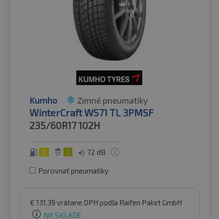
Kumho
Zimné pneumatiky
WinterCraft WS71 TL 3PMSF
235/60R17
102H
D
C
72 dB
Porovnať pneumatiky
€
131.39
vrátane DPH
podľa Raifen Paket GmbH
NA SKLADE