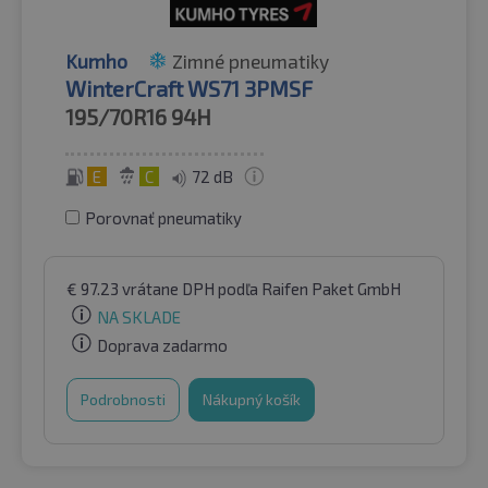
Kumho
Zimné pneumatiky
WinterCraft WS71 3PMSF
195/70R16
94H
E
C
72 dB
Porovnať pneumatiky
€
97.23
vrátane DPH
podľa Raifen Paket GmbH
NA SKLADE
Doprava zadarmo
Podrobnosti
Nákupný košík