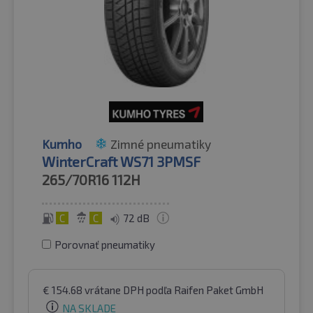
Kumho
Zimné pneumatiky
WinterCraft WS71 3PMSF
265/70R16
112H
C
C
72 dB
Porovnať pneumatiky
€
154.68
vrátane DPH
podľa Raifen Paket GmbH
NA SKLADE