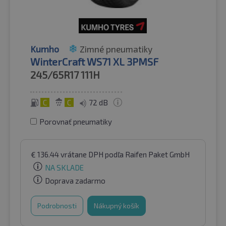
Kumho
Zimné pneumatiky
WinterCraft WS71 XL 3PMSF
245/65R17
111H
C
C
72 dB
Porovnať pneumatiky
€
136.44
vrátane DPH
podľa Raifen Paket GmbH
NA SKLADE
Doprava zadarmo
Podrobnosti
Nákupný košík