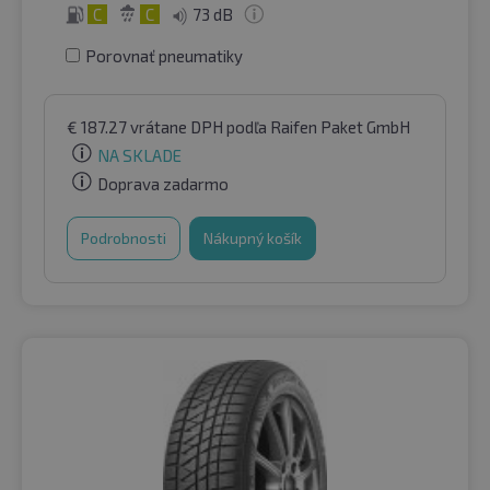
C
C
73 dB
Porovnať pneumatiky
€
187.27
vrátane DPH
podľa Raifen Paket GmbH
NA SKLADE
Doprava zadarmo
Podrobnosti
Nákupný košík