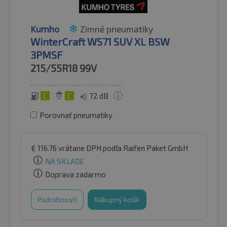
Kumho
Zimné pneumatiky
WinterCraft WS71 SUV XL BSW
3PMSF
215/55R18
99V
C
C
72 dB
Porovnať pneumatiky
€
116.76
vrátane DPH
podľa Raifen Paket GmbH
NA SKLADE
Doprava zadarmo
Podrobnosti
Nákupný košík