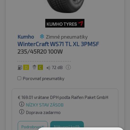
Kumho
Zimné pneumatiky
WinterCraft WS71 TL XL 3PMSF
235/45R20
100W
D
C
72 dB
Porovnať pneumatiky
€
169.01
vrátane DPH
podľa Raifen Paket GmbH
NÍZKY STAV ZÁSOB
Doprava zadarmo
Podrobnosti
Nákupný košík