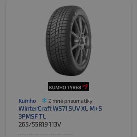
Kumho
Zimné pneumatiky
WinterCraft WS71 SUV XL M+S
3PMSF TL
265/55R19
113V