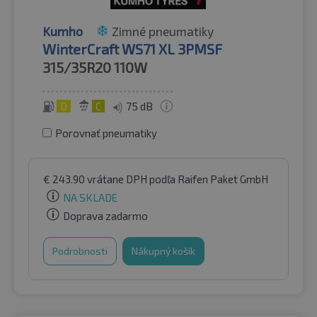
Kumho
Zimné pneumatiky
WinterCraft WS71 XL 3PMSF
315/35R20
110W
D
C
75 dB
Porovnať pneumatiky
€
243.90
vrátane DPH
podľa Raifen Paket GmbH
NA SKLADE
Doprava zadarmo
Podrobnosti
Nákupný košík