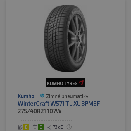
Kumho
Zimné pneumatiky
WinterCraft WS71 TL XL 3PMSF
275/40R21
107W
D
B
73 dB