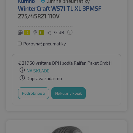
Kumho
Zimné pneumatiky
WinterCraft WS71 TL XL 3PMSF
275/45R21
110V
D
C
72 dB
Porovnať pneumatiky
€
217.50
vrátane DPH
podľa Raifen Paket GmbH
NA SKLADE
Doprava zadarmo
Podrobnosti
Nákupný košík