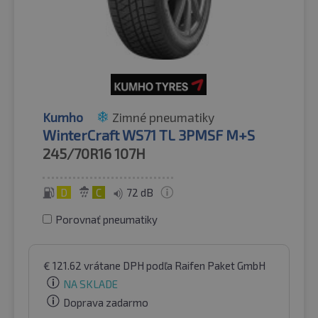
Kumho
Zimné pneumatiky
WinterCraft WS71 TL 3PMSF M+S
245/70R16
107H
D
C
72 dB
Porovnať pneumatiky
€
121.62
vrátane DPH
podľa Raifen Paket GmbH
NA SKLADE
Doprava zadarmo