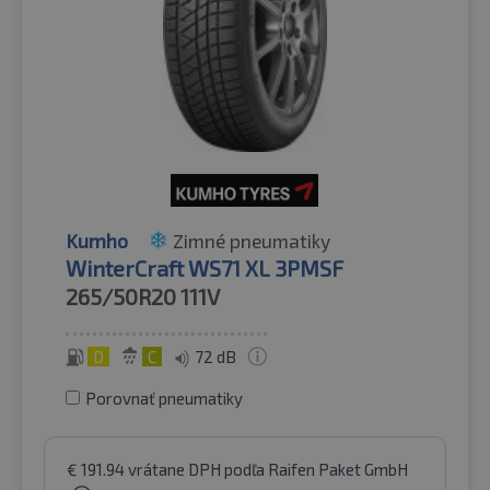
Kumho
Zimné pneumatiky
WinterCraft WS71 XL 3PMSF
265/50R20
111V
D
C
72 dB
Porovnať pneumatiky
€
191.94
vrátane DPH
podľa Raifen Paket GmbH