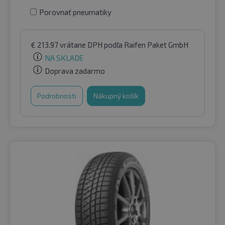
Porovnať pneumatiky
€
213.97
vrátane DPH
podľa Raifen Paket GmbH
NA SKLADE
Doprava zadarmo
Podrobnosti
Nákupný košík