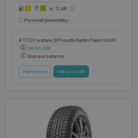
D
C
72 dB
Porovnať pneumatiky
€
177.07
vrátane DPH
podľa Raifen Paket GmbH
NA SKLADE
Doprava zadarmo
Podrobnosti
Nákupný košík