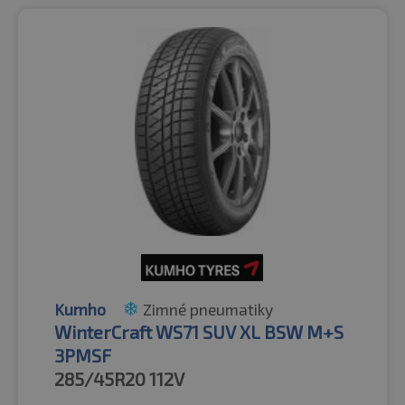
Kumho
Zimné pneumatiky
WinterCraft WS71 SUV XL BSW M+S
3PMSF
285/45R20
112V