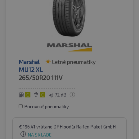
Marshal
Letné pneumatiky
MU12 XL
265/50R20
111V
C
C
72 dB
Porovnať pneumatiky
€
196.41
vrátane DPH
podľa Raifen Paket GmbH
NA SKLADE