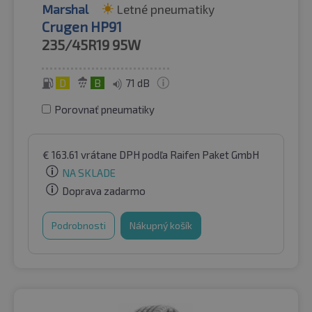
Marshal
Letné pneumatiky
Crugen HP91
235/45R19
95W
D
B
71 dB
Porovnať pneumatiky
€
163.61
vrátane DPH
podľa Raifen Paket GmbH
NA SKLADE
Doprava zadarmo
Podrobnosti
Nákupný košík