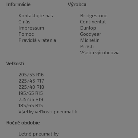
Informácie
Výrobca
Kontaktujte nás
Bridgestone
O nás
Continental
Impressum
Dunlop
Pomoc
Goodyear
Pravidlá vrátenia
Michelin
Pirelli
Všetci výrobcovia
Veľkosti
205/55 R16
225/45 R17
225/40 R18
195/65 R15
235/35 R19
185/65 R15
Všetky veľkosti pneumatík
Ročné obdobie
Letné pneumatiky