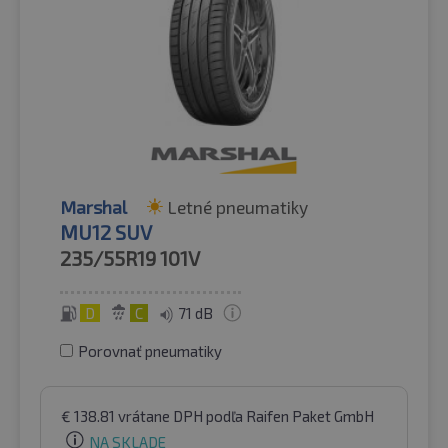
Marshal
Letné pneumatiky
MU12 SUV
235/55R19
101V
D
C
71 dB
Porovnať pneumatiky
€
138.81
vrátane DPH
podľa Raifen Paket GmbH
NA SKLADE