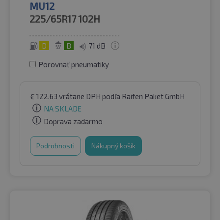
MU12
225/65R17
102H
D
B
71 dB
Porovnať pneumatiky
€
122.63
vrátane DPH
podľa Raifen Paket GmbH
NA SKLADE
Doprava zadarmo
Podrobnosti
Nákupný košík