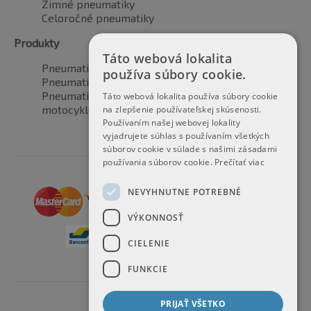
Zimné pneumatiky
Celoročné pneumatiky
Produkty
Táto webová lokalita
Pneumatiky pre automobily
používa súbory cookie.
Pneumatiky pre SUV / 4x4
Pneumatiky pre dodávku
Táto webová lokalita používa súbory cookie
motocyklové pneumatiky
na zlepšenie používateľskej skúsenosti.
Používaním našej webovej lokality
vyjadrujete súhlas s používaním všetkých
súborov cookie v súlade s našimi zásadami
používania súborov cookie.
Prečítať viac
NEVYHNUTNE POTREBNÉ
VÝKONNOSŤ
CIELENIE
FUNKCIE
PRIJAŤ VŠETKO