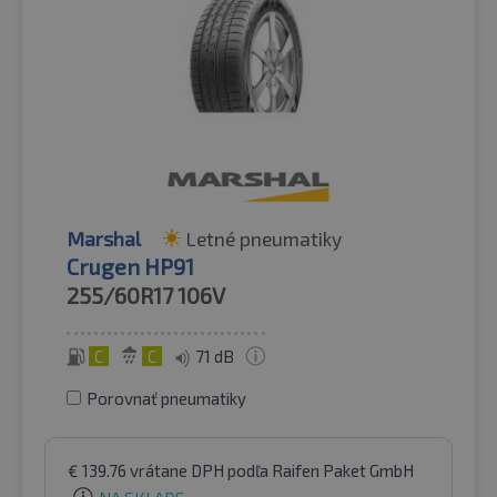
Marshal
Letné pneumatiky
Crugen HP91
255/60R17
106V
C
C
71 dB
Porovnať pneumatiky
€
139.76
vrátane DPH
podľa Raifen Paket GmbH