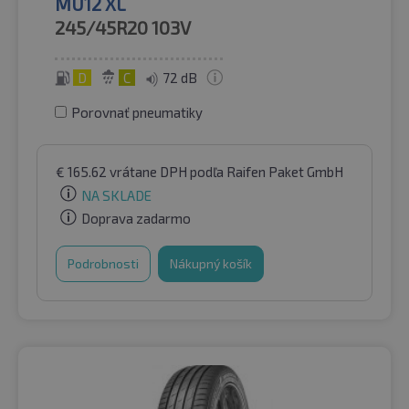
MU12 XL
245/45R20
103V
D
C
72 dB
Porovnať pneumatiky
€
165.62
vrátane DPH
podľa Raifen Paket GmbH
NA SKLADE
Doprava zadarmo
Podrobnosti
Nákupný košík