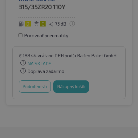
315/35ZR20
110Y
D
C
73 dB
Porovnať pneumatiky
€
188.44
vrátane DPH
podľa Raifen Paket GmbH
NA SKLADE
Doprava zadarmo
Podrobnosti
Nákupný košík